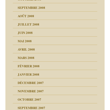
s
SEPTEMBRE 2008
AOÛT 2008
a page
JUILLET 2008
as
culpabilité
JUIN 2008
 la rage
MAI 2008
AVRIL 2008
bilité
MARS 2008
t comprendre
e Miller
 fait
é
FÉVRIER 2008
ptômes
JANVIER 2008
ées entières ?
 simples
ns aujourd’hui
 de moi
DÉCEMBRE 2007
é
!!
NOVEMBRE 2007
s 20 ans
repères
ver….et printemps
ups
d Welzer
 lui est arrivé
OCTOBRE 2007
AITS
leçons
ccroche à lui
ion
SEPTEMBRE 2007
enfants