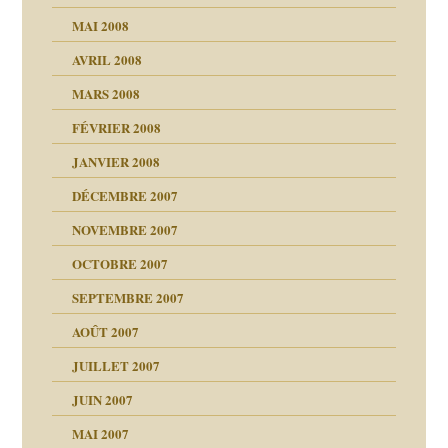
 la rage
MAI 2008
AVRIL 2008
bilité
MARS 2008
t comprendre
e Miller
 fait
é
FÉVRIER 2008
ptômes
JANVIER 2008
ées entières ?
 simples
ns aujourd’hui
 de moi
DÉCEMBRE 2007
é
!!
NOVEMBRE 2007
s 20 ans
repères
ver….et printemps
ups
d Welzer
 lui est arrivé
OCTOBRE 2007
AITS
leçons
ccroche à lui
ion
SEPTEMBRE 2007
enfants
(Suite)
AOÛT 2007
ents
agnon
JUILLET 2007
ent
JUIN 2007
les thérapeutiques
ténèbres
MAI 2007