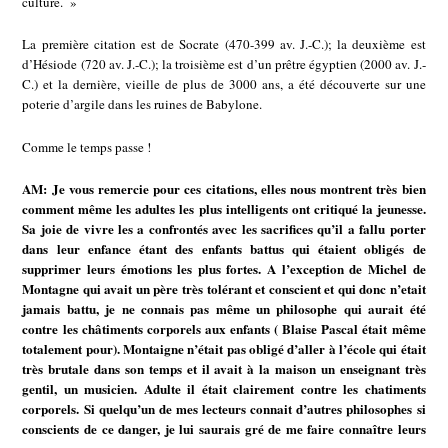
culture. »
La première citation est de Socrate (470-399 av. J.-C.); la deuxième est
d’Hésiode (720 av. J.-C.); la troisième est d’un prêtre égyptien (2000 av. J.-
C.) et la dernière, vieille de plus de 3000 ans, a été découverte sur une
poterie d’argile dans les ruines de Babylone.
Comme le temps passe !
AM: Je vous remercie pour ces citations, elles nous montrent très bien
comment même les adultes les plus intelligents ont critiqué la jeunesse.
Sa joie de vivre les a confrontés avec les sacrifices qu’il a fallu porter
dans leur enfance étant des enfants battus qui étaient obligés de
supprimer leurs émotions les plus fortes. A l’exception de Michel de
Montagne qui avait un père très tolérant et conscient et qui donc n’etait
jamais battu, je ne connais pas même un philosophe qui aurait été
contre les châtiments corporels aux enfants ( Blaise Pascal était même
totalement pour). Montaigne n’était pas obligé d’aller à l’école qui était
très brutale dans son temps et il avait à la maison un enseignant très
gentil, un musicien. Adulte il était clairement contre les chatiments
corporels. Si quelqu’un de mes lecteurs connait d’autres philosophes si
conscients de ce danger, je lui saurais gré de me faire connaître leurs