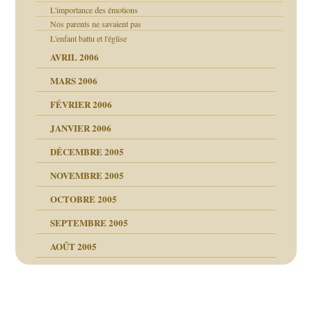
L'importance des émotions
Nos parents ne savaient pas
L'enfant battu et l'église
AVRIL 2006
MARS 2006
FÉVRIER 2006
JANVIER 2006
DÉCEMBRE 2005
NOVEMBRE 2005
OCTOBRE 2005
SEPTEMBRE 2005
AOÛT 2005
ce
, cocaïne.