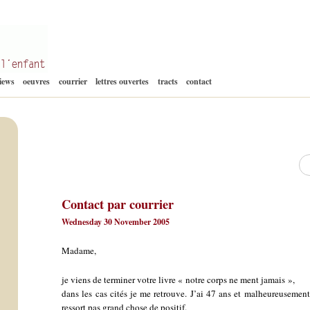
Aller
views
oeuvres
courrier
lettres ouvertes
tracts
contact
au
contenu
Re
Contact par courrier
Wednesday 30 November 2005
Madame,
je viens de terminer votre livre « notre corps ne ment jamais »,
dans les cas cités je me retrouve. J’ai 47 ans et malheureusement 
ressort pas grand chose de positif.