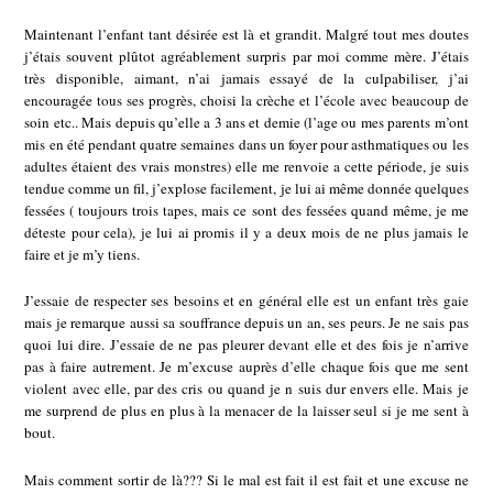
Maintenant l’enfant tant désirée est là et grandit. Malgré tout mes doutes
j’étais souvent plûtot agréablement surpris par moi comme mère. J’étais
très disponible, aimant, n’ai jamais essayé de la culpabiliser, j’ai
encouragée tous ses progrès, choisi la crèche et l’école avec beaucoup de
soin etc.. Mais depuis qu’elle a 3 ans et demie (l’age ou mes parents m’ont
mis en été pendant quatre semaines dans un foyer pour asthmatiques ou les
adultes étaient des vrais monstres) elle me renvoie a cette période, je suis
tendue comme un fil, j’explose facilement, je lui ai même donnée quelques
fessées ( toujours trois tapes, mais ce sont des fessées quand même, je me
déteste pour cela), je lui ai promis il y a deux mois de ne plus jamais le
faire et je m’y tiens.
J’essaie de respecter ses besoins et en général elle est un enfant très gaie
mais je remarque aussi sa souffrance depuis un an, ses peurs. Je ne sais pas
quoi lui dire. J’essaie de ne pas pleurer devant elle et des fois je n’arrive
pas à faire autrement. Je m’excuse auprès d’elle chaque fois que me sent
violent avec elle, par des cris ou quand je n suis dur envers elle. Mais je
me surprend de plus en plus à la menacer de la laisser seul si je me sent à
bout.
Mais comment sortir de là??? Si le mal est fait il est fait et une excuse ne