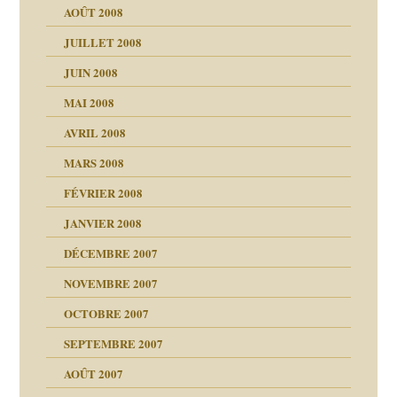
AOÛT 2008
a page
JUILLET 2008
as
culpabilité
JUIN 2008
 la rage
MAI 2008
AVRIL 2008
bilité
MARS 2008
t comprendre
e Miller
 fait
é
FÉVRIER 2008
ptômes
JANVIER 2008
ées entières ?
 simples
ns aujourd’hui
 de moi
DÉCEMBRE 2007
é
!!
NOVEMBRE 2007
s 20 ans
repères
ver….et printemps
ups
d Welzer
 lui est arrivé
OCTOBRE 2007
AITS
leçons
ccroche à lui
ion
SEPTEMBRE 2007
enfants
(Suite)
AOÛT 2007
ents