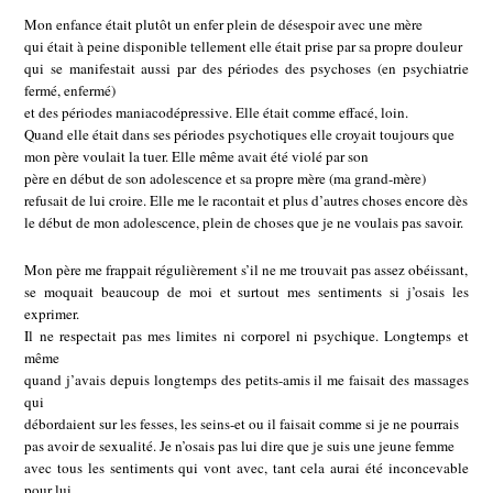
Mon enfance était plutôt un enfer plein de désespoir avec une mère
qui était à peine disponible tellement elle était prise par sa propre douleur
qui se manifestait aussi par des périodes des psychoses (en psychiatrie
fermé, enfermé)
et des périodes maniacodépressive. Elle était comme effacé, loin.
Quand elle était dans ses périodes psychotiques elle croyait toujours que
mon père voulait la tuer. Elle même avait été violé par son
père en début de son adolescence et sa propre mère (ma grand-mère)
refusait de lui croire. Elle me le racontait et plus d’autres choses encore dès
le début de mon adolescence, plein de choses que je ne voulais pas savoir.
Mon père me frappait régulièrement s’il ne me trouvait pas assez obéissant,
se moquait beaucoup de moi et surtout mes sentiments si j’osais les
exprimer.
Il ne respectait pas mes limites ni corporel ni psychique. Longtemps et
même
quand j’avais depuis longtemps des petits-amis il me faisait des massages
qui
débordaient sur les fesses, les seins-et ou il faisait comme si je ne pourrais
pas avoir de sexualité. Je n’osais pas lui dire que je suis une jeune femme
avec tous les sentiments qui vont avec, tant cela aurai été inconcevable
pour lui,