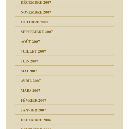
 de moi
DÉCEMBRE 2007
é
!!
NOVEMBRE 2007
s 20 ans
repères
ver….et printemps
ups
d Welzer
 lui est arrivé
OCTOBRE 2007
AITS
leçons
ccroche à lui
ion
SEPTEMBRE 2007
enfants
(Suite)
AOÛT 2007
ents
agnon
JUILLET 2007
ent
JUIN 2007
les thérapeutiques
ténèbres
MAI 2007
AVRIL 2007
ubi
MARS 2007
FÉVRIER 2007
ui
rien savoir
JANVIER 2007
reuses ensuite
 notre vie
DÉCEMBRE 2006