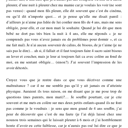
pleurer, d’une nuit à pleurer chez ma mamie car je voulais les voir (ne sont
pas venus) : quand mon fils pleure, elle dit souvent que c’est du cinéma,
ou qu’il dit n’importe quoi… et je pense qu’elle me disait pareil :
d’ailleurs je n’aime pas lidée de lui confier mon fils de 4 ans, mais me sens
obligée, pour elle, et car mon mari le souhaite. Quand je lui dit que mon
bébé ne dort pas très bien la nuit à 4 ans, elle me réponds « je ne
comprends pas vous n’avez jamais eu de problèmes pour dormir », et ca
me fait mal). Je n’ai aucun souvenir de calins, de bisous, de je t’aime (je ne
sais pas le dire)… ah si, il fallait et il faut toujours faire 4 sacro saint bisous
au lever et coucher, mais je leur ai toujours fait ca avec colère au fond de
moi, en me sentant obligée… (sinon?). J’ai souvent l’impression de les
avoir détestés.
Croyez vous que je rentre dans ce que vous décrivez comme une
maltraitance ? car il ne me semble pas qu’il y ait jamais eu d’atteinte
physique. Auraient ils tous raison, en me disant que je me pose trop de
questions (mes parents, mon mari)?… Je souffre pourtant, car je crie
souvent et me mets en colère sur mes deux petits enfants quand ils ne font
pas comme je le voudrais : je sens que mon grand de 4 ans souffre, j’ai
peur de découvrir que c’est de ma faute (je l’ai déjà laissé chez une
nounou trois semaines qui le laissait pleurer à 6 mois et j’ai horriblement
honte d’avoir eu cette faiblesse, car je n’aurais pas osé lui dire ce que je