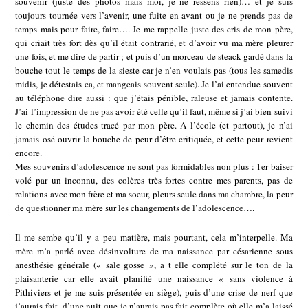
souvenir (juste des photos mais moi, je ne ressens rien)… et je suis
toujours tournée vers l’avenir, une fuite en avant ou je ne prends pas de
temps mais pour faire, faire…. Je me rappelle juste des cris de mon père,
qui criait très fort dès qu’il était contrarié, et d’avoir vu ma mère pleurer
une fois, et me dire de partir ; et puis d’un morceau de steack gardé dans la
bouche tout le temps de la sieste car je n’en voulais pas (tous les samedis
midis, je détestais ca, et mangeais souvent seule). Je l’ai entendue souvent
au téléphone dire aussi : que j’étais pénible, raleuse et jamais contente.
J’ai l’impression de ne pas avoir été celle qu’il faut, même si j’ai bien suivi
le chemin des études tracé par mon père. A l’école (et partout), je n’ai
jamais osé ouvrir la bouche de peur d’être critiquée, et cette peur revient
encore.
Mes souvenirs d’adolescence ne sont pas formidables non plus : 1er baiser
volé par un inconnu, des colères très fortes contre mes parents, pas de
relations avec mon frère et ma soeur, pleurs seule dans ma chambre, la peur
de questionner ma mère sur les changements de l’adolescence….
Il me sembe qu’il y a peu matière, mais pourtant, cela m’interpelle. Ma
mère m’a parlé avec désinvolture de ma naissance par césarienne sous
anesthésie générale (« sale gosse », a t elle complété sur le ton de la
plaisanterie car elle avait planifié une naissance « sans violence à
Pithiviers et je me suis présentée en siège), puis d’une crise de nerf que
j’aurais fait, d’une nuit que je n’aurais pas fait complète où elle m’a laissé