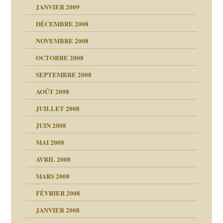
JANVIER 2009
DÉCEMBRE 2008
NOVEMBRE 2008
OCTOBRE 2008
s
SEPTEMBRE 2008
AOÛT 2008
a page
JUILLET 2008
as
culpabilité
JUIN 2008
 la rage
MAI 2008
AVRIL 2008
bilité
MARS 2008
t comprendre
e Miller
 fait
é
FÉVRIER 2008
ptômes
JANVIER 2008
ées entières ?
 simples
ns aujourd’hui