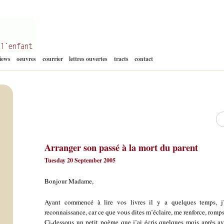
Aller
views
oeuvres
courrier
lettres ouvertes
tracts
contact
au
contenu
Re
Arranger son passé à la mort du parent
Tuesday 20 September 2005
Bonjour Madame,
Ayant commencé à lire vos livres il y a quelques temps, j
reconnaissance, car ce que vous dites m’éclaire, me renforce, romps
Ci-dessous un petit poème que j’ai écris quelques mois après av