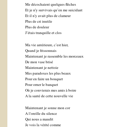
Me décochaient quelques flèches
Et je n’y survivais qu’en me suicidant
Et il n’y avait plus de clameur
Plus de cri inutile
Plus de douleur
J’étais tranquille et clos
Ma vie antérieure, c’est hier,
Quand je frissonnais
Maintenant je rassemble les morceaux
De mon vase brisé
Maintenant je nettoie
Mes paradoxes les plus beaux
Pour en faire un bouquet
Pour orner le banquet
Où je convierais mes amis à boire
A la santé de cette nouvelle vie
Maintenant je sonne mon cor
A l’oreille du silence
Qui nous a maudit
Je vois la vérité comme