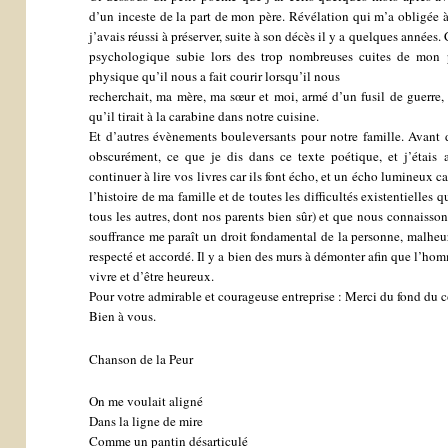
d’un inceste de la part de mon père. Révélation qui m’a obligée 
j’avais réussi à préserver, suite à son décès il y a quelques années
psychologique subie lors des trop nombreuses cuites de mon 
physique qu’il nous a fait courir lorsqu’il nous
recherchait, ma mère, ma sœur et moi, armé d’un fusil de guerre,
qu’il tirait à la carabine dans notre cuisine.
Et d’autres évènements bouleversants pour notre famille. Avant d
obscurément, ce que je dis dans ce texte poétique, et j’étais as
continuer à lire vos livres car ils font écho, et un écho lumineux c
l’histoire de ma famille et de toutes les difficultés existentielle
tous les autres, dont nos parents bien sûr) et que nous connaissons
souffrance me paraît un droit fondamental de la personne, malheur
respecté et accordé. Il y a bien des murs à démonter afin que l’homm
vivre et d’être heureux.
Pour votre admirable et courageuse entreprise : Merci du fond du c
Bien à vous.
Chanson de la Peur
On me voulait aligné
Dans la ligne de mire
Comme un pantin désarticulé