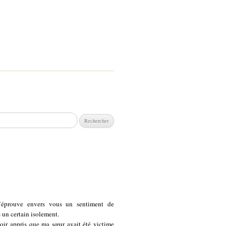
chercher :
’éprouve envers vous un sentiment de
 un certain isolement.
oir appris que ma sœur avait été victime