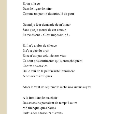
Et on m’a eu
Dans le ligne de mire
Comme un pantin désarticulé de peur
Quand je leur demande de m’aimer
Sans que je meure de cet amour
Ils me disent « C’est impossible ! »
Et il n’y a plus de silence
Il n’y a que du bruit
Et ce n’est pas celui de nos vies
Ce sont nos sentiments qui s‘entrechoquent
Contre nos envies
Où le mur de la peur résiste infiniment
A nos rêves érotiques
Alors le vent de septembre sèche nos sueurs aigres
A la frontière de ma chair
Des assassins passaient de temps à autre
Me tirer quelques balles
Parfois des chasseurs distraits