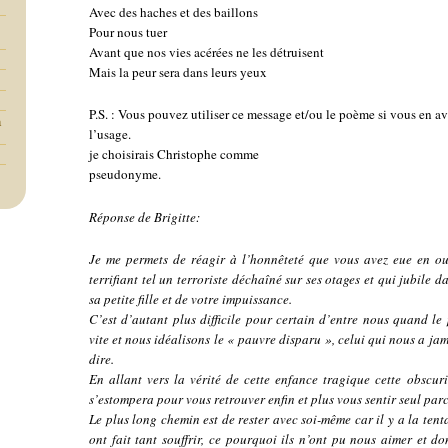
Avec des haches et des baillons
Pour nous tuer
Avant que nos vies acérées ne les détruisent
Mais la peur sera dans leurs yeux
P.S. : Vous pouvez utiliser ce message et/ou le poème si vous en a
a
l’usage.
je choisirais Christophe comme
pseudonyme.
Réponse de Brigitte:
Je me permets de réagir à l’honnêteté que vous avez eue en ou
terrifiant tel un terroriste déchaîné sur ses otages et qui jubile d
sa petite fille et de votre impuissance.
C’est d’autant plus difficile pour certain d’entre nous quand le 
vite et nous idéalisons le « pauvre disparu », celui qui nous a jama
dire.
En allant vers la vérité de cette enfance tragique cette obscur
s’estompera pour vous retrouver enfin et plus vous sentir seul pa
Le plus long chemin est de rester avec soi-même car il y a la ten
ont fait tant souffrir, ce pourquoi ils n’ont pu nous aimer et d