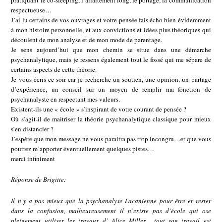
pratiquant le co-sleeping, l’allaitement long, le portage, la communication
respectueuse…
J’ai lu certains de vos ouvrages et votre pensée fais écho bien évidemment
à mon histoire personnelle, et aux convictions et idées plus théoriques qui
découlent de mon analyse et de mon mode de parentage.
Je sens aujourd’hui que mon chemin se situe dans une démarche
psychanalytique, mais je ressens également tout le fossé qui me sépare de
certains aspects de cette théorie.
Je vous écris ce soir car je recherche un soutien, une opinion, un partage
d’expérience, un conseil sur un moyen de remplir ma fonction de
psychanalyste en respectant mes valeurs.
Existent-ils une « école » s’inspirant de votre courant de pensée ?
Où s’agit-il de maitriser la théorie psychanalytique classique pour mieux
s’en distancier ?
J’espère que mon message ne vous paraitra pas trop incongru…et que vous
pourrez m’apporter éventuellement quelques pistes…
merci infiniment
Réponse de Brigitte:
Il n’y a pas mieux que la psychanalyse Lacanienne pour être et rester
dans la confusion, malheureusement il n’existe pas d’école qui ose
pleinement utiliser les travaux d’ Alice Miller , tout son travail est