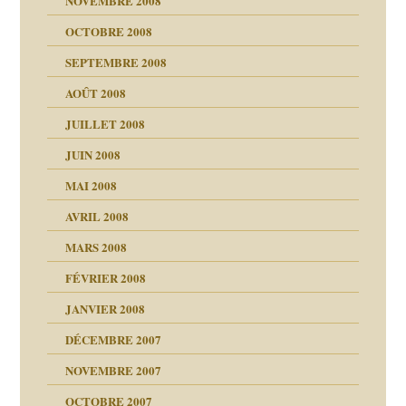
NOVEMBRE 2008
OCTOBRE 2008
s
SEPTEMBRE 2008
AOÛT 2008
a page
JUILLET 2008
as
culpabilité
JUIN 2008
 la rage
MAI 2008
AVRIL 2008
bilité
MARS 2008
t comprendre
e Miller
 fait
é
FÉVRIER 2008
ptômes
JANVIER 2008
ées entières ?
 simples
ns aujourd’hui
 de moi
DÉCEMBRE 2007
é
!!
NOVEMBRE 2007
s 20 ans
repères
ver….et printemps
ups
d Welzer
 lui est arrivé
OCTOBRE 2007
AITS
leçons