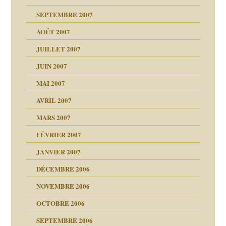
ccroche à lui
ion
SEPTEMBRE 2007
enfants
(Suite)
AOÛT 2007
ents
agnon
JUILLET 2007
ent
JUIN 2007
les thérapeutiques
ténèbres
MAI 2007
AVRIL 2007
ubi
MARS 2007
FÉVRIER 2007
ui
rien savoir
JANVIER 2007
reuses ensuite
 notre vie
DÉCEMBRE 2006
NOVEMBRE 2006
OCTOBRE 2006
t ?
SEPTEMBRE 2006
es