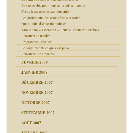
Etre redevable pour nous avoir mis au monde
agnon
Croire à ses rêves et ses souvenirs
ent
Les professeurs des écoles face à la réalité
les thérapeutiques
Quels outils d’éducation utiliser?
Article dans « Libération »: Seule au coeur des ténèbres
Retrouver sa lucidité
Programme Canadien
Le corps raconte ce qui s’est passé
Retrouver son empathie
FÉVRIER 2008
ui
JANVIER 2008
DÉCEMBRE 2007
!!
NOVEMBRE 2007
s 20 ans
ver….et printemps
d Welzer
OCTOBRE 2007
AITS
ccroche à lui
SEPTEMBRE 2007
enfants
AOÛT 2007
ents
JUILLET 2007