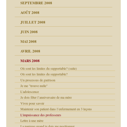
SEPTEMBRE 2008
AOÛT 2008
a page
JUILLET 2008
as
culpabilité
JUIN 2008
 la rage
MAI 2008
AVRIL 2008
bilité
MARS 2008
t comprendre
e Miller
Où sont les limites du supportable? (suite)
 fait
é
ptômes
Où sont les limites du supportable?
Un processus de guérison
ées entières ?
 simples
ns aujourd’hui
Je me "trouve nulle"
 de moi
L'adolescence
é
Je dois fêter l’anniversaire de ma mère
repères
Vivre pour savoir
ups
 lui est arrivé
Maintenir son patient dans l’enfermement en 3 leçons
L'impuissance des professeurs
ion
Lettre à une mère
(Suite)
La panique quand je dois me positionner