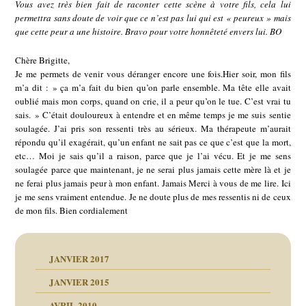
Vous avez très bien fait de raconter cette scène à votre fils, cela lui
permettra sans doute de voir que ce n’est pas lui qui est « peureux » mais
que cette peur a une histoire. Bravo pour votre honnêteté envers lui. BO
Chère Brigitte,
Je me permets de venir vous déranger encore une fois.Hier soir, mon fils
m’a dit : » ça m’a fait du bien qu’on parle ensemble. Ma tête elle avait
oublié mais mon corps, quand on crie, il a peur qu’on le tue. C’est vrai tu
sais. » C’était douloureux à entendre et en même temps je me suis sentie
soulagée. J’ai pris son ressenti très au sérieux. Ma thérapeute m’aurait
répondu qu’il exagérait, qu’un enfant ne sait pas ce que c’est que la mort,
etc… Moi je sais qu’il a raison, parce que je l’ai vécu. Et je me sens
soulagée parce que maintenant, je ne serai plus jamais cette mère là et je
ne ferai plus jamais peur à mon enfant. Jamais Merci à vous de me lire. Ici
je me sens vraiment entendue. Je ne doute plus de mes ressentis ni de ceux
de mon fils. Bien cordialement
JANVIER 2017
JANVIER 2015
AVRIL 2010