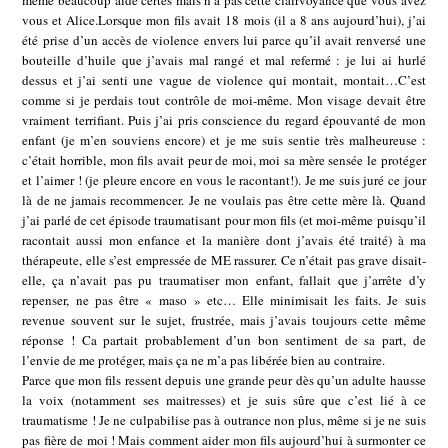
même beaucoup aidé certes mais n’a pas cette clairvoyance que vous avez
vous et Alice.Lorsque mon fils avait 18 mois (il a 8 ans aujourd’hui), j’ai
été prise d’un accès de violence envers lui parce qu’il avait renversé une
bouteille d’huile que j’avais mal rangé et mal refermé : je lui ai hurlé
dessus et j’ai senti une vague de violence qui montait, montait…C’est
comme si je perdais tout contrôle de moi-même. Mon visage devait être
vraiment terrifiant. Puis j’ai pris conscience du regard épouvanté de mon
enfant (je m’en souviens encore) et je me suis sentie très malheureuse :
c’était horrible, mon fils avait peur de moi, moi sa mère sensée le protéger
et l’aimer ! (je pleure encore en vous le racontant!). Je me suis juré ce jour
là de ne jamais recommencer. Je ne voulais pas être cette mère là. Quand
j’ai parlé de cet épisode traumatisant pour mon fils (et moi-même puisqu’il
racontait aussi mon enfance et la manière dont j’avais été traité) à ma
thérapeute, elle s’est empressée de ME rassurer. Ce n’était pas grave disait-
elle, ça n’avait pas pu traumatiser mon enfant, fallait que j’arrête d’y
repenser, ne pas être « maso » etc… Elle minimisait les faits. Je suis
revenue souvent sur le sujet, frustrée, mais j’avais toujours cette même
réponse ! Ca partait probablement d’un bon sentiment de sa part, de
l’envie de me protéger, mais ça ne m’a pas libérée bien au contraire.
Parce que mon fils ressent depuis une grande peur dès qu’un adulte hausse
la voix (notamment ses maitresses) et je suis sûre que c’est lié à ce
traumatisme ! Je ne culpabilise pas à outrance non plus, même si je ne suis
pas fière de moi ! Mais comment aider mon fils aujourd’hui à surmonter ce