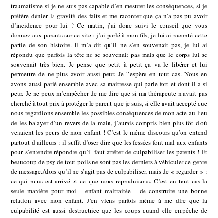
traumatisme si je ne suis pas capable d’en mesurer les conséquences, si je
préfère dénier la gravité des faits et me raconter que ça n’a pas pu avoir
d’incidence pour lui ? Ce matin, j’ai donc suivi le conseil que vous
donnez aux parents sur ce site : j’ai parlé à mon fils, je lui ai raconté cette
partie de son histoire. Il m’a dit qu’il ne s’en souvenait pas, je lui ai
répondu que parfois la tête ne se souvenait pas mais que le corps lui se
souvenait très bien. Je pense que petit à petit ça va le libérer et lui
permettre de ne plus avoir aussi peur. Je l’espère en tout cas. Nous en
avons aussi parlé ensemble avec sa maitresse qui parle fort et dont il a si
peur. Je ne peux m’empêcher de me dire que si ma thérapeute n’avait pas
cherché à tout prix à protéger le parent que je suis, si elle avait accepté que
nous regardions ensemble les possibles conséquences de mon acte au lieu
de les balayer d’un revers de la main, j’aurais compris bien plus tôt d’où
venaient les peurs de mon enfant ! C’est le même discours qu’on entend
partout d’ailleurs : il suffit d’oser dire que les fessées font mal aux enfants
pour s’entendre répondre qu’il faut arrêter de culpabiliser les parents ! Et
beaucoup de psy de tout poils ne sont pas les derniers à véhiculer ce genre
de message.Alors qu’il ne s’agit pas de culpabiliser, mais de « regarder » :
ce qui nous est arrivé et ce que nous reproduisons. C’est en tout cas la
seule manière pour moi – enfant maltraitée – de construire une bonne
relation avec mon enfant. J’en viens parfois même à me dire que la
culpabilité est aussi destructrice que les coups quand elle empêche de