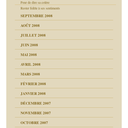
Peur de dire sa colère
Rester fidèle à ses sentiments
SEPTEMBRE 2008
AOÛT 2008
JUILLET 2008
culpabilité
JUIN 2008
 la rage
MAI 2008
AVRIL 2008
MARS 2008
t comprendre
e Miller
 fait
é
FÉVRIER 2008
JANVIER 2008
ées entières ?
 simples
ns aujourd’hui
 de moi
DÉCEMBRE 2007
é
!!
NOVEMBRE 2007
s 20 ans
repères
ver….et printemps
ups
d Welzer
 lui est arrivé
OCTOBRE 2007
AITS
leçons
ccroche à lui