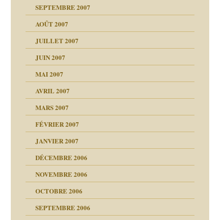
ion
SEPTEMBRE 2007
enfants
(Suite)
AOÛT 2007
ents
agnon
JUILLET 2007
ent
JUIN 2007
les thérapeutiques
ténèbres
MAI 2007
AVRIL 2007
ubi
MARS 2007
FÉVRIER 2007
ui
rien savoir
JANVIER 2007
reuses ensuite
 notre vie
DÉCEMBRE 2006
NOVEMBRE 2006
OCTOBRE 2006
t ?
SEPTEMBRE 2006
es
tions »