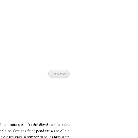
chercher :
bien traitance ; j’ai été élevé par ma mère
la ne s’est pas fait ; pendant 4 ans elle a
 s’est résignée à tomber dans les bras d’un