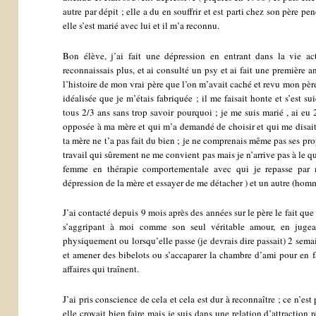
autre par dépit ; elle a du en souffrir et est parti chez son père p
elle s’est marié avec lui et il m’a reconnu.
Bon élève, j’ai fait une dépression en entrant dans la vie 
reconnaissais plus, et ai consulté un psy et ai fait une première a
l’histoire de mon vrai père que l’on m’avait caché et revu mon père
idéalisée que je m’étais fabriquée ; il me faisait honte et s’est s
tous 2/3 ans sans trop savoir pourquoi ; je me suis marié , ai eu
opposée à ma mère et qui m’a demandé de choisir et qui me disait
ta mère ne t’a pas fait du bien ; je ne comprenais même pas ses pr
travail qui sûrement ne me convient pas mais je n’arrive pas à le qu
femme en thérapie comportementale avec qui je repasse par 
dépression de la mère et essayer de me détacher ) et un autre (ho
J’ai contacté depuis 9 mois après des années sur le père le fait q
s’aggripant à moi comme son seul véritable amour, en juge
physiquement ou lorsqu’elle passe (je devrais dire passait) 2 sem
et amener des bibelots ou s’accaparer la chambre d’ami pour en 
affaires qui traînent.
J’ai pris conscience de cela et cela est dur à reconnaître ; ce n’es
elle croyait bien faire mais je suis dans une relation d’attractio