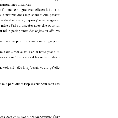
marquer mes distances ;
 j’ai même blagué avec elle en lui disant
a mettrait dans le placard si elle passait
ente était vraie ; depuis j’ai replongé car
ère ; j’ai pu discuter avec elle pour lui
t tel le petit poucet des objets ou affaires
me une auto punition que je m’inflige pour
m’a dit « moi aussi, j’en ai bavé quand tu
nses à moi ! tout cela est le contraire de ce
 ma volonté ; dès fois j’aurais voulu qu’elle
la m’a paru dur et trop sévère pour mon cas
ue …
vous avez continué à grandir ensuite dans