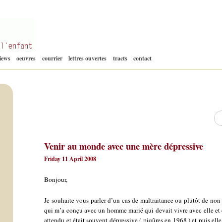
Aller
views
oeuvres
courrier
lettres ouvertes
tracts
contact
au
contenu
Re
Venir au monde avec une mère dépressive
Friday 11 April 2008
Bonjour,
Je souhaite vous parler d’un cas de maltraitance ou plutôt de non 
qui m’a conçu avec un homme marié qui devait vivre avec elle et ce
attendu et était souvent dépressive ( piqûres en 1968 ) et puis elle