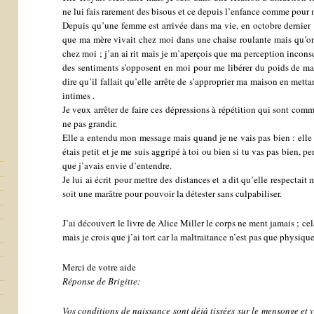
ne lui fais rarement des bisous et ce depuis l’enfance comme pour 
Depuis qu’une femme est arrivée dans ma vie, en octobre dernier ;
que ma mère vivait chez moi dans une chaise roulante mais qu’on l
chez moi ; j’an ai rit mais je m’aperçois que ma perception inconsci
des sentiments s’opposent en moi pour me libérer du poids de ma m
dire qu’il fallait qu’elle arrête de s’approprier ma maison en mettan
intimes .
Je veux arrêter de faire ces dépressions à répétition qui sont com
ne pas grandir.
Elle a entendu mon message mais quand je ne vais pas bien : elle 
étais petit et je me suis aggripé à toi ou bien si tu vas pas bien, pe
que j’avais envie d’entendre.
Je lui ai écrit pour mettre des distances et a dit qu’elle respectait
soit une marâtre pour pouvoir la détester sans culpabiliser.
J’ai découvert le livre de Alice Miller le corps ne ment jamais ; ce
mais je crois que j’ai tort car la maltraitance n’est pas que physiq
Merci de votre aide
Réponse de Brigitte:
Vos conditions de naissance sont déjà tissées sur le mensonge et 