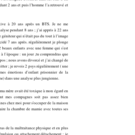
endant 2 ans et puis l’homme l’a retrouvé et
active à 20 ans après un BTS. Je ne me
nalyse pendant 8 ans ; j’ai appris à 22 ans
 géniteur qui n’était pas du tout à l’image
uicidé 7 ans après. régulièrement je plonge
 2 beaux enfants avec une femme qui s’est
 à l’époque : un jour ,tu comprendras que
opos ; nous avons divorcé et j’ai changé de
itter ; je revois 2 psys régulièrement ( une
mes émotions d’enfant prisonnier de la
mme) dans une analyse plus jungienne.
ue ma mère avait été toxique à mon égard en
ant mes compagnes soit pas assez bien
aines chez moi pour s’occuper de la maison
faire la chambre de mamie avec toutes ses
t pas de la maltraitance physique et en plus
n répulsion ou attachement détachement ; je