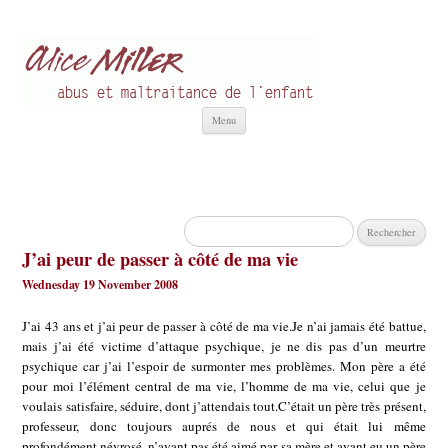
Alice Miller fr
Abus et Maltraitance de l'Enfant
Aller
Menu
au
contenu
Rechercher :
J’ai peur de passer à côté de ma vie
Wednesday 19 November 2008
J’ai 43 ans et j’ai peur de passer à côté de ma vie.Je n’ai jamais été battue,
mais j’ai été victime d’attaque psychique, je ne dis pas d’un meurtre
psychique car j’ai l’espoir de surmonter mes problèmes. Mon père a été
pour moi l’élément central de ma vie, l’homme de ma vie, celui que je
voulais satisfaire, séduire, dont j’attendais tout.C’était un père très présent,
professeur, donc toujours auprés de nous et qui était lui même
profondément névrosé, n’ayant pas été aimé par sa mère et ayant eu un père