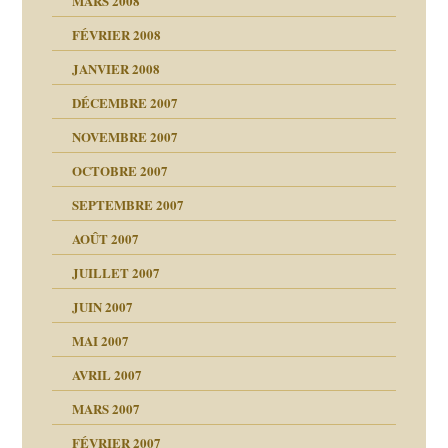
MARS 2008
t comprendre
e Miller
 fait
é
FÉVRIER 2008
ptômes
JANVIER 2008
ées entières ?
 simples
ns aujourd’hui
 de moi
DÉCEMBRE 2007
é
!!
NOVEMBRE 2007
s 20 ans
repères
ver….et printemps
ups
d Welzer
 lui est arrivé
OCTOBRE 2007
AITS
leçons
ccroche à lui
ion
SEPTEMBRE 2007
enfants
(Suite)
AOÛT 2007
ents
agnon
JUILLET 2007
ent
JUIN 2007
les thérapeutiques
ténèbres
MAI 2007
AVRIL 2007
ubi
MARS 2007
FÉVRIER 2007
ui