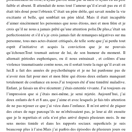
faible et absent. Il attendait de nous tout l’amour qu’il n’avait pas eu et il
était très doué pour l’obtenir. C’était un père drôle, qui savait rendre la vie
excitante et belle, qui semblait un père idéal. Mais il était incapable
d’aimer sincèrement les personnes que nous étions, moi et mon frère et je
crois qu’il ne nous a jamais prêté qu’une attention polie.De plus,c’était un
perfectionniste et s’il n’a je crois jamais fait de remarques négatives sur ma
personne, tous mes actes étaient critiqués, de telle sorte que j’ai perdu tout
esprit d’initiative et acquis la conviction que je ne pouvais
qu’échouer.Tout tournait autour de lui, de son humeur du moment. Il
alternait périodes euphoriques, ou il nous entrainait , et colères d’une
violence traumatisante contre nous, ou il sortait toute la rage qu’il avait en
lui.Il a fait des années de psychothérapie et je ne lui pardonne pas de
n’avoir rien fait pour moi et mon frère qui étions deux enfants manquant
totalement de confiance en nous.J’ai toujours été d’une timidité maladive.
Enfant, je faisais un rêve récurrent: j’étais enterrée vivante. J’ai toujours eu
l’impression que si j’étais moi-même, je serai rejetée. Aujourd’hui, j’ai
deux enfants de 6 et 8 ans, que j’aime et avec lesquels je fais très attention
de ne pas rejouer ce que j’ai vécu dans l’enfance. Il m’est arrivé de piquer
des crises de rage parcequ’ils ne m’obéissaient pas, je leur ai dit ensuite
que je le regrettais et cela n’est plus arrivé depuis plusieurs mois. Je me
sens moins timide et dans les rapports sociaux superficiels je suis
beaucoup plus à l’aise.Mais j’ai parfois des épisodes de plusieurs jours ou