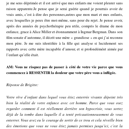
je me sens déprimée et il est arrivé que mes enfants me voient pleurer sans
raison apparente.Je pense que je serai guérie quand je pourrais avoir de
vrais amis, c’est à dire des personnes,autres que mon mari et mes enfants,
avec lesquelles je peux être moi-même, sans peur du rejet. Je pense avoir,
après des années de psychothérapie peu utile, compris le drame de mon
enfance, grace à Alice Miller et étonnamment à Ingmar Bergman. Dans son
film sonate d’automne, il décrit une mère « grandiose » en qui j’ai reconnu
mon père. Je me suis identifiée à la fille qui analyse si lucidement ses
rapports avec cette mère incapable d’amour, et si profondémént aimée par
l’enfant qu’elle était.
AM: Vous ne risquez pas de passer à côté de votre vie parce que vous
commencez à RESSENTIR la douleur que votre père vous a infligée.
Réponse de Brigitte:
Votre rêve d’enfant dans lequel vous étiez enterrée vivante dépeint très
bien la réalité de votre enfance avec cet homme. Parce que vous osez
regarder comment il est réellement derrière son hypocrisie, vous sortez
déjà de la tombe dans laquelle il a tenté précautionneusement de vous
enterrer. Vous avez eu le courage de sortir de ce trou et cela réveille bien
des émotions que vous ne vous étiez jamais permises jusqu’ici, c’est la