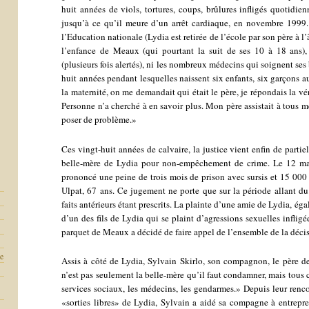
huit années de viols, tortures, coups, brûlures infligés quotid
jusqu’à ce qu’il meure d’un arrêt cardiaque, en novembre 1999.
l’Education nationale (Lydia est retirée de l’école par son père à l’
l’enfance de Meaux (qui pourtant la suit de ses 10 à 18 ans),
(plusieurs fois alertés), ni les nombreux médecins qui soignent ses
huit années pendant lesquelles naissent six enfants, six garçons 
la maternité, on me demandait qui était le père, je répondais la vér
Personne n’a cherché à en savoir plus. Mon père assistait à tous 
poser de problème.»
Ces vingt-huit années de calvaire, la justice vient enfin de parti
belle-mère de Lydia pour non-empêchement de crime. Le 12 mar
prononcé une peine de trois mois de prison avec sursis et 15 00
Ulpat, 67 ans. Ce jugement ne porte que sur la période allant 
faits antérieurs étant prescrits. La plainte d’une amie de Lydia, ég
d’un des fils de Lydia qui se plaint d’agressions sexuelles inflig
parquet de Meaux a décidé de faire appel de l’ensemble de la déci
re
Assis à côté de Lydia, Sylvain Skirlo, son compagnon, le père de
n’est pas seulement la belle-mère qu’il faut condamner, mais tous 
services sociaux, les médecins, les gendarmes.» Depuis leur renco
«sorties libres» de Lydia, Sylvain a aidé sa compagne à entrepren