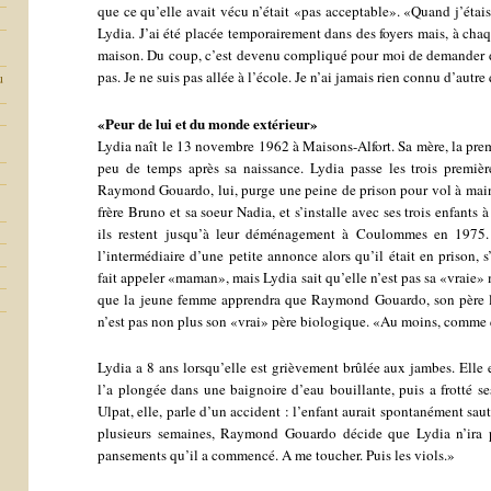
que ce qu’elle avait vécu n’était «pas acceptable». «Quand j’étais
Lydia. J’ai été placée temporairement dans des foyers mais, à chaq
maison. Du coup, c’est devenu compliqué pour moi de demander de
pas. Je ne suis pas allée à l’école. Je n’ai jamais rien connu d’autr
u
«Peur de lui et du monde extérieur»
Lydia naît le 13 novembre 1962 à Maisons-Alfort. Sa mère, la p
peu de temps après sa naissance. Lydia passe les trois premiè
Raymond Gouardo, lui, purge une peine de prison pour vol à main a
frère Bruno et sa soeur Nadia, et s’installe avec ses trois enfan
ils restent jusqu’à leur déménagement à Coulommes en 1975. 
l’intermédiaire d’une petite annonce alors qu’il était en prison, s
fait appeler «maman», mais Lydia sait qu’elle n’est pas sa «vraie» m
que la jeune femme apprendra que Raymond Gouardo, son père lé
n’est pas non plus son «vrai» père biologique. «Au moins, comme 
Lydia a 8 ans lorsqu’elle est grièvement brûlée aux jambes. Elle 
l’a plongée dans une baignoire d’eau bouillante, puis a frotté 
Ulpat, elle, parle d’un accident : l’enfant aurait spontanément sau
plusieurs semaines, Raymond Gouardo décide que Lydia n’ira p
pansements qu’il a commencé. A me toucher. Puis les viols.»