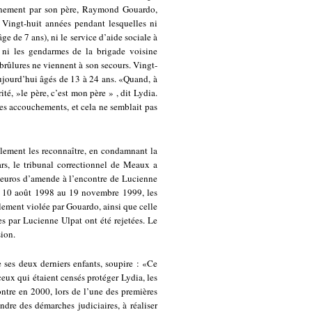
iennement par son père, Raymond Gouardo,
 Vingt-huit années pendant lesquelles ni
âge de 7 ans), ni le service d’aide sociale à
 ni les gendarmes de la brigade voisine
 brûlures ne viennent à son secours. Vingt-
aujourd’hui âgés de 13 à 24 ans. «Quand, à
ité, »le père, c’est mon père » , dit Lydia.
mes accouchements, et cela ne semblait pas
ellement les reconnaître, en condamnant la
s, le tribunal correctionnel de Meaux a
0 euros d’amende à l’encontre de Lucienne
du 10 août 1998 au 19 novembre 1999, les
alement violée par Gouardo, ainsi que celle
ées par Lucienne Ulpat ont été rejetées. Le
sion.
 ses deux derniers enfants, soupire : «Ce
ceux qui étaient censés protéger Lydia, les
ntre en 2000, lors de l’une des premières
dre des démarches judiciaires, à réaliser