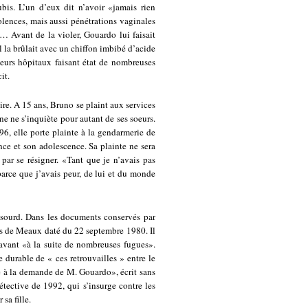
ubis. L’un d’eux dit n’avoir «jamais rien
lences, mais aussi pénétrations vaginales
ir… Avant de la violer, Gouardo lui faisait
, il la brûlait avec un chiffon imbibé d’acide
ieurs hôpitaux faisant état de nombreuses
it.
ire. A 15 ans, Bruno se plaint aux services
ne ne s’inquiète pour autant de ses soeurs.
96, elle porte plainte à la gendarmerie de
nce et son adolescence. Sa plainte ne sera
t par se résigner. «Tant que je n’avais pas
 parce que j’avais peur, de lui et du monde
sourd. Dans les documents conservés par
ts de Meaux daté du 22 septembre 1980. Il
avant «à la suite de nombreuses fugues».
e durable de « ces retrouvailles » entre le
ble à la demande de M. Gouardo», écrit sans
étective de 1992, qui s’insurge contre les
sa fille.