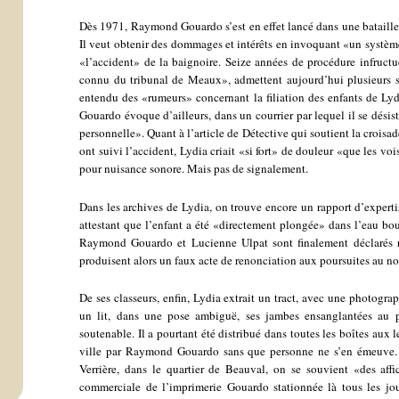
Dès 1971, Raymond Gouardo s’est en effet lancé dans une bataille
Il veut obtenir des dommages et intérêts en invoquant «un systèm
«l’accident» de la baignoire. Seize années de procédure infructu
connu du tribunal de Meaux», admettent aujourd’hui plusieurs so
entendu des «rumeurs» concernant la filiation des enfants de Ly
Gouardo évoque d’ailleurs, dans un courrier par lequel il se désist
personnelle». Quant à l’article de Détective qui soutient la croisad
ont suivi l’accident, Lydia criait «si fort» de douleur «que les voi
pour nuisance sonore. Mais pas de signalement.
Dans les archives de Lydia, on trouve encore un rapport d’experti
attestant que l’enfant a été «directement plongée» dans l’eau bou
Raymond Gouardo et Lucienne Ulpat sont finalement déclarés re
produisent alors un faux acte de renonciation aux poursuites au n
De ses classeurs, enfin, Lydia extrait un tract, avec une photograp
un lit, dans une pose ambiguë, ses jambes ensanglantées au pr
soutenable. Il a pourtant été distribué dans toutes les boîtes aux l
ville par Raymond Gouardo sans que personne ne s’en émeuve. 
Verrière, dans le quartier de Beauval, on se souvient «des affi
commerciale de l’imprimerie Gouardo stationnée là tous les j