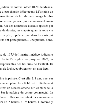
 judiciaire contre l’office HLM de Meaux.
e d’eau chaude défectueux» à l’origine de
euse feront de lui «le personnage le plus
urces au palais, qui reconnaissent avoir
dia. Un des nombreux avocats épuisés par
e du dossier, les «ragots quant à votre vie
e du père, il précise que, dans les mois qui
sins ont porté plainte». Une plainte, donc,
se de 1975 de l’institut médico-judiciaire
illante. Puis, plus rien jusqu’en 1997, où
sponsables des brûlures de l’enfant. Ils
om de Lydia, et obtiennent un non-lieu.
hie imprimée. C’est elle, à 8 ans, nue, sur
emier plan. Le cliché est difficilement
ettres de Meaux, affiché sur les murs de la
Sur le parking du centre commercial La
ches». Elles recouvraient la camionnette
ours de 7 heures à 19 heures. L’homme y