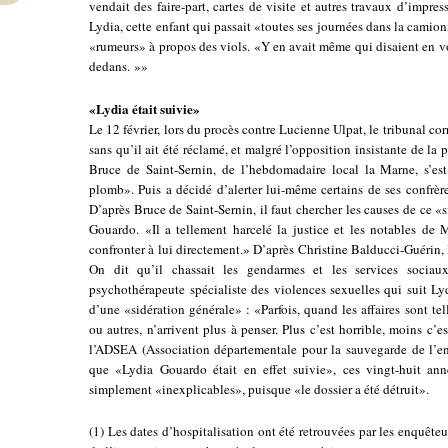
vendait des faire-part, cartes de visite et autres travaux d’impr
Lydia, cette enfant qui passait «toutes ses journées dans la camio
«rumeurs» à propos des viols. «Y en avait même qui disaient en vo
dedans. »»
«Lydia était suivie»
Le 12 février, lors du procès contre Lucienne Ulpat, le tribunal co
sans qu’il ait été réclamé, et malgré l’opposition insistante de la p
Bruce de Saint-Sernin, de l’hebdomadaire local la Marne, s’es
plomb». Puis a décidé d’alerter lui-même certains de ses confrères. 
D’après Bruce de Saint-Sernin, il faut chercher les causes de ce 
Gouardo. «Il a tellement harcelé la justice et les notables d
confronter à lui directement.» D’après Christine Balducci-Guérin, 
On dit qu’il chassait les gendarmes et les services sociau
psychothérapeute spécialiste des violences sexuelles qui suit L
d’une «sidération générale» : «Parfois, quand les affaires sont te
ou autres, n’arrivent plus à penser. Plus c’est horrible, moins c’es
l’ADSEA (Association départementale pour la sauvegarde de l’en
que «Lydia Gouardo était en effet suivie», ces vingt-huit ann
simplement «inexplicables», puisque «le dossier a été détruit».
(1) Les dates d’hospitalisation ont été retrouvées par les enquêteur