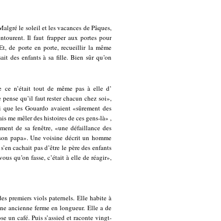
algré le soleil et les vacances de Pâques,
ntourent. Il faut frapper aux portes pour
 Et, de porte en porte, recueillir la même
it des enfants à sa fille. Bien sûr qu’on
e ce n’était tout de même pas à elle d’
 pense qu’il faut rester chacun chez soi»,
ui que les Gouardo avaient «sûrement des
ais me mêler des histoires de ces gens-là» ,
ement de sa fenêtre, «une défaillance des
r son papa». Une voisine décrit un homme
s’en cachait pas d’être le père des enfants
ous qu’on fasse, c’était à elle de réagir»,
es premiers viols paternels. Elle habite à
 une ancienne ferme en longueur. Elle a de
e un café. Puis s’assied et raconte vingt-