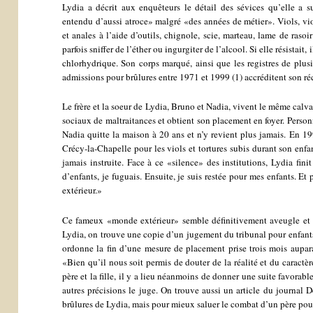
Lydia a décrit aux enquêteurs le détail des sévices qu’elle a s
entendu d’aussi atroce» malgré «des années de métier». Viols, vio
et anales à l’aide d’outils, chignole, scie, marteau, lame de raso
parfois sniffer de l’éther ou ingurgiter de l’alcool. Si elle résistait
chlorhydrique. Son corps marqué, ainsi que les registres de plus
admissions pour brûlures entre 1971 et 1999 (1) accréditent son réc
Le frère et la soeur de Lydia, Bruno et Nadia, vivent le même calva
sociaux de maltraitances et obtient son placement en foyer. Person
Nadia quitte la maison à 20 ans et n’y revient plus jamais. En 19
Crécy-la-Chapelle pour les viols et tortures subis durant son enfa
jamais instruite. Face à ce «silence» des institutions, Lydia fini
d’enfants, je fuguais. Ensuite, je suis restée pour mes enfants. Et
extérieur.»
Ce fameux «monde extérieur» semble définitivement aveugle et 
Lydia, on trouve une copie d’un jugement du tribunal pour enfan
ordonne la fin d’une mesure de placement prise trois mois aupar
«Bien qu’il nous soit permis de douter de la réalité et du caractèr
père et la fille, il y a lieu néanmoins de donner une suite favora
autres précisions le juge. On trouve aussi un article du journal D
brûlures de Lydia, mais pour mieux saluer le combat d’un père pour 