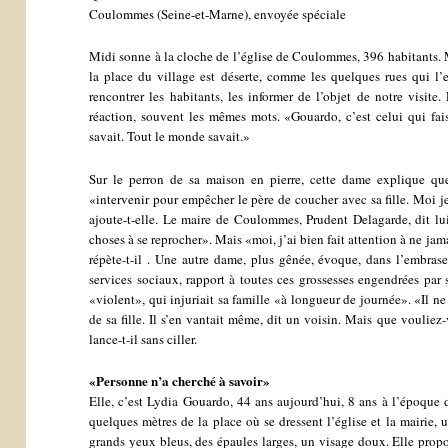
Coulommes (Seine-et-Marne), envoyée spéciale
Midi sonne à la cloche de l’église de Coulommes, 396 habitants. M
la place du village est déserte, comme les quelques rues qui l’e
rencontrer les habitants, les informer de l’objet de notre visite.
réaction, souvent les mêmes mots. «Gouardo, c’est celui qui faisa
savait. Tout le monde savait.»
Sur le perron de sa maison en pierre, cette dame explique qu
«intervenir pour empêcher le père de coucher avec sa fille. Moi je
ajoute-t-elle. Le maire de Coulommes, Prudent Delagarde, dit l
choses à se reprocher». Mais «moi, j’ai bien fait attention à ne jam
répète-t-il . Une autre dame, plus gênée, évoque, dans l’embras
services sociaux, rapport à toutes ces grossesses engendrées pa
«violent», qui injuriait sa famille «à longueur de journée». «Il ne 
de sa fille. Il s’en vantait même, dit un voisin. Mais que vouliez-v
lance-t-il sans ciller.
«Personne n’a cherché à savoir»
Elle, c’est Lydia Gouardo, 44 ans aujourd’hui, 8 ans à l’époque d
quelques mètres de la place où se dressent l’église et la mairie,
grands yeux bleus, des épaules larges, un visage doux. Elle propos