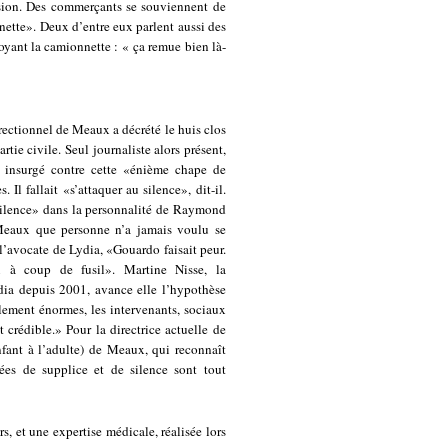
ession. Des commerçants se souviennent de
nnette». Deux d’entre eux parlent aussi des
yant la camionnette : « ça remue bien là-
rrectionnel de Meaux a décrété le huis clos
artie civile. Seul journaliste alors présent,
t insurgé contre cette «énième chape de
Il fallait «s’attaquer au silence», dit-il.
«silence» dans la personnalité de Raymond
e Meaux que personne n’a jamais voulu se
l’avocate de Lydia, «Gouardo faisait peur.
x à coup de fusil». Martine Nisse, la
ydia depuis 2001, avance elle l’hypothèse
llement énormes, les intervenants, sociaux
t crédible.» Pour la directrice actuelle de
fant à l’adulte) de Meaux, qui reconnaît
ées de supplice et de silence sont tout
s, et une expertise médicale, réalisée lors