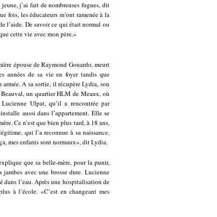
 jeune, j’ai fait de nombreuses fugues, dit
ue fois, les éducateurs m’ont ramenée à la
 l’aide. De savoir ce qui était normal ou
e que cette vie avec mon père.»
remière épouse de Raymond Gouardo, meurt
res années de sa vie en foyer tandis que
rmée. A sa sortie, il récupère Lydia, son
ts à Beauval, un quartier HLM de Meaux, où
Lucienne Ulpat, qu’il a rencontrée par
’installe aussi dans l’appartement. Elle se
ère. Ce n’est que bien plus tard, à 18 ans,
gitime, qui l’a reconnue à sa naissance,
ça, mes enfants sont normaux», dit Lydia.
explique que sa belle-mère, pour la punir,
ses jambes avec une brosse dure. Lucienne
té dans l’eau. Après une hospitalisation de
lus à l’école. «C’est en changeant mes