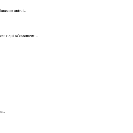
fiance en autrui…
s ceux qui m’entourent…
ns..