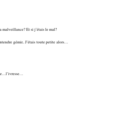
la malveillance? Et si j’étais le mal?
ntendre gémir.. J’étais toute petite alors…
rge…l’ivresse…