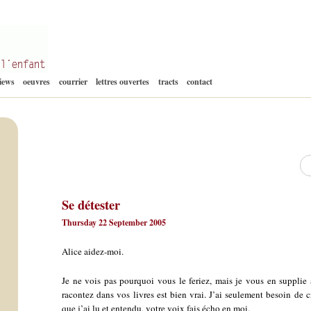
Aller
views
oeuvres
courrier
lettres ouvertes
tracts
contact
au
contenu
Re
Se détester
Thursday 22 September 2005
Alice aidez-moi.
Je ne vois pas pourquoi vous le feriez, mais je vous en suppli
racontez dans vos livres est bien vrai. J’ai seulement besoin de 
que j’ai lu et entendu, votre voix fais écho en moi.