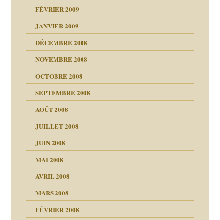
FÉVRIER 2009
JANVIER 2009
DÉCEMBRE 2008
NOVEMBRE 2008
OCTOBRE 2008
s
SEPTEMBRE 2008
AOÛT 2008
a page
JUILLET 2008
as
culpabilité
JUIN 2008
 la rage
MAI 2008
AVRIL 2008
bilité
MARS 2008
t comprendre
e Miller
 fait
é
FÉVRIER 2008
ptômes