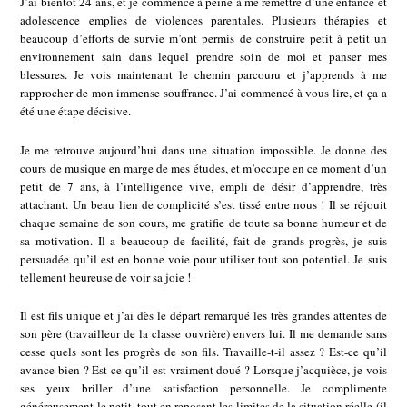
J’ai bientôt 24 ans, et je commence à peine à me remettre d’une enfance et
adolescence emplies de violences parentales. Plusieurs thérapies et
beaucoup d’efforts de survie m’ont permis de construire petit à petit un
environnement sain dans lequel prendre soin de moi et panser mes
blessures. Je vois maintenant le chemin parcouru et j’apprends à me
rapprocher de mon immense souffrance. J’ai commencé à vous lire, et ça a
été une étape décisive.
Je me retrouve aujourd’hui dans une situation impossible. Je donne des
cours de musique en marge de mes études, et m’occupe en ce moment d’un
petit de 7 ans, à l’intelligence vive, empli de désir d’apprendre, très
attachant. Un beau lien de complicité s’est tissé entre nous ! Il se réjouit
chaque semaine de son cours, me gratifie de toute sa bonne humeur et de
sa motivation. Il a beaucoup de facilité, fait de grands progrès, je suis
persuadée qu’il est en bonne voie pour utiliser tout son potentiel. Je suis
tellement heureuse de voir sa joie !
Il est fils unique et j’ai dès le départ remarqué les très grandes attentes de
son père (travailleur de la classe ouvrière) envers lui. Il me demande sans
cesse quels sont les progrès de son fils. Travaille-t-il assez ? Est-ce qu’il
avance bien ? Est-ce qu’il est vraiment doué ? Lorsque j’acquièce, je vois
ses yeux briller d’une satisfaction personnelle. Je complimente
généreusement le petit, tout en reposant les limites de la situation réelle (il