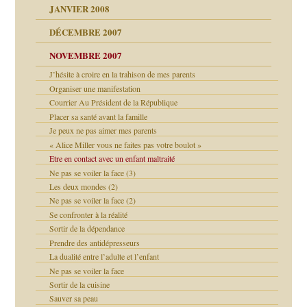
JANVIER 2008
ées entières ?
 simples
ns aujourd’hui
 de moi
DÉCEMBRE 2007
é
!!
NOVEMBRE 2007
s 20 ans
repères
ver….et printemps
ups
d Welzer
J’hésite à croire en la trahison de mes parents
 lui est arrivé
AITS
leçons
Organiser une manifestation
ccroche à lui
ion
Courrier Au Président de la République
enfants
(Suite)
Placer sa santé avant la famille
Je peux ne pas aimer mes parents
ents
« Alice Miller vous ne faites pas votre boulot »
agnon
Etre en contact avec un enfant maltraité
ent
Ne pas se voiler la face (3)
les thérapeutiques
Les deux mondes (2)
ténèbres
Ne pas se voiler la face (2)
Se confronter à la réalité
Sortir de la dépendance
ubi
Prendre des antidépresseurs
La dualité entre l’adulte et l’enfant
ui
Ne pas se voiler la face
rien savoir
Sortir de la cuisine
Sauver sa peau
 notre vie