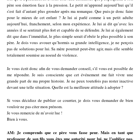
père son émotion face à la pression. Le petit m’apprend aujourd’hui qu’il
s’est fait d’autant plus gronder après ma remarque. Que puis-je donc faire
pour le mieux de cet enfant ? Je lui ai parlé comme à un petit adulte
aujourd’hui, franchement, selon mon expérience. Je lui ai dit qu’avec les
années il se sentirait plus fort et capable de se défendre. Je lui ai également
dit que dans l’immédiat, le plus simple serait d’obéir le plus possible à son
père. Je dois vous avouer qu’hormis sa grande intelligence, je ne perçois
pas de solutions pour lui. Sa mère pourrait peut-être agir, mais elle semble
totalement soumise au noeud de violence.
Je vous écrit donc afin de vous demander conseil, s’il vous est possible de
me répondre. Je suis consciente que cet événement me fait vivre une
grande part de ma propre histoire. Je ne peux toutefois pas rester inactive
devant une telle situation. Quelle est la meilleure attitude à adopter ?
Si vous décidiez de publier ce courrier, je dois vous demander de bien
vouloir ne pas citer mon prénom.
Je vous remercie de m’avoir lue !
Bien à vous.
AM: Je comprends que ce père vous fasse peur. Mais en tant que
professeur de son fils vous êtes une autorité pour lui, ne l’oubliez pas.