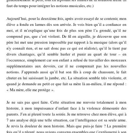
faut du temps pour intégrer les notions musicales, etc.)
Aujourd’hui, pour la deuxième fois, après avoir essayé de se contenir, mon
élève a fondu en larmes dès son arrivée. Je vois bien qu’il a confiance en
moi, et il m’explique qu’une fois de plus son père l’a grondé, qu’il ne
comprend pas, que c’est violent. De fil en aiguille, je découvre que son
père lui met une pression impossible par rapport à la musique (alors qu’il
n’y connaît rien, et ne sait donc pas ce qui est réaliste), qu’il le tient par
divers chantages, qu’il semble hurler et punir au quart de tour – en
l’occurence, simplement car son enfant a refusé de travailler des morceaux
supplémentaires aux devoirs, car il ne comprenait pas les nouvelles
notions. J’apprends aussi qu’il bat son fils à coup de chaussure, le fait
chuter en lui saisissant la jambe, etc. La situation semble très violente, et
quand je demande au petit ce que fait sa mère là au-milieu, il me répond :
« Ma mère, elle me protège ».
Je ne sais pas quoi faire. Cette situation me renvoie totalement à mon
histoire, à mon impuissance d’enfant face à la violence démesurée des
parents. J’en ai pleuré toute la soirée. Je me retrouve chez mon élève, qui à
7 ans analyse déjà une telle situation, car l’intelligence est sa seule arme.
Je revis la douleur de mon histoire. Mais que puis-je faire ? La première
fois qu’il a pleuré, nous avions convenu ensembles que j’expliquerai à son