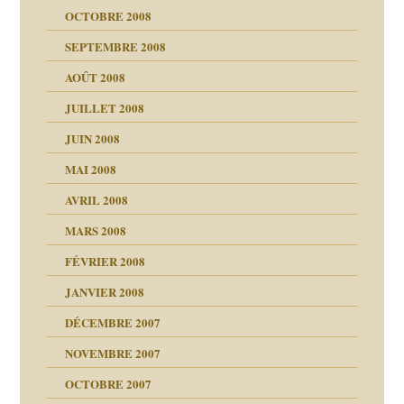
OCTOBRE 2008
s
SEPTEMBRE 2008
AOÛT 2008
a page
JUILLET 2008
as
culpabilité
JUIN 2008
 la rage
MAI 2008
AVRIL 2008
bilité
MARS 2008
t comprendre
e Miller
 fait
é
FÉVRIER 2008
ptômes
JANVIER 2008
ées entières ?
 simples
ns aujourd’hui
 de moi
DÉCEMBRE 2007
é
!!
NOVEMBRE 2007
s 20 ans
repères
ver….et printemps
ups
d Welzer
 lui est arrivé
OCTOBRE 2007
AITS
leçons
ccroche à lui
ion