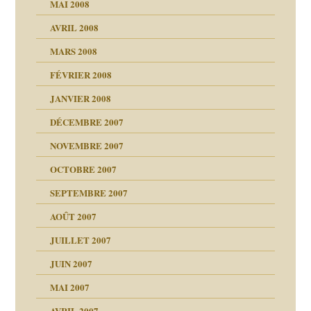
MAI 2008
AVRIL 2008
bilité
MARS 2008
t comprendre
e Miller
 fait
é
FÉVRIER 2008
ptômes
JANVIER 2008
ées entières ?
 simples
ns aujourd’hui
 de moi
DÉCEMBRE 2007
é
!!
NOVEMBRE 2007
s 20 ans
repères
ver….et printemps
ups
d Welzer
 lui est arrivé
OCTOBRE 2007
AITS
leçons
ccroche à lui
ion
SEPTEMBRE 2007
enfants
(Suite)
AOÛT 2007
ents
agnon
JUILLET 2007
ent
JUIN 2007
les thérapeutiques
ténèbres
MAI 2007
AVRIL 2007