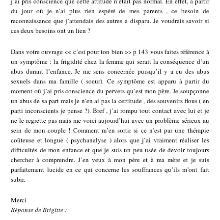
j’ai pris conscience que cette attitude n’était pas normal. En effet, à partir
du jour où je n’ai plus rien espéré de mes parents , ce besoin de
reconnaissance que j’attendais des autres a disparu. Je voudrais savoir si
ces deux besoins ont un lien ?
Dans votre ouvrage << c’est pour ton bien >> p 143 vous faites référence à
un symptôme : la frigidité chez la femme qui serait la conséquence d’un
abus durant l’enfance. Je me sens concernée puisqu’il y a eu des abus
sexuels dans ma famille ( soeur). Ce symptôme est apparu à partir du
moment où j’ai pris conscience du pervers qu’est mon père. Je soupçonne
un abus de sa part mais je n’en ai pas la certitude , des souvenirs flous ( en
parti inconscients je pense ?). Bref , j’ai rompu tout contact avec lui et je
ne le regrette pas mais me voici aujourd’hui avec un problème sérieux au
sein de mon couple ! Comment m’en sortir si ce n’est par une thérapie
coûteuse et longue ( psychanalyse ) alors que j’ai vraiment réaliser les
difficultés de mon enfance et que je suis un peu usée de devoir toujours
chercher à comprendre. J’en veux à mon père et à ma mère et je suis
parfaitement lucide en ce qui concerne les souffrances qu’ils m’ont fait
subir.
Merci
Réponse de Brigitte :