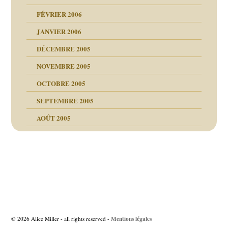
FÉVRIER 2006
JANVIER 2006
DÉCEMBRE 2005
NOVEMBRE 2005
OCTOBRE 2005
SEPTEMBRE 2005
AOÛT 2005
ce
, cocaïne.
Navigation
des
é la SEP
articles
Mentions légales
© 2026 Alice Miller - all rights reserved -