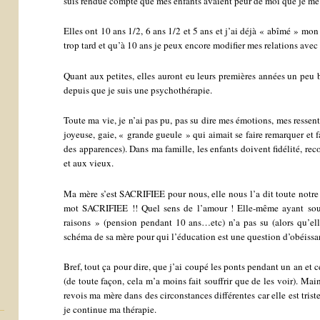
suis rendue compte que mes enfants avaient peur de moi que je me s
Elles ont 10 ans 1/2, 6 ans 1/2 et 5 ans et j’ai déjà « abîmé » mo
trop tard et qu’à 10 ans je peux encore modifier mes relations avec 
Quant aux petites, elles auront eu leurs premières années un peu b
depuis que je suis une psychothérapie.
Toute ma vie, je n’ai pas pu, pas su dire mes émotions, mes ressenti
joyeuse, gaie, « grande gueule » qui aimait se faire remarquer et 
des apparences). Dans ma famille, les enfants doivent fidélité, rec
et aux vieux.
Ma mère s’est SACRIFIEE pour nous, elle nous l’a dit toute notre 
mot SACRIFIEE !! Quel sens de l’amour ! Elle-même ayant souf
raisons » (pension pendant 10 ans…etc) n’a pas su (alors qu’elle
schéma de sa mère pour qui l’éducation est une question d’obéissa
Bref, tout ça pour dire, que j’ai coupé les ponts pendant un an et ce
(de toute façon, cela m’a moins fait souffrir que de les voir). Ma
revois ma mère dans des circonstances différentes car elle est tri
je continue ma thérapie.