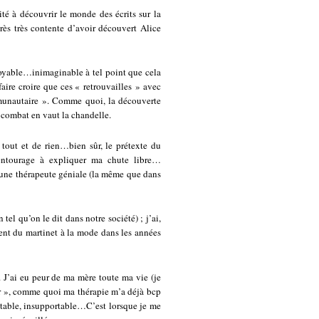
é à découvrir le monde des écrits sur la
rès très contente d’avoir découvert Alice
royable…inimaginable à tel point que cela
ire croire que ces « retrouvailles » avec
unautaire ». Comme quoi, la découverte
 combat en vaut la chandelle.
e tout et de rien…bien sûr, le prétexte du
entourage à expliquer ma chute libre…
 une thérapeute géniale (la même que dans
tel qu’on le dit dans notre société) ; j’ai,
ment du martinet à la mode dans les années
 J’ai eu peur de ma mère toute ma vie (je
peur », comme quoi ma thérapie m’a déjà bcp
eptable, insupportable…C’est lorsque je me