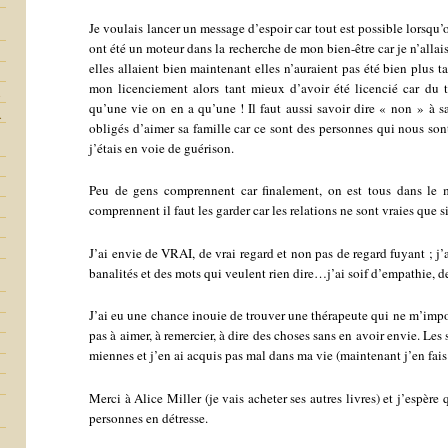
Je voulais lancer un message d’espoir car tout est possible lorsqu
ont été un moteur dans la recherche de mon bien-être car je n’allais 
elles allaient bien maintenant elles n’auraient pas été bien plus t
mon licenciement alors tant mieux d’avoir été licencié car du t
s
qu’une vie on en a qu’une ! Il faut aussi savoir dire « non » à sa
.
obligés d’aimer sa famille car ce sont des personnes qui nous sont
j’étais en voie de guérison.
Peu de gens comprennent car finalement, on est tous dans le 
comprennent il faut les garder car les relations ne sont vraies que s
J’ai envie de VRAI, de vrai regard et non pas de regard fuyant ; j’a
banalités et des mots qui veulent rien dire…j’ai soif d’empathie, d
J’ai eu une chance inouie de trouver une thérapeute qui ne m’impos
pas à aimer, à remercier, à dire des choses sans en avoir envie. Les
miennes et j’en ai acquis pas mal dans ma vie (maintenant j’en fais l
Merci à Alice Miller (je vais acheter ses autres livres) et j’espè
personnes en détresse.