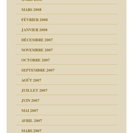
MARS 2008
t comprendre
e Miller
 fait
FÉVRIER 2008
JANVIER 2008
ées entières ?
ns aujourd’hui
 de moi
DÉCEMBRE 2007
é
!!
NOVEMBRE 2007
s 20 ans
repères
ver….et printemps
ups
d Welzer
 lui est arrivé
OCTOBRE 2007
AITS
leçons
ccroche à lui
SEPTEMBRE 2007
enfants
(Suite)
AOÛT 2007
ents
agnon
JUILLET 2007
ent
JUIN 2007
les thérapeutiques
ténèbres
MAI 2007
AVRIL 2007
ubi
MARS 2007