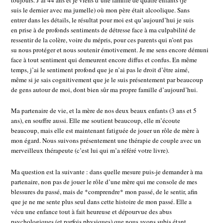
toujours. J’ai 44 ans et je viens d’une famille de quatre enfants (je
suis le dernier avec ma jumelle) où mon père était alcoolique. Sans
entrer dans les détails, le résultat pour moi est qu’aujourd’hui je suis
en prise à de profonds sentiments de détresse face à ma culpabilité de
ressentir de la colère, voire du mépris, pour ces parents qui n’ont pas
su nous protéger et nous soutenir émotivement. Je me sens encore démuni
face à tout sentiment qui demeurent encore diffus et confus. En même
temps, j’ai le sentiment profond que je n’ai pas le droit d’être aimé,
même si je sais cognitivement que je le suis présentement par beaucoup
de gens autour de moi, dont bien sûr ma propre famille d’aujourd’hui.
Ma partenaire de vie, et la mère de nos deux beaux enfants (3 ans et 5
ans), en souffre aussi. Elle me soutient beaucoup, elle m’écoute
beaucoup, mais elle est maintenant fatiguée de jouer un rôle de mère à
mon égard. Nous suivons présentement une thérapie de couple avec un
merveilleux thérapeute (c’est lui qui m’a référé votre livre).
Ma question est la suivante : dans quelle mesure puis-je demander à ma
partenaire, non pas de jouer le rôle d’une mère qui me console de mes
blessures du passé, mais de *comprendre* mon passé, de le sentir, afin
que je ne me sente plus seul dans cette histoire de mon passé. Elle a
vécu une enfance tout à fait heureuse et dépourvue des abus
psychologiques (et parfois physiques) que nous avons subis étant