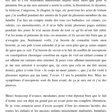
dix ans et c’est seulement maintenant depuis deux mois que pour la
première fois je me suis autorisé a sentir la colère, la frustration, le désarroi,
la tristesse, l’angoisse, le chagrin, la rage, etc pour tous les actes de torture
que j’ai souffert pendant des années de la part de plusieurs membres de ma
famille. J’ai fais un compte rendu des tous ces barbaries, ces crimes, ces
saletés, ces monstruosités, et il m’as fallu écrire plusieurs pages entières
pendant des jours. Je n’ai aucun doute de tout ce qu’ils m’ont fait subir.
J’ai les noms et prénoms de tous ces monstres et ils savent très bien que je
n’exagère pas. Seulement voilà, j’ai besoin de connaître toute mon
histoire, je suis prêt à tout entendre et je ne crois plus que je serais surpris
de quoi que ce soit. J’ai besoin de savoir si le fait de souffrir de encopresie
ou constipation chronique constitue un signe de viol sur enfant comme il
est affirmé sur certains sites internet. Je peux vous affirmer maintenant que
je me suis autorisé à accepter que, (je crois que cela ne me fait aucun
doute), grâce à votre livre « le corps ne ment jamais », que j’ai été violé à
plusieurs reprises par ma tante. J’avais 12 ans la première fois. Mais les
symptômes d’encopresie sont de bien avant, de ça je suis sur et j’ai des
preuves.
Merci beaucoup d’avance, mesdames, pour votre réponse bien que le fait
d’écrire ceci est déjà un grand pas en avant pour ma complète libération.
Et je vous remercie aussi d’avoir accepté d’être les témoins lucides des
toutes les enfants et les anciens enfants injustement maltraités, humiliés,