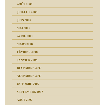
AOÛT 2008
a page
JUILLET 2008
as
culpabilité
JUIN 2008
 la rage
MAI 2008
AVRIL 2008
bilité
MARS 2008
t comprendre
e Miller
 fait
é
FÉVRIER 2008
ptômes
JANVIER 2008
ées entières ?
 simples
ns aujourd’hui
 de moi
DÉCEMBRE 2007
é
!!
NOVEMBRE 2007
s 20 ans
repères
ver….et printemps
ups
d Welzer
 lui est arrivé
OCTOBRE 2007
AITS
leçons
ccroche à lui
ion
SEPTEMBRE 2007
enfants
(Suite)
AOÛT 2007
ents