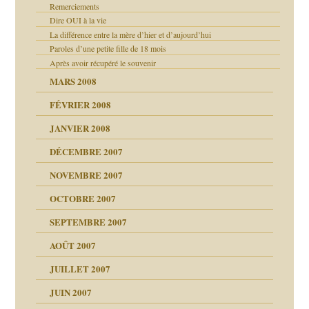
Remerciements
Dire OUI à la vie
La différence entre la mère d’hier et d’aujourd’hui
Paroles d’une petite fille de 18 mois
Après avoir récupéré le souvenir
MARS 2008
FÉVRIER 2008
JANVIER 2008
DÉCEMBRE 2007
!!
NOVEMBRE 2007
s 20 ans
ver….et printemps
d Welzer
OCTOBRE 2007
AITS
leçons
ccroche à lui
SEPTEMBRE 2007
enfants
AOÛT 2007
ents
JUILLET 2007
JUIN 2007