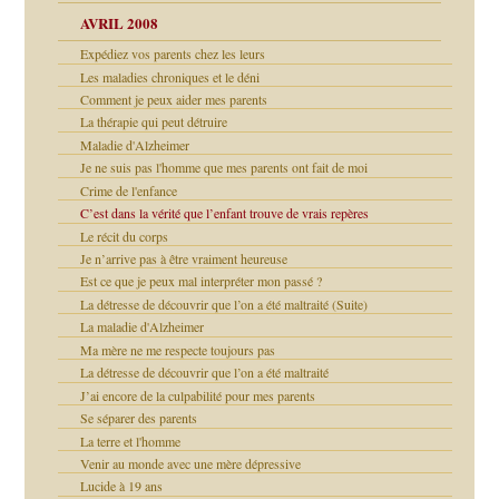
AVRIL 2008
Expédiez vos parents chez les leurs
bilité
t comprendre
Les maladies chroniques et le déni
e Miller
 fait
é
Comment je peux aider mes parents
ptômes
La thérapie qui peut détruire
ées entières ?
 simples
Maladie d'Alzheimer
ns aujourd’hui
Je ne suis pas l'homme que mes parents ont fait de moi
é
Crime de l'enfance
C’est dans la vérité que l’enfant trouve de vrais repères
ups
Le récit du corps
 lui est arrivé
Je n’arrive pas à être vraiment heureuse
ion
Est ce que je peux mal interpréter mon passé ?
La détresse de découvrir que l’on a été maltraité (Suite)
La maladie d'Alzheimer
Ma mère ne me respecte toujours pas
agnon
La détresse de découvrir que l’on a été maltraité
ent
J’ai encore de la culpabilité pour mes parents
les thérapeutiques
Se séparer des parents
La terre et l'homme
Venir au monde avec une mère dépressive
Lucide à 19 ans