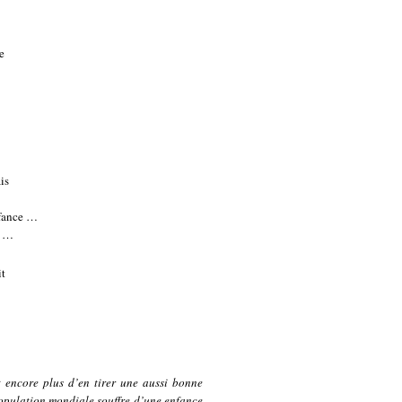
e
is
nfance …
? …
it
et encore plus d’en tirer une aussi bonne
population mondiale souffre d’une enfance