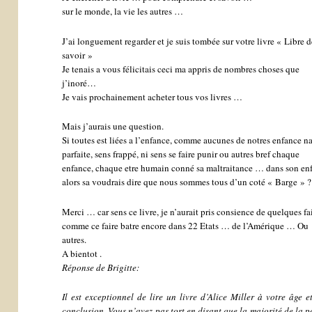
sur le monde, la vie les autres …
J’ai longuement regarder et je suis tombée sur votre livre « Libre d
savoir »
Je tenais a vous félicitais ceci ma appris de nombres choses que
j’inoré…
Je vais prochainement acheter tous vos livres …
Mais j’aurais une question.
Si toutes est liées a l’enfance, comme aucunes de notres enfance na
parfaite, sens frappé, ni sens se faire punir ou autres bref chaque
enfance, chaque etre humain conné sa maltraitance … dans son e
alors sa voudrais dire que nous sommes tous d’un coté « Barge » 
Merci … car sens ce livre, je n’aurait pris consience de quelques fa
comme ce faire batre encore dans 22 Etats … de l’Amérique … Ou
autres.
A bientot .
Réponse de Brigitte:
Il est exceptionnel de lire un livre d’Alice Miller à votre âge 
conclusion. Vous n’avez pas tort en disant que la majorité de la 