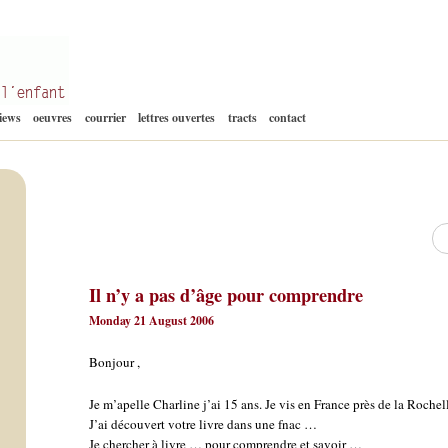
Aller
views
oeuvres
courrier
lettres ouvertes
tracts
contact
au
contenu
Re
Il n’y a pas d’âge pour comprendre
Monday 21 August 2006
Bonjour ,
Je m’apelle Charline j’ai 15 ans. Je vis en France près de la Rochel
J’ai découvert votre livre dans une fnac …
Je chercher à livre … pour comprendre et savoir …