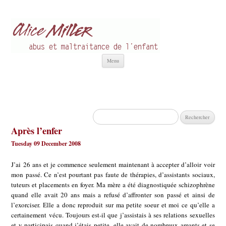
Alice Miller fr
Abus et Maltraitance de l'Enfant
Aller
Menu
au
contenu
Rechercher :
Après l’enfer
Tuesday 09 December 2008
J’ai 26 ans et je commence seulement maintenant à accepter d’alloir voir
mon passé. Ce n’est pourtant pas faute de thérapies, d’assistants sociaux,
tuteurs et placements en foyer. Ma mère a été diagnostiquée schizophrène
quand elle avait 20 ans mais a refusé d’affronter son passé et ainsi de
l’exorciser. Elle a donc reproduit sur ma petite soeur et moi ce qu’elle a
certainement vécu. Toujours est-il que j’assistais à ses relations sexuelles
et y participais quand j’étais petite, elle avait de nombreux amants et se