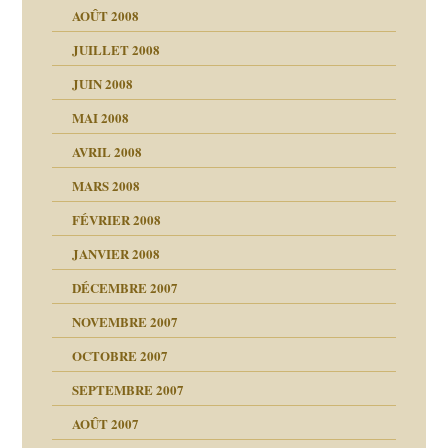
AOÛT 2008
a page
JUILLET 2008
as
culpabilité
JUIN 2008
 la rage
MAI 2008
AVRIL 2008
bilité
MARS 2008
t comprendre
e Miller
 fait
é
FÉVRIER 2008
ptômes
JANVIER 2008
ées entières ?
 simples
ns aujourd’hui
 de moi
DÉCEMBRE 2007
é
!!
NOVEMBRE 2007
s 20 ans
repères
ver….et printemps
ups
d Welzer
 lui est arrivé
OCTOBRE 2007
AITS
leçons
ccroche à lui
ion
SEPTEMBRE 2007
enfants
(Suite)
AOÛT 2007
ents