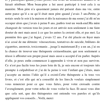
faisait rétribuer. Mon beau-père a lui aussi participé à tout cela à sa
manière. Mon père n’a quasiment jamais été présent dans ma vie, entre
autre parce qu’il a su qu’il était mon père quand j’avais 3 ans.Petite, je
restais seule le soir à la maison et dès la naissance de ma soeur j’ai dû m’en
occuper alors que j’avais à peine 8 ans, parfois tout un week-end.Ma mère
changeait de version tous les jours et est arrivée non seulement à me faire
douter de moi mais aussi à ce que les autres la croient elle, et pas moi. La
première fois que j’ai fugué, j’avais 12 ans. J’ai été placée en foyer mais
n’ai cessé de me détruire: vénosections, tentatives de suicide, brûlures de
cigarettes, anorexie, toxicomanie…jusqu’à maintenant.Il y a un an, j’ai eu
la chance de trouver une thérapeute extraordinaire, qui non seulement a
réussi à affronter son propre passé mais aussi a accepté d’en parler. Auprès
d’elle, je peux enfin commencer à apprendre à vivre et non pas survivre.
Ce n’est pas facile tous les jours loin de là, je suis encore et toujours très
prompte à culpabiliser et j’ai de la peine à voir l’enfant que j’étais, mais
j’accepte au moins l’idée qu’il a existé.Cette thérapeute a lu tous vos
livres, et c’est elle qui m’a conseillé de les lires.Je voulais simplement
vous remercier pour ce que vous faites, pour votre croisade contre
l’aveuglement, pour votre refus de vous voiler la face. Et aussi vous dire
que cela sert, que des thérapeutes ont entendu vos paroles et qu’ils
appliquent vos conseils…Voilà, merci