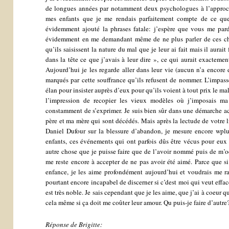
de longues années par notamment deux psychologues à l’approch
mes enfants que je me rendais parfaitement compte de ce que j
évidemment ajouté la phrases fatale: j’espère que vous me pardo
évidemment en me demandant même de ne plus parler de ces chos
qu’ils saisissent la nature du mal que je leur ai fait mais il aurait 
dans la tête ce que j’avais à leur dire », ce qui aurait exacteme
Aujourd’hui je les regarde aller dans leur vie (aucun n’a encore d
marqués par cette souffrance qu’ils refusent de nommer. L’impasse
élan pour insister auprès d’eux pour qu’ils voient à tout prix le ma
l’impression de recopier les vieux modèles où j’imposais m
constamment de s’exprimer. Je suis bien sûr dans une démarche a
père et ma mère qui sont décédés. Mais après la lectude de votre 
Daniel Dufour sur la blessure d’abandon, je mesure encore wpl
enfants, ces événements qui ont parfois dûs être vécus pour eux
autre chose que je puisse faire que de l’avoir nommé puis de m’o
me reste encore à accepter de ne pas avoir été aimé. Parce que 
enfance, je les aime profondément aujourd’hui et voudrais me r
pourtant encore incapabel de discerner si c’dest moi qui veut effac
est très noble. Je sais cependant que je les aime, que j’ai à coeur qu’
cela même si ça doit me coûter leur amour. Qu puis-je faire d’autre
Réponse de Brigitte: