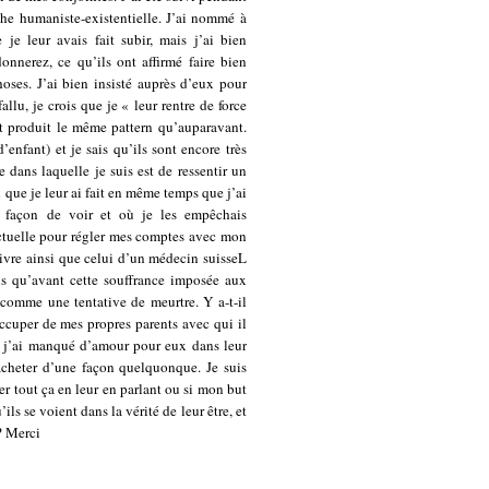
e humaniste-existentielle. J’ai nommé à
e leur avais fait subir, mais j’ai bien
nnerez, ce qu’ils ont affirmé faire bien
es. J’ai bien insisté auprès d’eux pour
fallu, je crois que je « leur rentre de force
nt produit le même pattern qu’auparavant.
’enfant) et je sais qu’ils sont encore très
 dans laquelle je suis est de ressentir un
l que je leur ai fait en même temps que j’ai
a façon de voir et où je les empêchais
ctuelle pour régler mes comptes avec mon
livre ainsi que celui d’un médecin suisseL
us qu’avant cette souffrance imposée aux
 comme une tentative de meurtre. Y a-t-il
ccuper de mes propres parents avec qui il
si j’ai manqué d’amour pour eux dans leur
acheter d’une façon quelquonque. Je suis
er tout ça en leur en parlant ou si mon but
ils se voient dans la vérité de leur être, et
? Merci