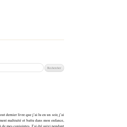
chercher :
ut dernier livre que j’ai lu en un soir, j’ai
ent maltraité et battu dans mon enfance,
 de mes conjointes. J’ai été suivi pendant