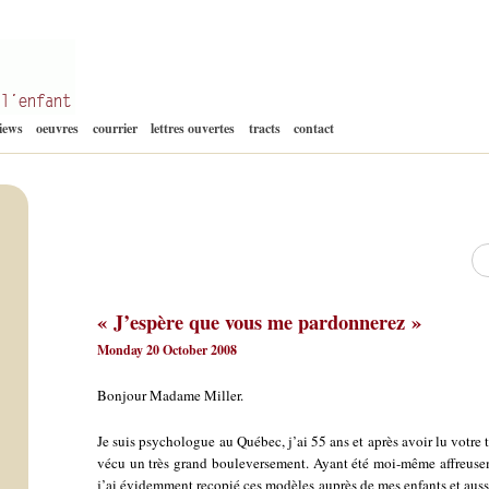
Aller
views
oeuvres
courrier
lettres ouvertes
tracts
contact
au
contenu
Re
« J’espère que vous me pardonnerez »
Monday 20 October 2008
Bonjour Madame Miller.
Je suis psychologue au Québec, j’ai 55 ans et après avoir lu votre to
vécu un très grand bouleversement. Ayant été moi-même affreusem
j’ai évidemment recopié ces modèles auprès de mes enfants et aussi