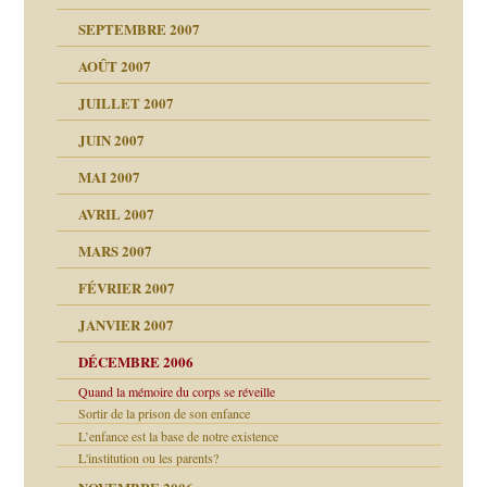
ccroche à lui
ion
SEPTEMBRE 2007
enfants
(Suite)
AOÛT 2007
ents
agnon
JUILLET 2007
ent
JUIN 2007
les thérapeutiques
ténèbres
MAI 2007
AVRIL 2007
ubi
MARS 2007
FÉVRIER 2007
ui
rien savoir
JANVIER 2007
reuses ensuite
 notre vie
DÉCEMBRE 2006
Quand la mémoire du corps se réveille
Sortir de la prison de son enfance
L’enfance est la base de notre existence
t ?
L'institution ou les parents?
es