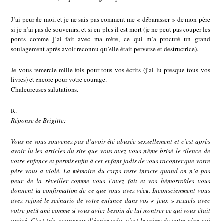
J’ai peur de moi, et je ne sais pas comment me « débarasser » de mon père
si je n’ai pas de souvenirs, et si en plus il est mort (je ne peut pas couper les
ponts comme j’ai fait avec ma mère, ce qui m’a procuré un grand
soulagement après avoir reconnu qu’elle était perverse et destructrice).
Je vous remercie mille fois pour tous vos écrits (j’ai lu presque tous vos
livres) et encore pour votre courage.
Chaleureuses salutations.
R.
Réponse de Brigitte:
Vous ne vous souvenez pas d’avoir été abusée sexuellement et c’est après
avoir lu les articles du site que vous avez vous-même brisé le silence de
votre enfance et permis enfin à cet enfant jadis de vous raconter que votre
père vous a violé. La mémoire du corps reste intacte quand on n’a pas
peur de la réveiller comme vous l’avez fait et vos hémorroïdes vous
donnent la confirmation de ce que vous avez vécu. Inconsciemment vous
avez rejoué le scénario de votre enfance dans vos « jeux » sexuels avec
votre petit ami comme si vous aviez besoin de lui montrer ce qui vous était
arrivé. C’est très courageux d’écrire cela, c’est le crime de votre père qui