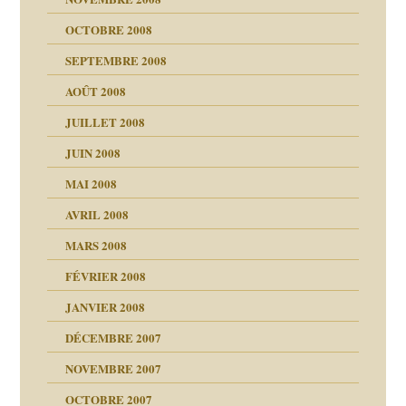
OCTOBRE 2008
s
SEPTEMBRE 2008
AOÛT 2008
a page
JUILLET 2008
as
culpabilité
JUIN 2008
 la rage
MAI 2008
AVRIL 2008
bilité
MARS 2008
t comprendre
e Miller
 fait
é
FÉVRIER 2008
ptômes
JANVIER 2008
ées entières ?
 simples
ns aujourd’hui
 de moi
DÉCEMBRE 2007
é
!!
NOVEMBRE 2007
s 20 ans
repères
ver….et printemps
ups
d Welzer
 lui est arrivé
OCTOBRE 2007
AITS
leçons