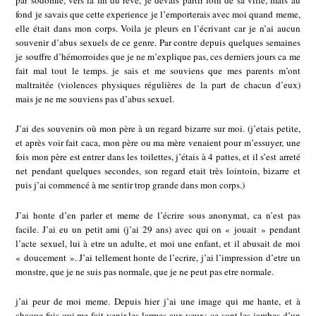
par sodomie, vers la fin du reve, je devais partir loin de sa ville, mais au
fond je savais que cette experience je l’emporterais avec moi quand meme,
elle était dans mon corps. Voila je pleurs en l’écrivant car je n’ai aucun
souvenir d’abus sexuels de ce genre. Par contre depuis quelques semaines
je souffre d’hémorroides que je ne m’explique pas, ces derniers jours ca me
fait mal tout le temps. je sais et me souviens que mes parents m’ont
maltraitée (violences physiques régulières de la part de chacun d’eux)
mais je ne me souviens pas d’abus sexuel.
J’ai des souvenirs où mon père à un regard bizarre sur moi. (j’etais petite,
et après voir fait caca, mon père ou ma mère venaient pour m’essuyer, une
fois mon père est entrer dans les toilettes, j’étais à 4 pattes, et il s’est arreté
net pendant quelques secondes, son regard etait très lointoin, bizarre et
puis j’ai commencé à me sentir trop grande dans mon corps.)
J’ai honte d’en parler et meme de l’écrire sous anonymat, ca n’est pas
facile. J’ai eu un petit ami (j’ai 29 ans) avec qui on « jouait » pendant
l’acte sexuel, lui à etre un adulte, et moi une enfant, et il abusait de moi
« doucement ». J’ai tellement honte de l’ecrire, j’ai l’impression d’etre un
monstre, que je ne suis pas normale, que je ne peut pas etre normale.
j’ai peur de moi meme. Depuis hier j’ai une image qui me hante, et à
chaque fois qui me fait venir les larmes aux yeux: ce sont les jambes d’un