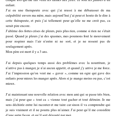
enfant.
J’ai eu une therapeute avec qui j’ai reussi à me débarasser de ma
culpabilité envers ma mère, mais aujourd’hui j’ai peur et honte de le dire à
cette thérapeute, et puis j’ai tellement peur qu’elle ne me croit pas, ca
serait pire encore.
J’altèrne des fortes crises de pleurs, puis plus rien, comme si rien ne s’était
passé. Quand je pleurs j’ai des spasmes, mes poumons font le mouvement
pour respirer mais l’air n’entre ni ne sort, et je ne ressent pas de
soulagement après.
Mon père est mort il y a 3 ans.
J’ai depuis quelques temps aussi des problèmes avec la nourriture, je
n’arrive pas à manger, je n’ai aucun appetit, et quand j’y arrive je me force.
J’ai l’impression qu’on veut me « gaver », comme un ogre qui gave des
enfants pour mieux les manger après. Alors si je mange moins ou pas, c’est
mieux.
J’ai maintenant une nouvelle relation avec mon ami qui se passe très bien,
mais j’ai peur que « tout ca » vienne tout gacher et tout détruire. Je me
sens déchirée entre lui raconter et me taire car sinon il va comprendre qui
je suis vraiment et il ne pourra plus m’aimer. J’ai peur qu’il me considère
d’une autre facon, et qu’il soit dégouté par moi.