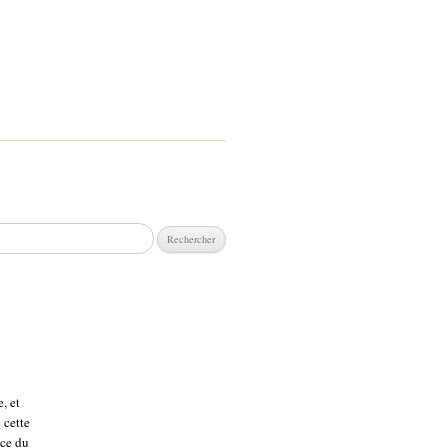
chercher :
, et
 cette
ace du