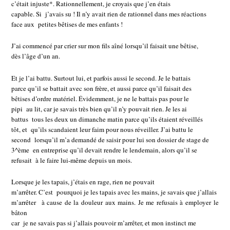
c’était injuste*. Rationnellement, je croyais que j’en étais
capable. Si j’avais su ! Il n’y avait rien de rationnel dans mes réactions
face aux petites bêtises de mes enfants !
J’ai commencé par crier sur mon fils aîné lorsqu’il faisait une bêtise,
dès l’âge d’un an.
Et je l’ai battu. Surtout lui, et parfois aussi le second. Je le battais
parce qu’il se battait avec son frère, et aussi parce qu’il faisait des
bêtises d’ordre matériel. Évidemment, je ne le battais pas pour le
pipi au lit, car je savais très bien qu’il n’y pouvait rien. Je les ai
battus tous les deux un dimanche matin parce qu’ils étaient réveillés
tôt, et qu’ils scandaient leur faim pour nous réveiller. J’ai battu le
second lorsqu’il m’a demandé de saisir pour lui son dossier de stage de
3^ème en entreprise qu’il devait rendre le lendemain, alors qu’il se
refusait à le faire lui-même depuis un mois.
Lorsque je les tapais, j’étais en rage, rien ne pouvait
m’arrêter. C’est pourquoi je les tapais avec les mains, je savais que j’allais
m’arrêter à cause de la douleur aux mains. Je me refusais à employer le
bâton
car je ne savais pas si j’allais pouvoir m’arrêter, et mon instinct me