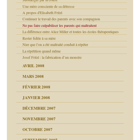
Une mère consciente de sa détresse
A propos d'Elisabeth Fritzl
Continuer le travail des parents avec son compagnon
Ne pas faire culpabiliser les parents qui maltraitent
La différence entre Alice Miller et toutes les écoles thérapeutiques
Rester fidèle à sa mère
Nier que l’on a été maltraité conduit à répéter
La répétition quand même
Josef Fritzl : la fabrication d’un monstre
AVRIL 2008
MARS 2008
FÉVRIER 2008
JANVIER 2008
 de moi
DÉCEMBRE 2007
!!
NOVEMBRE 2007
s 20 ans
repères
ver….et printemps
d Welzer
OCTOBRE 2007
AITS
leçons
ccroche à lui
SEPTEMBRE 2007