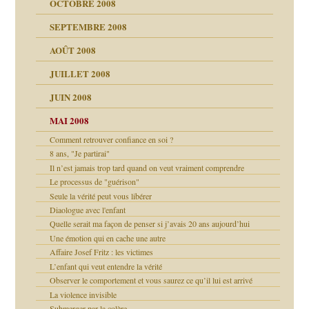
OCTOBRE 2008
s
SEPTEMBRE 2008
AOÛT 2008
a page
JUILLET 2008
as
culpabilité
JUIN 2008
 la rage
MAI 2008
Comment retrouver confiance en soi ?
8 ans, "Je partirai"
bilité
Il n’est jamais trop tard quand on veut vraiment comprendre
Le processus de "guérison"
e Miller
 fait
é
ptômes
Seule la vérité peut vous libérer
Diaologue avec l'enfant
ées entières ?
 simples
Quelle serait ma façon de penser si j’avais 20 ans aujourd’hui
Une émotion qui en cache une autre
é
Affaire Josef Fritz : les victimes
L’enfant qui veut entendre la vérité
ups
Observer le comportement et vous saurez ce qu’il lui est arrivé
La violence invisible
ion
Submerger par la colère