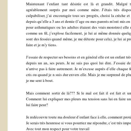
Maintenant l’enfant tant désirée est là et grandit. Malgré 
agréablement surpris par moi comme mère. J’étais très dispon
culpabiliser, j’ai encouragée tous ses progrès, choisi la crèche e
depuis qu’elle a 3 ans et demie (l’age ou mes parents m’ont mis en
pour asthmatiques ou les adultes étaient des vrais monstres) elle 
comme un fil, j’explose facilement, je lui ai même donnée quelque
sont des fessées quand même, je me déteste pour cela), je lui ai p
faire et je m’y tiens.
J’essaie de respecter ses besoins et en général elle est un enfant tr
depuis un an, ses peurs. Je ne sais pas quoi lui dire. J’essaie de
n’arrive pas à faire autrement. Je m’excuse auprès d’elle chaque f
cris ou quand je n suis dur envers elle. Mais je me surprend de plus
je me sent à bout.
Mais comment sortir de là??? Si le mal est fait il est fait et 
Comment lui expliquer mes pleurs ma tension sans lui en faire un
lui faire peur?
Je redécouvre toute ma douleur d’enfant face à elle, comment protég
Je serais très heureuse si vous pourriez me répondre, c’est très imp
Avec tout mon respect pour votre travail