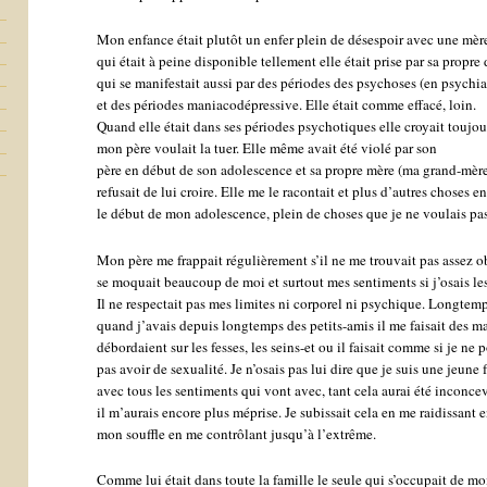
Mon enfance était plutôt un enfer plein de désespoir avec une mèr
qui était à peine disponible tellement elle était prise par sa propre
qui se manifestait aussi par des périodes des psychoses (en psychia
et des périodes maniacodépressive. Elle était comme effacé, loin.
Quand elle était dans ses périodes psychotiques elle croyait toujou
mon père voulait la tuer. Elle même avait été violé par son
père en début de son adolescence et sa propre mère (ma grand-mèr
refusait de lui croire. Elle me le racontait et plus d’autres choses e
le début de mon adolescence, plein de choses que je ne voulais pas
Mon père me frappait régulièrement s’il ne me trouvait pas assez o
se moquait beaucoup de moi et surtout mes sentiments si j’osais le
Il ne respectait pas mes limites ni corporel ni psychique. Longte
quand j’avais depuis longtemps des petits-amis il me faisait des m
débordaient sur les fesses, les seins-et ou il faisait comme si je ne 
pas avoir de sexualité. Je n’osais pas lui dire que je suis une jeun
avec tous les sentiments qui vont avec, tant cela aurai été inconce
il m’aurais encore plus méprise. Je subissait cela en me raidissant 
mon souffle en me contrôlant jusqu’à l’extrême.
Comme lui était dans toute la famille le seule qui s’occupait de mo