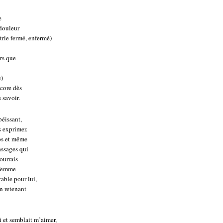
e
 douleur
trie fermé, enfermé)
rs que
e)
ncore dès
 savoir.
béissant,
s exprimer.
mps et même
assages qui
pourrais
e femme
vable pour lui,
en retenant
i et semblait m’aimer,