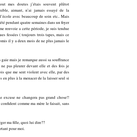
tout mes doutes j’étais souvent plûtot
ible, aimant, n’ai jamais essayé de la
t l’école avec beaucoup de soin etc.. Mais
 été pendant quatre semaines dans un foyer
me renvoie a cette période, je suis tendue
s fessées ( toujours trois tapes, mais ce
romis il y a deux mois de ne plus jamais le
ès gaie mais je remarque aussi sa souffrance
 ne pas pleurer devant elle et des fois je
ois que me sent violent avec elle, par des
 en plus à la menacer de la laisser seul si
une excuse ne changera pas grand chose!!
 confident comme ma mère le faisait, sans
er ma fille, quoi lui dire??
ortant pour moi.