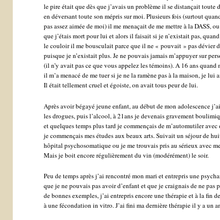
le pire était que dès que j’avais un problème il se distançait toute 
en déversant toute son mépris sur moi. Plusieurs fois (surtout quand 
pas assez aimée de moi) il me menaçait de me mettre à la DASS, ou 
que j’étais mort pour lui et alors il faisait si je n’existait pas, qua
le couloir il me bousculait parce que il ne « pouvait » pas dévier d
puisque je n’existait plus. Je ne pouvais jamais m’appuyer sur pe
(il n’y avait pas ce que vous appelez les témoins). A 16 ans quand 
il m’a menacé de me tuer si je ne la ramène pas à la maison, je lui a
Il était tellement cruel et égoiste, on avait tous peur de lui.
Après avoir bégayé jeune enfant, au début de mon adolescence j’ai 
les drogues, puis l’alcool, à 21ans je devenais gravement boulimiqu
et quelques temps plus tard je commençais de m’automutiler avec
je commençais mes études aux beaux arts. Suivait un séjour de hui
hôpital psychosomatique ou je me trouvais pris au sérieux avec me
Mais je boit encore régulièrement du vin (modérément) le soir.
Peu de temps après j’ai rencontré mon mari et entrepris une psych
que je ne pouvais pas avoir d’enfant et que je craignais de ne pas
de bonnes exemples, j’ai entrepris encore une thérapie et à la fin de 
à une fécondation in vitro. J’ai fini ma dernière thérapie il y a un 