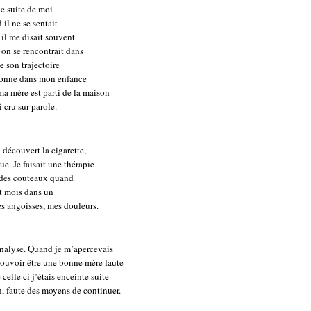
de suite de moi
il ne se sentait
il me disait souvent
nd on se rencontrait dans
e son trajectoire
rsonne dans mon enfance
ma mère est parti de la maison
i cru sur parole.
découvert la cigarette,
e. Je faisait une thérapie
 des couteaux quand
t mois dans un
s angoisses, mes douleurs.
analyse. Quand je m’apercevais
 pouvoir être une bonne mère faute
celle ci j’étais enceinte suite
an, faute des moyens de continuer.