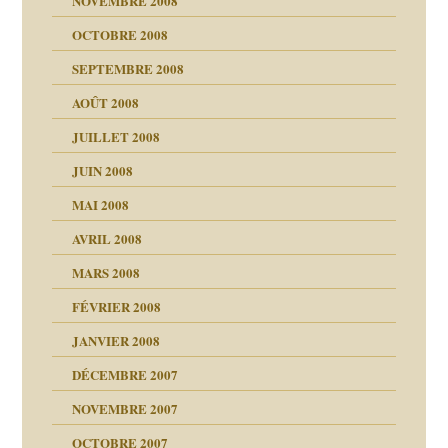
NOVEMBRE 2008
OCTOBRE 2008
s
SEPTEMBRE 2008
AOÛT 2008
a page
JUILLET 2008
as
culpabilité
JUIN 2008
 la rage
MAI 2008
AVRIL 2008
bilité
MARS 2008
t comprendre
e Miller
 fait
é
FÉVRIER 2008
ptômes
JANVIER 2008
ées entières ?
 simples
ns aujourd’hui
 de moi
DÉCEMBRE 2007
é
!!
NOVEMBRE 2007
s 20 ans
repères
ver….et printemps
ups
d Welzer
 lui est arrivé
OCTOBRE 2007
AITS
leçons