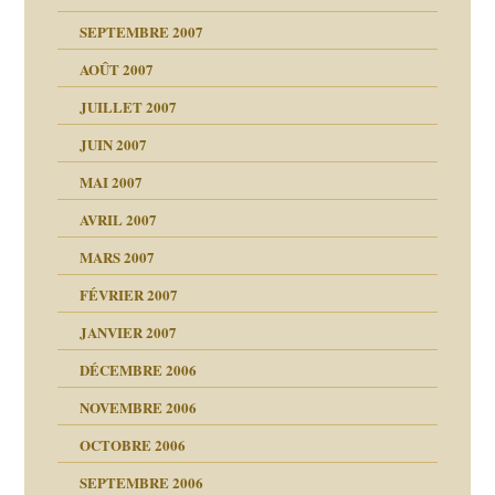
ccroche à lui
ion
SEPTEMBRE 2007
enfants
(Suite)
AOÛT 2007
ents
agnon
JUILLET 2007
ent
JUIN 2007
les thérapeutiques
ténèbres
MAI 2007
AVRIL 2007
ubi
MARS 2007
FÉVRIER 2007
ui
rien savoir
JANVIER 2007
reuses ensuite
 notre vie
DÉCEMBRE 2006
NOVEMBRE 2006
OCTOBRE 2006
t ?
SEPTEMBRE 2006
es