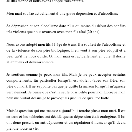
Je suis mariée et nous avons adopté trois enfants.
Mon mari souffre actuellement d’une grave dépression et d’alcoolisme.
Sa dépression et son alcoolisme date plus ou moins du début des conflits
très violents que nous avons eu avec mon fils aîné (20 ans).
Nous avons adopté mon fils à l’àge de 6 ans. Il a souffert de l’alcoolisme et
de la violence de son père biologique. Il en veut à son père adoptif et a
peur qu’il ne nous quitte. Or, mon mari est actuellement en cure. Il désire
aller mieux et devenir sombre.
Je soutiens comme je peux mon fils. Mais je ne peux accepter certains
comportements. En particulier lorsqu’il est violent (avec son frère, son
père ou moi). Il ne supporte pas que je quitte la maison lorsqu’il m’agresse
verbalement. Je pense que c’est la seule possibilité pour moi. Lorsque mon
père me hurlait dessus, je le provoquais jusqu’à ce qu’il me batte.
Mais la question qui me tracasse aujourd’hui touche plus à mon mari. Il est
en cure et les médecins ont décidé que sa dépression était endogène. Il lui
ont donc prescrit un antidépresseur et un régulateur d’humeur qu’il devra
prendre toute sa vie.