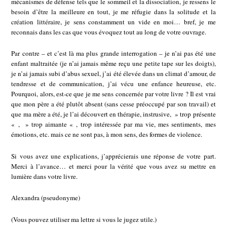
mécanismes de défense tels que le sommeil et la dissociation, je ressens le
besoin d’être la meilleure en tout, je me réfugie dans la solitude et la
création littéraire, je sens constamment un vide en moi… bref, je me
reconnais dans les cas que vous évoquez tout au long de votre ouvrage.
Par contre – et c’est là ma plus grande interrogation – je n’ai pas été une
enfant maltraitée (je n’ai jamais même reçu une petite tape sur les doigts),
je n’ai jamais subi d’abus sexuel, j’ai été élevée dans un climat d’amour, de
tendresse et de communication, j’ai vécu une enfance heureuse, etc.
Pourquoi, alors, est-ce que je me sens concernée par votre livre ? Il est vrai
que mon père a été plutôt absent (sans cesse préoccupé par son travail) et
que ma mère a été, je l’ai découvert en thérapie, instrusive, » trop présente
« , » trop aimante « , trop intéressée par ma vie, mes sentiments, mes
émotions, etc. mais ce ne sont pas, à mon sens, des formes de violence.
Si vous avez une explications, j’apprécierais une réponse de votre part.
Merci à l’avance… et merci pour la vérité que vous avez su mettre en
lumière dans votre livre.
Alexandra (pseudonyme)
(Vous pouvez utiliser ma lettre si vous le jugez utile.)