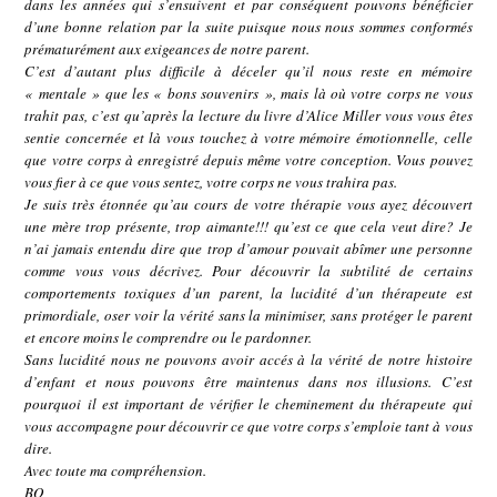
dans les années qui s’ensuivent et par conséquent pouvons bénéficier
d’une bonne relation par la suite puisque nous nous sommes conformés
prématurément aux exigeances de notre parent.
C’est d’autant plus difficile à déceler qu’il nous reste en mémoire
« mentale » que les « bons souvenirs », mais là où votre corps ne vous
trahit pas, c’est qu’après la lecture du livre d’Alice Miller vous vous êtes
sentie concernée et là vous touchez à votre mémoire émotionnelle, celle
que votre corps à enregistré depuis même votre conception. Vous pouvez
vous fier à ce que vous sentez, votre corps ne vous trahira pas.
Je suis très étonnée qu’au cours de votre thérapie vous ayez découvert
une mère trop présente, trop aimante!!! qu’est ce que cela veut dire? Je
n’ai jamais entendu dire que trop d’amour pouvait abîmer une personne
comme vous vous décrivez. Pour découvrir la subtilité de certains
comportements toxiques d’un parent, la lucidité d’un thérapeute est
primordiale, oser voir la vérité sans la minimiser, sans protéger le parent
et encore moins le comprendre ou le pardonner.
Sans lucidité nous ne pouvons avoir accés à la vérité de notre histoire
d’enfant et nous pouvons être maintenus dans nos illusions. C’est
pourquoi il est important de vérifier le cheminement du thérapeute qui
vous accompagne pour découvrir ce que votre corps s’emploie tant à vous
dire.
Avec toute ma compréhension.
BO