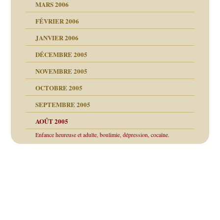
MARS 2006
FÉVRIER 2006
JANVIER 2006
DÉCEMBRE 2005
NOVEMBRE 2005
OCTOBRE 2005
SEPTEMBRE 2005
AOÛT 2005
ce
Enfance heureuse et adulte, boulimie, dépression, cocaïne.
Navigation
é la SEP
des