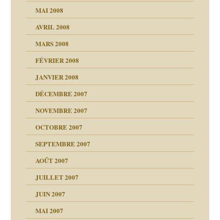
 la rage
MAI 2008
AVRIL 2008
bilité
MARS 2008
t comprendre
e Miller
 fait
é
FÉVRIER 2008
ptômes
JANVIER 2008
ées entières ?
 simples
ns aujourd’hui
 de moi
DÉCEMBRE 2007
é
!!
NOVEMBRE 2007
s 20 ans
repères
ver….et printemps
ups
d Welzer
 lui est arrivé
OCTOBRE 2007
AITS
leçons
ccroche à lui
ion
SEPTEMBRE 2007
enfants
(Suite)
AOÛT 2007
ents
agnon
JUILLET 2007
ent
JUIN 2007
les thérapeutiques
ténèbres
MAI 2007