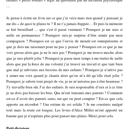
enfants « petits soldats » régis au quotidien par un dictateur psychotique
…
Je pense à écrire un livre sur ce que j’ai vécu mais rien quand y pensant je
me dis « de quoi te plains tu ? Il ne t’a jamais frappée… Et puis la mémoire
se fait brouillard … que s’est il passé vraiment ? Pourquoi je me sens si
nulle en permanence ? Pourquoi suis-je surprise d’être aimée par mon
compagnon ? Pourquoi est ce que l’envie de mourir est omniprésente et
que je dois me raisonner pour ne pas y penser ? Pourquoi est ce que je me
vois grosse alors que je ne le suis pas ? Pourquoi je me trouve moche alors
que je suis plutôt jolie ? Pourquoi je passe mon temps à me traiter de nulle
alors que par la force de ma volonté j’ai trouvé un travail et que tant bien
que mal je subviens aux besoins de mes enfants ? Pourquoi je n’arrive pas
à aimer ma voix quand je chante alors qu’on m’a dit qu’elle était jolie ?
Pourquoi je sabote tout projet de vie, je ne m’autorise pas à être heureuse ?
J’y travaille bien sûr. J’ai des enfants. Je suis responsable d’eux et à ce titre
je ne dois pas baisser les bras. Que m’ont transmis mes parents ? Comment
est-ce d’avoir des parents sains, sur qui on peut compter ? Est-ce que cela
apporte un réconfort ? Une estime de soi solide ? Je me construis malgré
tout mais la route est longue. Les livres d’Alice Miller m’ont apporté un
baume que je n’espérais plus pour panser mes plaies. Merci pour cela.
Petit dictateur