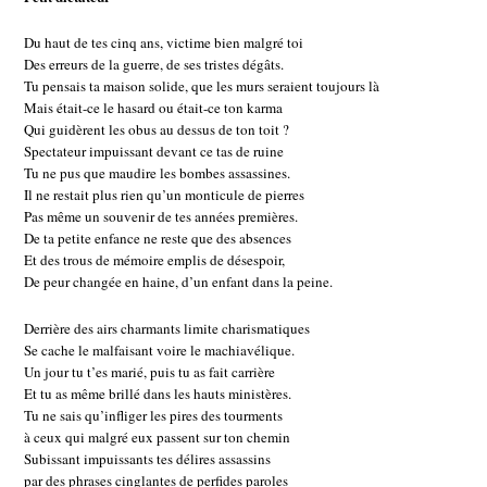
Du haut de tes cinq ans, victime bien malgré toi
Des erreurs de la guerre, de ses tristes dégâts.
Tu pensais ta maison solide, que les murs seraient toujours là
Mais était-ce le hasard ou était-ce ton karma
Qui guidèrent les obus au dessus de ton toit ?
Spectateur impuissant devant ce tas de ruine
Tu ne pus que maudire les bombes assassines.
Il ne restait plus rien qu’un monticule de pierres
Pas même un souvenir de tes années premières.
De ta petite enfance ne reste que des absences
Et des trous de mémoire emplis de désespoir,
De peur changée en haine, d’un enfant dans la peine.
Derrière des airs charmants limite charismatiques
Se cache le malfaisant voire le machiavélique.
Un jour tu t’es marié, puis tu as fait carrière
Et tu as même brillé dans les hauts ministères.
Tu ne sais qu’infliger les pires des tourments
à ceux qui malgré eux passent sur ton chemin
Subissant impuissants tes délires assassins
par des phrases cinglantes de perfides paroles