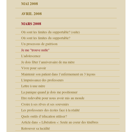
 la rage
MAI 2008
AVRIL 2008
bilité
MARS 2008
t comprendre
e Miller
Où sont les limites du supportable? (suite)
 fait
é
ptômes
Où sont les limites du supportable?
Un processus de guérison
ées entières ?
 simples
ns aujourd’hui
Je me "trouve nulle"
 de moi
L'adolescence
é
Je dois fêter l’anniversaire de ma mère
repères
Vivre pour savoir
ups
 lui est arrivé
Maintenir son patient dans l’enfermement en 3 leçons
L'impuissance des professeurs
ion
Lettre à une mère
(Suite)
La panique quand je dois me positionner
Etre redevable pour nous avoir mis au monde
agnon
Croire à ses rêves et ses souvenirs
ent
Les professeurs des écoles face à la réalité
les thérapeutiques
Quels outils d’éducation utiliser?
Article dans « Libération »: Seule au coeur des ténèbres
Retrouver sa lucidité