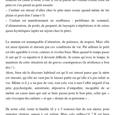
père) et s’en prend au petit ensuite
– l’enfant est stressé d’aller chez le père mais essaie quand même de lui
plaire et peut-être l’aime-t’il
– l’enfant est manifestement en souffrance : problèmes de sommeil,
d’alimentation, de poids, de propreté, de laryngite à répétitions et de crises
quasi-hystériques (après un séjour chez le père).
La maman est remarquable d’attention, de patience, de respect. Mais elle
est aussi épuisée et stressée par ces conditions de vie. Par ailleurs le petit
est très agréable à vivre, curieux et évolue bien. Mais quand le temps passe
il sait qu’il va repartir et il devient difficile. Je crains qu’avec le temps, le
maintien de cette situation ait de graves conséquences (la résilience a bon
dos ! ) .
Alors, bien sûr le discours habituel est qu’il est stressé parce que la mère
est stressée, qu’elle ne veut pas le laisser partir ou qu’elle n’a pas refait sa
vie. Même si il y a un peu de vrai, tout cela vise à nier l’effet négatif d’un
père psychorigide, autoritaire, dépourvu d’empathie, incapable de se
mettre en cause mais qui sait se faire passer pour le bon père, celui qui «
sait s’occuper des enfants » et qui « donne de sa personne » .
De notre côté, toute la famille (il y a 3 tontons) fait de son mieux pour
apporter chaleur, amour à cet enfant. Mais cela suffira-t’il ? Il est bien