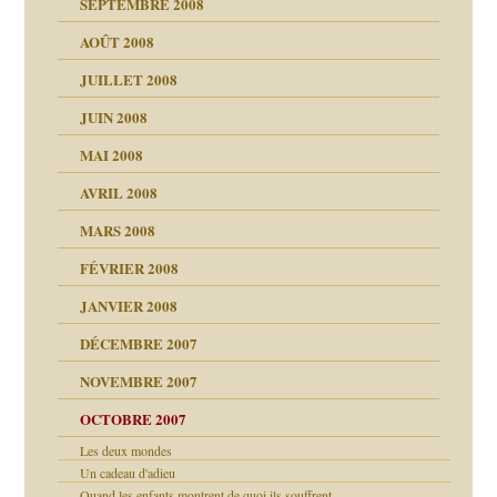
SEPTEMBRE 2008
AOÛT 2008
a page
JUILLET 2008
as
culpabilité
JUIN 2008
 la rage
MAI 2008
AVRIL 2008
bilité
MARS 2008
t comprendre
e Miller
 fait
é
FÉVRIER 2008
ptômes
JANVIER 2008
ées entières ?
 simples
ns aujourd’hui
 de moi
DÉCEMBRE 2007
é
!!
NOVEMBRE 2007
s 20 ans
repères
ver….et printemps
ups
d Welzer
 lui est arrivé
OCTOBRE 2007
AITS
leçons
ccroche à lui
ion
Les deux mondes
enfants
Un cadeau d'adieu
(Suite)
Quand les enfants montrent de quoi ils souffrent