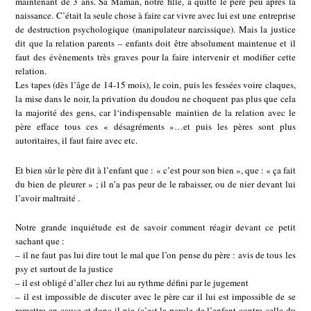
maintenant de 3 ans. Sa Maman, notre fille, a quitté le père peu après la
naissance. C’était la seule chose à faire car vivre avec lui est une entreprise
de destruction psychologique (manipulateur narcissique). Mais la justice
dit que la relation parents – enfants doit être absolument maintenue et il
faut des évènements très graves pour la faire intervenir et modifier cette
relation.
Les tapes (dès l’âge de 14-15 mois), le coin, puis les fessées voire claques,
la mise dans le noir, la privation du doudou ne choquent pas plus que cela
la majorité des gens, car l‘indispensable maintien de la relation avec le
père efface tous ces « désagréments »…et puis les pères sont plus
autoritaires, il faut faire avec etc.
Et bien sûr le père dit à l’enfant que : « c’est pour son bien », que : « ça fait
du bien de pleurer » ; il n’a pas peur de le rabaisser, ou de nier devant lui
l’avoir maltraité .
Notre grande inquiétude est de savoir comment réagir devant ce petit
sachant que :
– il ne faut pas lui dire tout le mal que l’on pense du père : avis de tous les
psy et surtout de la justice
– il est obligé d’aller chez lui au rythme défini par le jugement
– il est impossible de discuter avec le père car il lui est impossible de se
remettre en cause et donc il nie (c’est la parole de l’enfant contre celle du