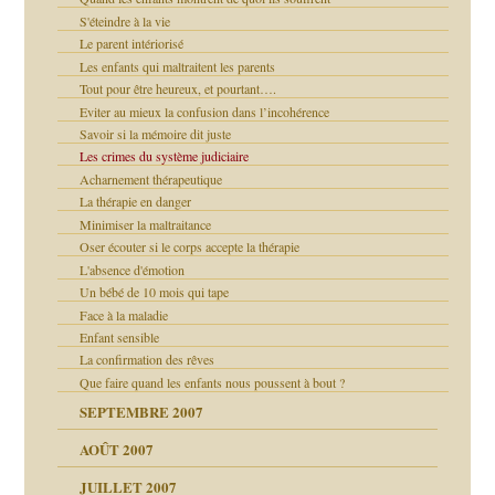
ents
S'éteindre à la vie
agnon
Le parent intériorisé
ent
Les enfants qui maltraitent les parents
les thérapeutiques
Tout pour être heureux, et pourtant….
ténèbres
Eviter au mieux la confusion dans l’incohérence
Savoir si la mémoire dit juste
Les crimes du système judiciaire
ubi
Acharnement thérapeutique
La thérapie en danger
Minimiser la maltraitance
ui
rien savoir
Oser écouter si le corps accepte la thérapie
L'absence d'émotion
 notre vie
Un bébé de 10 mois qui tape
Face à la maladie
Enfant sensible
La confirmation des rêves
Que faire quand les enfants nous poussent à bout ?
SEPTEMBRE 2007
AOÛT 2007
JUILLET 2007