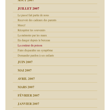
ents
agnon
JUILLET 2007
ent
Le passé fait partie de nous
les thérapeutiques
Recevoir des cadeaux des parents
ténèbres
Merci!
Récupérer les souvenirs
La mémoire par les maux
ubi
En danger depuis le berceau
La couleur du poison
Faire disparaître un symptôme
ui
rien savoir
Demander pardon à ses enfants
JUIN 2007
 notre vie
MAI 2007
AVRIL 2007
t ?
MARS 2007
FÉVRIER 2007
JANVIER 2007
reuses ensuite