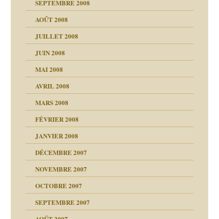
SEPTEMBRE 2008
AOÛT 2008
a page
JUILLET 2008
as
culpabilité
JUIN 2008
 la rage
MAI 2008
AVRIL 2008
bilité
MARS 2008
t comprendre
e Miller
 fait
é
FÉVRIER 2008
ptômes
JANVIER 2008
ées entières ?
 simples
ns aujourd’hui
 de moi
DÉCEMBRE 2007
é
!!
NOVEMBRE 2007
s 20 ans
repères
ver….et printemps
ups
d Welzer
 lui est arrivé
OCTOBRE 2007
AITS
leçons
ccroche à lui
ion
SEPTEMBRE 2007
enfants
(Suite)
AOÛT 2007