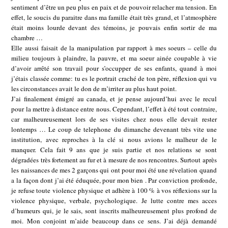
sentiment d’être un peu plus en paix et de pouvoir relacher ma tension. En
effet, le soucis du paraitre dans ma famille était très grand, et l’atmosphère
était moins lourde devant des témoins, je pouvais enfin sortir de ma
chambre …
Elle aussi faisait de la manipulation par rapport à mes soeurs – celle du
milieu toujours à plaindre, la pauvre, et ma soeur ainée coupable à vie
d’avoir arrêté son travail pour s’occupper de ses enfants, quand à moi
j’étais classée comme: tu es le portrait craché de ton père, réflexion qui vu
les circonstances avait le don de m’irriter au plus haut point.
J’ai finalement émigré au canada, et je pense aujourd’hui avec le recul
pour la mettre à distance entre nous. Cependant, l’effet à été tout contraire,
car malheureusement lors de ses visites chez nous elle devait rester
lontemps … Le coup de telephone du dimanche devenant très vite une
institution, avec reproches à la clé si nous avions le malheur de le
manquer. Cela fait 9 ans que je suis partie et nos relations se sont
dégradées très fortement au fur et à mesure de nos rencontres. Surtout après
les naissances de mes 2 garçons qui ont pour moi été une révelation quand
a la façon dont j’ai été éduquée, pour mon bien . Par conviction profonde,
je refuse toute violence physique et adhère à 100 % à vos réflexions sur la
violence physique, verbale, psychologique. Je lutte contre mes acces
d’humeurs qui, je le sais, sont inscrits malheureusement plus profond de
moi. Mon conjoint m’aide beaucoup dans ce sens. J’ai déjà demandé