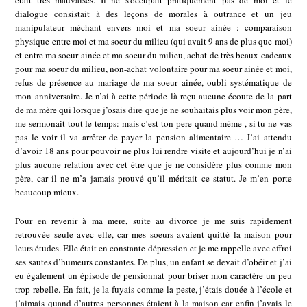
était très mauvaises. Il ne s’occupait pratiquement pas de moi et le
dialogue consistait à des leçons de morales à outrance et un jeu
manipulateur méchant envers moi et ma soeur ainée : comparaison
physique entre moi et ma soeur du milieu (qui avait 9 ans de plus que moi)
et entre ma soeur ainée et ma soeur du milieu, achat de très beaux cadeaux
pour ma soeur du milieu, non-achat volontaire pour ma soeur ainée et moi,
refus de présence au mariage de ma soeur ainée, oubli systématique de
mon anniversaire. Je n’ai à cette période là reçu aucune écoute de la part
de ma mère qui lorsque j’osais dire que je ne souhaitais plus voir mon père,
me sermonait tout le temps: mais c’est ton pere quand même , si tu ne vas
pas le voir il va arrêter de payer la pension alimentaire … J’ai attendu
d’avoir 18 ans pour pouvoir ne plus lui rendre visite et aujourd’hui je n’ai
plus aucune relation avec cet être que je ne considère plus comme mon
père, car il ne m’a jamais prouvé qu’il méritait ce statut. Je m’en porte
beaucoup mieux.
Pour en revenir à ma mere, suite au divorce je me suis rapidement
retrouvée seule avec elle, car mes soeurs avaient quitté la maison pour
leurs études. Elle était en constante dépression et je me rappelle avec effroi
ses sautes d’humeurs constantes. De plus, un enfant se devait d’obéir et j’ai
eu également un épisode de pensionnat pour briser mon caractère un peu
trop rebelle. En fait, je la fuyais comme la peste, j’étais douée à l’école et
j’aimais quand d’autres personnes étaient à la maison car enfin j’avais le