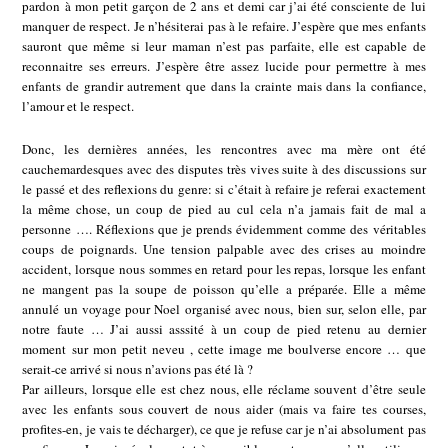
pardon à mon petit garçon de 2 ans et demi car j’ai été consciente de lui
manquer de respect. Je n’hésiterai pas à le refaire. J’espère que mes enfants
sauront que même si leur maman n’est pas parfaite, elle est capable de
reconnaitre ses erreurs. J’espère être assez lucide pour permettre à mes
enfants de grandir autrement que dans la crainte mais dans la confiance,
l’amour et le respect.
Donc, les dernières années, les rencontres avec ma mère ont été
cauchemardesques avec des disputes très vives suite à des discussions sur
le passé et des reflexions du genre: si c’était à refaire je referai exactement
la même chose, un coup de pied au cul cela n’a jamais fait de mal a
personne …. Réflexions que je prends évidemment comme des véritables
coups de poignards. Une tension palpable avec des crises au moindre
accident, lorsque nous sommes en retard pour les repas, lorsque les enfant
ne mangent pas la soupe de poisson qu’elle a préparée. Elle a même
annulé un voyage pour Noel organisé avec nous, bien sur, selon elle, par
notre faute … J’ai aussi asssité à un coup de pied retenu au dernier
moment sur mon petit neveu , cette image me boulverse encore … que
serait-ce arrivé si nous n’avions pas été là ?
Par ailleurs, lorsque elle est chez nous, elle réclame souvent d’être seule
avec les enfants sous couvert de nous aider (mais va faire tes courses,
profites-en, je vais te décharger), ce que je refuse car je n’ai absolument pas