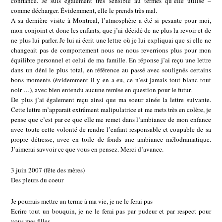
confiance. Je suis également très sensible au termes qu’elle utilise –
comme décharger. Évidemment, elle le prends très mal.
A sa dernière visite à Montreal, l’atmosphère a été si pesante pour moi,
mon conjoint et donc les enfants, que j’ai décidé de ne plus la revoir et de
ne plus lui parler. Je lui ai écrit une lettre où je lui expliquai que si elle ne
changeait pas de comportement nous ne nous reverrions plus pour mon
équilibre personnel et celui de ma famille. En réponse j’ai reçu une lettre
dans un déni le plus total, en référence au passé avec soulignés certains
bons moments (évidemment il y en a eu, ce n’est jamais tout blanc tout
noir …), avec bien entendu aucune remise en question pour le futur.
De plus j’ai également reçu ainsi que ma soeur ainée la lettre suivante.
Cette lettre m’apparait extrêment malipulatrice et me mets très en colère, je
pense que c’est par ce que elle me remet dans l’ambiance de mon enfance
avec toute cette volonté de rendre l’enfant responsable et coupable de sa
propre détresse, avec en toile de fonds une ambiance mélodramatique.
J’aimerai savvoir ce que vous en pensez. Merci d’avance.
3 juin 2007 (fête des mères)
Des pleurs du coeur
Je pourrais mettre un terme à ma vie, je ne le ferai pas
Ecrire tout un bouquin, je ne le ferai pas par pudeur et par respect pour
vous mes filles