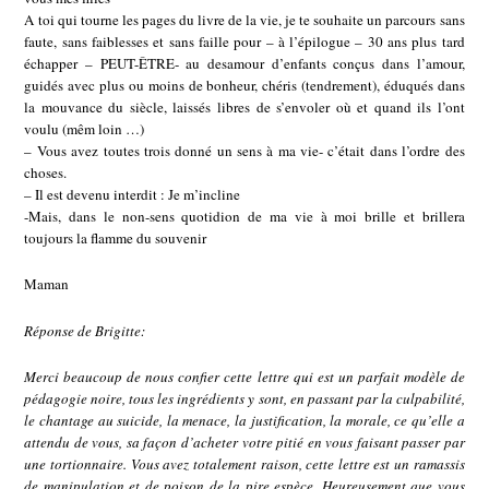
A toi qui tourne les pages du livre de la vie, je te souhaite un parcours sans
faute, sans faiblesses et sans faille pour – à l’épilogue – 30 ans plus tard
échapper – PEUT-ÊTRE- au desamour d’enfants conçus dans l’amour,
guidés avec plus ou moins de bonheur, chéris (tendrement), éduqués dans
la mouvance du siècle, laissés libres de s’envoler où et quand ils l’ont
voulu (mêm loin …)
– Vous avez toutes trois donné un sens à ma vie- c’était dans l’ordre des
choses.
– Il est devenu interdit : Je m’incline
-Mais, dans le non-sens quotidion de ma vie à moi brille et brillera
toujours la flamme du souvenir
Maman
Réponse de Brigitte:
Merci beaucoup de nous confier cette lettre qui est un parfait modèle de
pédagogie noire, tous les ingrédients y sont, en passant par la culpabilité,
le chantage au suicide, la menace, la justification, la morale, ce qu’elle a
attendu de vous, sa façon d’acheter votre pitié en vous faisant passer par
une tortionnaire. Vous avez totalement raison, cette lettre est un ramassis
de manipulation et de poison de la pire espèce. Heureusement que vous