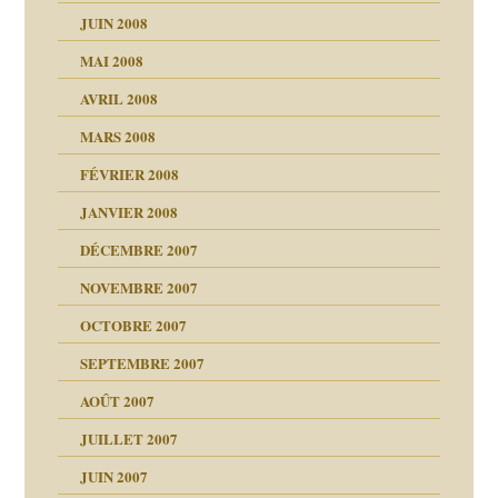
as
culpabilité
JUIN 2008
 la rage
MAI 2008
AVRIL 2008
bilité
MARS 2008
t comprendre
e Miller
 fait
é
FÉVRIER 2008
ptômes
JANVIER 2008
ées entières ?
 simples
ns aujourd’hui
 de moi
DÉCEMBRE 2007
é
!!
NOVEMBRE 2007
s 20 ans
repères
ver….et printemps
ups
d Welzer
 lui est arrivé
OCTOBRE 2007
AITS
leçons
ccroche à lui
ion
SEPTEMBRE 2007
enfants
(Suite)
AOÛT 2007
ents
agnon
JUILLET 2007
ent
JUIN 2007
les thérapeutiques