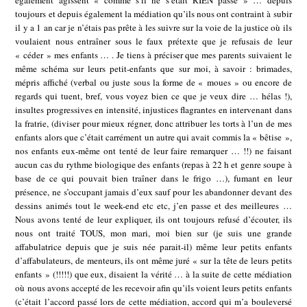
également agissent « comme s’il ne s’était RIEN passé » … depuis
toujours et depuis également la médiation qu’ils nous ont contraint à subir
il y a 1 an car je n’étais pas prête à les suivre sur la voie de la justice où ils
voulaient nous entraîner sous le faux prétexte que je refusais de leur
« céder » mes enfants … . Je tiens à préciser que mes parents suivaient le
même schéma sur leurs petit-enfants que sur moi, à savoir : brimades,
mépris affiché (verbal ou juste sous la forme de « moues » ou encore de
regards qui tuent, bref, vous voyez bien ce que je veux dire … hélas !),
insultes progressives en intensité, injustices flagrantes en intervenant dans
la fratrie, (diviser pour mieux régner, donc attribuer les torts à l’un de mes
enfants alors que c’était carrément un autre qui avait commis la « bêtise »,
nos enfants eux-même ont tenté de leur faire remarquer … !!) ne faisant
aucun cas du rythme biologique des enfants (repas à 22 h et genre soupe à
base de ce qui pouvait bien traîner dans le frigo …), fumant en leur
présence, ne s’occupant jamais d’eux sauf pour les abandonner devant des
dessins animés tout le week-end etc etc, j’en passe et des meilleures …
Nous avons tenté de leur expliquer, ils ont toujours refusé d’écouter, ils
nous ont traité TOUS, mon mari, moi bien sur (je suis une grande
affabulatrice depuis que je suis née parait-il) même leur petits enfants
d’affabulateurs, de menteurs, ils ont même juré « sur la tête de leurs petits
enfants » (!!!!!) que eux, disaient la vérité … à la suite de cette médiation
où nous avons accepté de les recevoir afin qu’ils voient leurs petits enfants
(c’était l’accord passé lors de cette médiation, accord qui m’a bouleversé