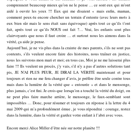
comprennent beaucoup mieux qu’on ne le pense … ce sont eux qui m’ont
aidé à ouvrir les yeux !!! Eux qui me disaient « mais enfin, maman,
comment peux-tu encore chercher un terrain d’entente (avec leurs mots à
eux bien sûr mais le sens était sans équivoque) après tout ce qu’ils t’ont
fait, après tout ce qu’ils NOUS ont fait ?… Vrai, les enfants sont plus
clairvoyants que nous il faut croire … et surtout nous les aimons dans la
vérité, ça aide je pense.
Aujourd’hui, je ne vis plus dans la crainte de mes parents, s’ils ne sont pas
contents, s’ils veulent encore faire des histoires, nous traîner en justice,
nous les suivrons mon mari et moi; en tous cas, Moi je ne me laisserai plus
faire !!! Ils veulent un procès, j’y vais, s’il n’y a pas d’autres solutions tant
pis, JE N’AI PLUS PEUR, JE DIRAI LA VÉRITÉ maintenant et pour
toujours et rien ne me fera changer d’avis, je préfère être seule contre tous
mais dans la lumière de la vérité que « entourée » et dans le mensonge,
plus jamais, c’est fini. Je crois que lorsqu’on a touché la vérité du doigt, on
ne peut plus faire marche arrière, le mensonge, le faux-semblant sont
impossibles … Donc, pour résumer et toujours en réponse à la lettre du 4
mai 2009 qui m’a profondément émue , je vous répondrai : courage, restez
dans la lumière, dans la vérité et gardez votre enfant à l’abri avec vous.
Encore merci Alice Miller d’être née sur notre planète !!!