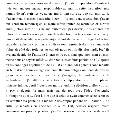
comme vous pouvez vous en doutez car j’avais l’impression d’avoir été
niée en tant que maman responsable) au moins, cette médiation aura
permis de m’ouvrir les yeux en grand, tant sur eux que sur moi … je
n’avais rien, plus rien à attendre d’eux ….ils sont venus; cette fois, j’avais
fait venir un témoin (j’en ai marre d’être traitée de menteuse et surtout
ainsi, j’étais sûre qu’ils ne me hurleraient pas dessus), nos enfants ont
refusé de venir les voir à part pour leur dire bonjour (et encore parce que je
leur avait demandé, je regrette aujourd’hui de les avoir obligé à effectuer
cette démarche de « politesse »), ils se sont regroupés dans la chambre de
l’aîné (à côté des toilettes au cas où nous ont-ils dit plus tard), bref ils
avaient décidé de l’attitude à tenir entre eux, sans que mon mari et moi-
même nous en soyons mêlés … étonnants les enfants parfois, non ? J’ajoute
qu’ils sont âgés aujourd’hui de 14, 10 et 8 ans. Mes parents sont repartis
au bout d’une heure en rage contenue (témoin oblige), ont tenté de revenir
(pour accentuer leur « pression » j’imagine) le lendemain ou le
surlendemain, j’ai dit non cette fois. La dépression a suivi … pleurs,
tristesse infinie, deuil ? quelques mois et enfin la décision d’aller voir un
« psy » depuis fin mars mais pas du tout avec l’idée d’entendre
« n’importe quoi », c’est-à-dire que si celui-ci avait commencé ne serait-ce
qu’atténuer ma peine ou à me tenir des propos parlant de « pardon » ou
autre, je repartais en chercher un autre. Ouf, celle-ci respecte, voire
encourage ma prise de position, j’ai l’impression d’avancer à pas de géant