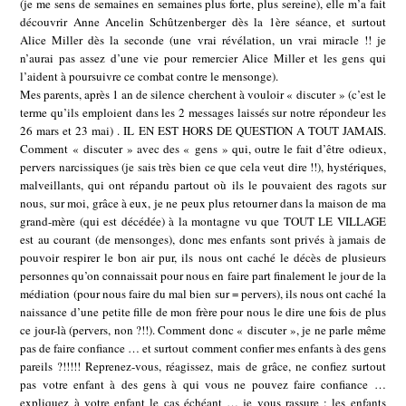
(je me sens de semaines en semaines plus forte, plus sereine), elle m’a fait
découvrir Anne Ancelin Schûtzenberger dès la 1ère séance, et surtout
Alice Miller dès la seconde (une vrai révélation, un vrai miracle !! je
n’aurai pas assez d’une vie pour remercier Alice Miller et les gens qui
l’aident à poursuivre ce combat contre le mensonge).
Mes parents, après 1 an de silence cherchent à vouloir « discuter » (c’est le
terme qu’ils emploient dans les 2 messages laissés sur notre répondeur les
26 mars et 23 mai) . IL EN EST HORS DE QUESTION A TOUT JAMAIS.
Comment « discuter » avec des « gens » qui, outre le fait d’être odieux,
pervers narcissiques (je sais très bien ce que cela veut dire !!), hystériques,
malveillants, qui ont répandu partout où ils le pouvaient des ragots sur
nous, sur moi, grâce à eux, je ne peux plus retourner dans la maison de ma
grand-mère (qui est décédée) à la montagne vu que TOUT LE VILLAGE
est au courant (de mensonges), donc mes enfants sont privés à jamais de
pouvoir respirer le bon air pur, ils nous ont caché le décès de plusieurs
personnes qu’on connaissait pour nous en faire part finalement le jour de la
médiation (pour nous faire du mal bien sur = pervers), ils nous ont caché la
naissance d’une petite fille de mon frère pour nous le dire une fois de plus
ce jour-là (pervers, non ?!!). Comment donc « discuter », je ne parle même
pas de faire confiance … et surtout comment confier mes enfants à des gens
pareils ?!!!!! Reprenez-vous, réagissez, mais de grâce, ne confiez surtout
pas votre enfant à des gens à qui vous ne pouvez faire confiance …
expliquez à votre enfant le cas échéant … je vous rassure : les enfants