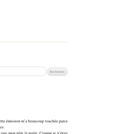
chercher :
 Cette émission m’a beaucoup touchée parce
ce.
r que mon père la marie. Comme je n’étais