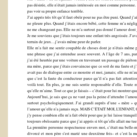
pas désirée, elle n’était jamais intéressée en moi comme personne.
pas voir sa propre enfance terrible.
J’ai appris très tôt qu’il faut obéir pour ne pas être puni. Quand j’
ne pleure plus. Quand j’étais encore bébé, cette femme m’a négl
ne me changeant pas. Elle ne m’a surtout pas donné l’amour dont j’
Je me souviens que j’étais toujours une enfant très angoissée. J’av
terrain de jeux…j’avais même peur de parler.
Elle m’a fait me sentir coupable de choses dont je n’étais même pa
une phrase que j’ai entendue assez souvent. A l’âge de 7 ans, par
j’ai été heurtée par une voiture en traversant un passage de piétons
ma mère, parce que j’étais convaincue que ce soit de ma faute et j’a
avait pas de dialogue entre ce monstre et moi, jamais; elle ne m’au
que c’est la faute du conducteur parce qu’il n’a pas fait attention.
voilà tout. En plus, je me suis sentie responsable d’elle. Toute 
qu’elle m’aime. Tout ce que je faisais – c’était pour lui montrer qu
Aujourd’hui, je sais que ça ne vaut pas la peine d’attendre l’amo
surtout psychologiquement. J’ai grandi auprès d’une « mère » 
l’amour qu’elle n’a jamais reçu. MAIS C’ÉTAIT MOI, L’ENFAN
j’y pense combien elle m’a fait obéir pour que je lui laisse tranqui
toujours obéissante parce que j’ai appris si tôt qu’elle allait me tuer
La première personne respectueuse envers moi, c’était ma belle-m
divorcé et mon père s’est marié une deuxième fois– et c’est la me