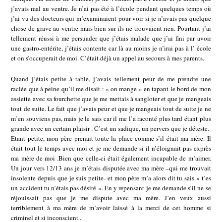
j’avais mal au ventre. Je n’ai pas été à l’école pendant quelques temps où
j’ai vu des docteurs qui m’examinaient pour voir si je n’avais pas quelque
chose de grave au ventre mais bien sur ils ne trouvaient rien. Pourtant j’ai
tellement réussi à me persuader que j’étais malade que j’ai fini par avoir
une gastro-entérite, j’étais contente car là au moins je n’irai pas à l’ école
et on s’occuperait de moi. C’était déjà un appel au secours à mes parents.
Quand j’étais petite à table, j’avais tellement peur de me prendre une
raclée que à peine qu’il me disait : « on mange » en tapant le bord de mon
assiette avec sa fourchette que je me mettais à sangloter et que je mangeais
tout de suite. Le fait que j’avais peur et que je mangeais tout de suite je ne
m’en souviens pas, mais je le sais car il me l’a raconté plus tard étant plus
grande avec un certain plaisir . C’est un sadique, un pervers que je déteste.
Etant petite, mon père prenait toute la place comme s’il était ma mère. Il
était tout le temps avec moi et je me demande si il n’éloignait pas exprès
ma mère de moi .Bien que celle-ci était également incapable de m’aimer.
Un jour vers 12/13 ans je m’étais disputée avec ma mère –qui me trouvait
insolente depuis que je suis petite- et mon père m’a alors dit tu sais « t’es
un accident tu n’étais pas désiré ». En y repensant je me demande s’il ne se
réjouissait pas que je me dispute avec ma mère. J’en veux aussi
terriblement à ma mère de m’avoir laissé à la merci de cet homme si
criminel et si inconscient .