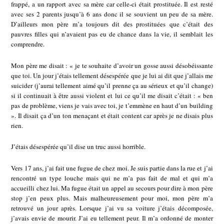
frappé, a un rapport avec sa mère car celle-ci était prostituée. Il est resté
avec ses 2 parents jusqu’à 6 ans donc il se souvient un peu de sa mère.
D’ailleurs mon père m’a toujours dit des prostituées que c’était des
pauvres filles qui n’avaient pas eu de chance dans la vie, il semblait les
comprendre.
Mon père me disait : « je te souhaite d’avoir un gosse aussi désobéissante
que toi. Un jour j’étais tellement désespérée que je lui ai dit que j’allais me
suicider (j’aurai tellement aimé qu’il prenne ça au sérieux et qu’il change)
si il continuait à être aussi violent et lui ce qu’il me disait c’était : « ben
pas de problème, viens je vais avec toi, je t’emmène en haut d’un building
». Il disait ça d’un ton menaçant et était content car après je ne disais plus
rien.
J’étais désespérée qu’il dise un truc aussi horrible.
Vers 17 ans, j’ai fait une fugue de chez moi. Je suis partie dans la rue et j’ai
rencontré un type louche mais qui ne m’a pas fait de mal et qui m’a
accueilli chez lui. Ma fugue était un appel au secours pour dire à mon père
stop j’en peux plus. Mais malheureusement pour moi, mon père m’a
retrouvé un jour après. Lorsque j’ai vu sa voiture j’étais décomposée,
j’avais envie de mourir. J’ai eu tellement peur. Il m’a ordonné de monter