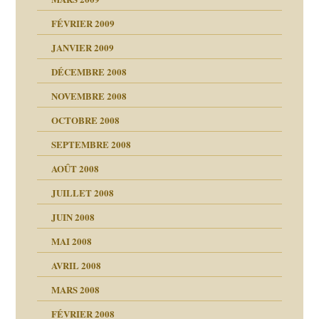
FÉVRIER 2009
JANVIER 2009
DÉCEMBRE 2008
NOVEMBRE 2008
OCTOBRE 2008
s
SEPTEMBRE 2008
AOÛT 2008
a page
JUILLET 2008
as
culpabilité
JUIN 2008
 la rage
MAI 2008
AVRIL 2008
bilité
MARS 2008
t comprendre
e Miller
 fait
é
FÉVRIER 2008
ptômes