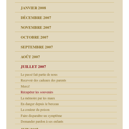
JANVIER 2008
ées entières ?
 simples
ns aujourd’hui
 de moi
DÉCEMBRE 2007
é
!!
NOVEMBRE 2007
s 20 ans
repères
ver….et printemps
ups
d Welzer
 lui est arrivé
OCTOBRE 2007
AITS
leçons
ccroche à lui
ion
SEPTEMBRE 2007
enfants
(Suite)
AOÛT 2007
ents
agnon
JUILLET 2007
ent
Le passé fait partie de nous
les thérapeutiques
Recevoir des cadeaux des parents
ténèbres
Merci!
Récupérer les souvenirs
La mémoire par les maux
ubi
En danger depuis le berceau
La couleur du poison
Faire disparaître un symptôme
ui
rien savoir
Demander pardon à ses enfants