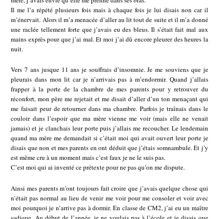
mère, j’avais envie qu’elle me prenne dans ses bras.
Il me l’a répété plusieurs fois mais à chaque fois je lui disais non car il
m’énervait. Alors il m’a menacée d’aller au lit tout de suite et il m’a donné
une raclée tellement forte que j’avais eu des bleus. Il s’était fait mal aux
mains exprès pour que j’ai mal. Et moi j’ai dû encore pleurer des heures la
nuit.
Vers 7 ans jusque 11 ans je souffrais d’insomnie. Je me souviens que je
pleurais dans mon lit car je n’arrivais pas à m’endormir. Quand j’allais
frapper à la porte de la chambre de mes parents pour y retrouver du
réconfort, mon père me rejetait et me disait d’aller d’un ton menaçant qui
me faisait peur de retourner dans ma chambre. Parfois je traînais dans le
couloir dans l’espoir que ma mère vienne me voir (mais elle ne venait
jamais) et je clanchais leur porte puis j’allais me recoucher. Le lendemain
quand ma mère me demandait si c’était moi qui avait ouvert leur porte je
disais que non et mes parents en ont déduit que j’étais somnambule. Et j’y
est même cru à un moment mais c’est faux je ne le suis pas.
C’est moi qui ai inventé ce prétexte pour ne pas qu’on me dispute.
Ainsi mes parents m’ont toujours fait croire que j’avais quelque chose qui
n’était pas normal au lieu de venir me voir pour me consoler et voir avec
moi pourquoi je n’arrive pas à dormir. En classe de CM2, j’ai eu un maître
sadique. Au début de l’année, je ne voulais pas à l’école et je disais que