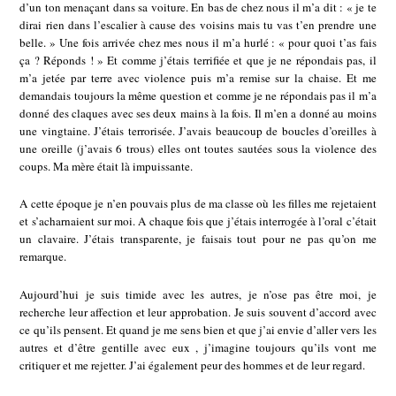
d’un ton menaçant dans sa voiture. En bas de chez nous il m’a dit : « je te
dirai rien dans l’escalier à cause des voisins mais tu vas t’en prendre une
belle. » Une fois arrivée chez mes nous il m’a hurlé : « pour quoi t’as fais
ça ? Réponds ! » Et comme j’étais terrifiée et que je ne répondais pas, il
m’a jetée par terre avec violence puis m’a remise sur la chaise. Et me
demandais toujours la même question et comme je ne répondais pas il m’a
donné des claques avec ses deux mains à la fois. Il m’en a donné au moins
une vingtaine. J’étais terrorisée. J’avais beaucoup de boucles d’oreilles à
une oreille (j’avais 6 trous) elles ont toutes sautées sous la violence des
coups. Ma mère était là impuissante.
A cette époque je n’en pouvais plus de ma classe où les filles me rejetaient
et s’acharnaient sur moi. A chaque fois que j’étais interrogée à l’oral c’était
un clavaire. J’étais transparente, je faisais tout pour ne pas qu’on me
remarque.
Aujourd’hui je suis timide avec les autres, je n’ose pas être moi, je
recherche leur affection et leur approbation. Je suis souvent d’accord avec
ce qu’ils pensent. Et quand je me sens bien et que j’ai envie d’aller vers les
autres et d’être gentille avec eux , j’imagine toujours qu’ils vont me
critiquer et me rejetter. J’ai également peur des hommes et de leur regard.