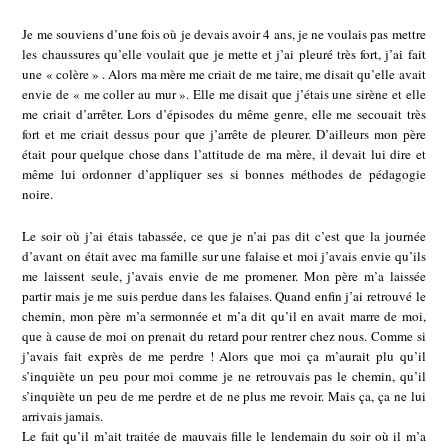
Je me souviens d’une fois où je devais avoir 4 ans, je ne voulais pas mettre
les chaussures qu’elle voulait que je mette et j’ai pleuré très fort, j’ai fait
une « colère » . Alors ma mère me criait de me taire, me disait qu’elle avait
envie de « me coller au mur ». Elle me disait que j’étais une sirène et elle
me criait d’arrêter. Lors d’épisodes du même genre, elle me secouait très
fort et me criait dessus pour que j’arrête de pleurer. D’ailleurs mon père
était pour quelque chose dans l’attitude de ma mère, il devait lui dire et
même lui ordonner d’appliquer ses si bonnes méthodes de pédagogie
noire.
Le soir où j’ai étais tabassée, ce que je n’ai pas dit c’est que la journée
d’avant on était avec ma famille sur une falaise et moi j’avais envie qu’ils
me laissent seule, j’avais envie de me promener. Mon père m’a laissée
partir mais je me suis perdue dans les falaises. Quand enfin j’ai retrouvé le
chemin, mon père m’a sermonnée et m’a dit qu’il en avait marre de moi,
que à cause de moi on prenait du retard pour rentrer chez nous. Comme si
j’avais fait exprès de me perdre ! Alors que moi ça m’aurait plu qu’il
s’inquiète un peu pour moi comme je ne retrouvais pas le chemin, qu’il
s’inquiète un peu de me perdre et de ne plus me revoir. Mais ça, ça ne lui
arrivais jamais.
Le fait qu’il m’ait traitée de mauvais fille le lendemain du soir où il m’a