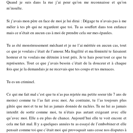
Quand je suis dans la rue j’ai peur qu’on me reconnaisse et qu’on
m’insulte.
Si j’avais mon père en face de moi je lui dirai : Dégage tu n’avais pas à me
mêler à tes pb qui ne regardent que toi. Tu as souffert dans ton enfance
mais ce n’était en aucun cas à moi de prendre cela sur mes épaules.
Tu as été monstreusement méchant et je ne l’ai méritée en aucun cas, tout
ce que je voulais c’était de l’amour. Ma fragilité et ma féminité te faisaient
horreur et tu voulais me détruire à tout prix. Je te hais pour tout ce que tu
représentes. Tout ce que j’avais besoin c’était de la douceur et à chaque
fois que je la demandais je ne recevais que tes coups et tes menaces.
Tu es un criminel.
Ce qui me fait mal c’est que tu n’as pas rejetée ma petite soeur (de 7 ans de
moins) comme tu l’as fait avec moi. Au contraire, tu l’as toujours plus
gâtée que moi et tu ne lui as jamais donnée de raclées. Tu ne lui as jamais
interdit de sortir comme moi, tu n’étais pas autant exigeant avec elle
qu’avec moi. Elle a eu plus de chance. Aujourd’hui elle te voit encore et
cela me fait mal. Il y a quelques années tu as essayé de l’embobiner et elle
pensait comme toi que c’était moi qui provoquait sans cesse nos disputes à