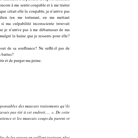
 encore à me sentir coupable et à me traiter
ue cétait elle la coupable, je n’arrive pas
idien (en me torturant, en me mettant
si ma culpabilité inconsciente trouvait
que je n’arrive pas à me débarrasser de ma
malgré la haine que je ressents pour elle?
out de sa souffrance? Ne suffit-il pas de
s battus?
rir et de purger ma peine.
esponsables des mauvais traitements qu’ils
 n’avais pas été à cet endroit…. ». De cette
atience et les mauvais coups du parent et
ête de les sauver en veillant toujours plus