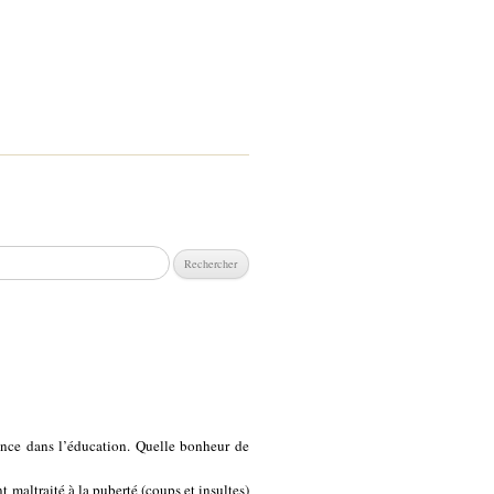
chercher :
lence dans l’éducation. Quelle bonheur de
 maltraité à la puberté (coups et insultes)