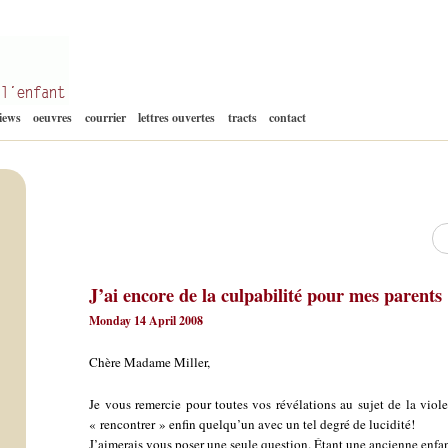
Aller
views
oeuvres
courrier
lettres ouvertes
tracts
contact
au
contenu
Re
J’ai encore de la culpabilité pour mes parents
Monday 14 April 2008
Chère Madame Miller,
Je vous remercie pour toutes vos révélations au sujet de la vio
« rencontrer » enfin quelqu’un avec un tel degré de lucidité!
J’aimerais vous poser une seule question. Étant une ancienne enfant