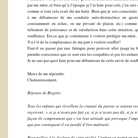
par ma mère, et bien qu’à l’époque je l’ai haïe pour cela, j’en suis
comme si tout cela avait été ma faute. Bien que je sois consciente q
à me débarrasser de ma conduite auto-destructrice au quot
constamment en échec, en me privant de plaisir, etc.) comme 
tellement de jouissance et de satisfaction dans cette situation, 
souffrance. Est-ce que je continuerai à vouloir protéger ma mère, 
Y-a-t’il de la complaisance de ma part à vouloir souffrir?
Faut-il en passer par une thérapie pour pouvoir aller jusqu’au b
prendre conscience que ce sont eux les coupables et pas les enfant
Je ne sais pas quoi faire pour me débarrasser de cette envie de souff
Merci de me répondre.
Chaleureusement,
Réponse de Brigitte:
Tous les enfants qui réveillent la cruauté du parent se sentent r
reçoivent: « si je n’avais pas fait ça, si je n’avais pas dit, si je
façon ils comprennent que c’est leur attitude qui provoque l’imp
que par conséquent il est justifié d’être maltraité.
Pour pallier à la douleur de cette réalité, l’enfant va partir en qu