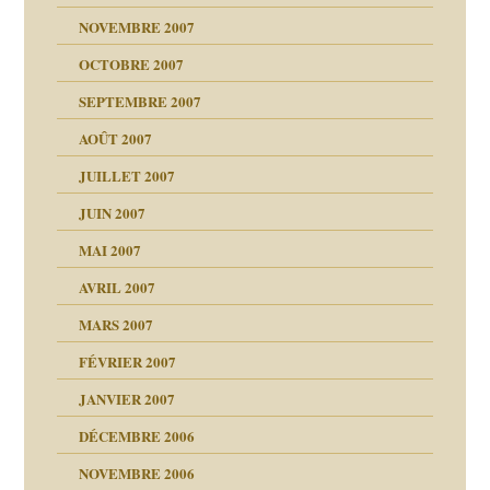
!!
NOVEMBRE 2007
s 20 ans
repères
ver….et printemps
d Welzer
OCTOBRE 2007
AITS
leçons
ccroche à lui
SEPTEMBRE 2007
enfants
(Suite)
AOÛT 2007
ents
JUILLET 2007
JUIN 2007
ténèbres
MAI 2007
AVRIL 2007
ubi
MARS 2007
FÉVRIER 2007
ui
rien savoir
JANVIER 2007
reuses ensuite
 notre vie
DÉCEMBRE 2006
NOVEMBRE 2006