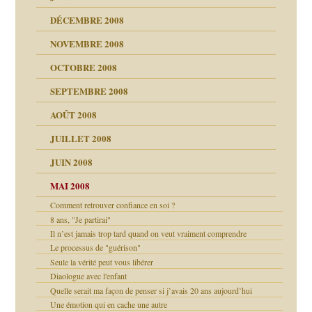
DÉCEMBRE 2008
NOVEMBRE 2008
OCTOBRE 2008
s
SEPTEMBRE 2008
AOÛT 2008
a page
JUILLET 2008
as
culpabilité
JUIN 2008
 la rage
MAI 2008
Comment retrouver confiance en soi ?
8 ans, "Je partirai"
bilité
Il n’est jamais trop tard quand on veut vraiment comprendre
Le processus de "guérison"
e Miller
 fait
é
ptômes
Seule la vérité peut vous libérer
Diaologue avec l'enfant
ées entières ?
 simples
Quelle serait ma façon de penser si j’avais 20 ans aujourd’hui
Une émotion qui en cache une autre
é