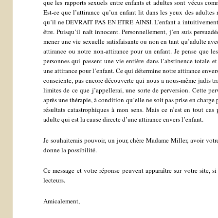
que les rapports sexuels entre enfants et adultes sont vécus com
Est-ce que l’attirance qu’un enfant lit dans les yeux des adultes
qu’il ne DEVRAIT PAS EN ETRE AINSI. L’enfant a intuitivement le
être. Puisqu’il naît innocent. Personnellement, j’en suis persuadé
mener une vie sexuelle satisfaisante ou non en tant qu’adulte avec
attirance ou notre non-attirance pour un enfant. Je pense que les
personnes qui passent une vie entière dans l’abstinence totale et
une attirance pour l’enfant. Ce qui détermine notre attirance enver
consciente, pas encore découverte qui nous a nous-même jadis trau
limites de ce que j’appellerai, une sorte de perversion. Cette perve
après une thérapie, à condition qu’elle ne soit pas prise en charge
résultats catastrophiques à mon sens. Mais ce n’est en tout cas 
adulte qui est la cause directe d’une attirance envers l’enfant.
Je souhaiterais pouvoir, un jour, chère Madame Miller, avoir votre
donne la possibilité.
Ce message et votre réponse peuvent apparaître sur votre site, si
lecteurs.
Amicalement,