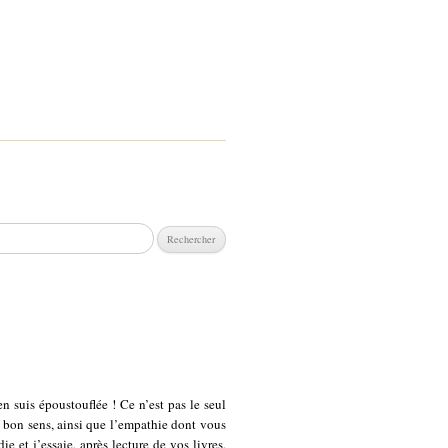
chercher :
en suis époustouflée ! Ce n’est pas le seul
 le bon sens, ainsi que l’empathie dont vous
e et j’essaie, après lecture de vos livres,