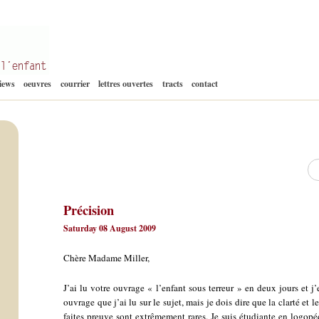
Aller
views
oeuvres
courrier
lettres ouvertes
tracts
contact
au
contenu
Re
Précision
Saturday 08 August 2009
Chère Madame Miller,
J’ai lu votre ouvrage « l’enfant sous terreur » en deux jours et j’
ouvrage que j’ai lu sur le sujet, mais je dois dire que la clarté et
faites preuve sont extrêmement rares. Je suis étudiante en logopédi