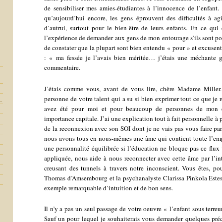
de sensibiliser mes amies-étudiantes à l’innocence de l’enfant
qu’aujourd’hui encore, les gens éprouvent des difficultés à ag
d’autrui, surtout pour le bien-être de leurs enfants. En ce qui 
l’expérience de demander aux gens de mon entourage s’ils sont pou
de constater que la plupart sont bien entendu « pour » et excusent 
: « ma fessée je l’avais bien méritée… j’étais une méchante
commentaire.
J’étais comme vous, avant de vous lire, chère Madame Miller.
personne de votre talent qui a su si bien exprimer tout ce que je 
..
avez été pour moi et pour beaucoup de personnes de mon e
importance capitale. J’ai une explication tout à fait personnelle 
de la reconnexion avec son SOI dont je ne vais pas vous faire part
nous avons tous en nous-mêmes une âme qui contient toute l’emp
une personnalité équilibrée si l’éducation ne bloque pas ce flux v
appliquée, nous aide à nous reconnecter avec cette âme par l’inte
creusant des tunnels à travers notre inconscient. Vous êtes, 
Thomas d’Amsembourg et la psychanalyste Clarissa Pinkola Estes,
exemple remarquable d’intuition et de bon sens.
Il n’y a pas un seul passage de votre oeuvre « l’enfant sous terre
Sauf un pour lequel je souhaiterais vous demander quelques préc