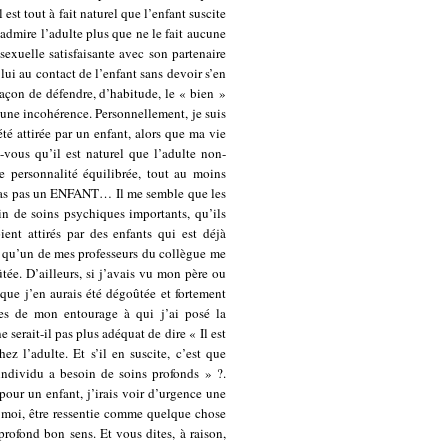
 est tout à fait naturel que l’enfant suscite
il admire l’adulte plus que ne le fait aucune
exuelle satisfaisante avec son partenaire
n lui au contact de l’enfant sans devoir s’en
açon de défendre, d’habitude, le « bien »
 a une incohérence. Personnellement, je suis
été attirée par un enfant, alors que ma vie
z-vous qu’il est naturel que l’adulte non-
ne personnalité équilibrée, tout au moins
 cas pas un ENFANT… Il me semble que les
in de soins psychiques importants, qu’ils
ent attirés par des enfants qui est déjà
vé qu’un de mes professeurs du collègue me
tée. D’ailleurs, si j’avais vu mon père ou
que j’en aurais été dégoûtée et fortement
nes de mon entourage à qui j’ai posé la
 serait-il pas plus adéquat de dire « Il est
z l’adulte. Et s’il en suscite, c’est que
individu a besoin de soins profonds » ?.
 pour un enfant, j’irais voir d’urgence une
n moi, être ressentie comme quelque chose
 profond bon sens. Et vous dites, à raison,