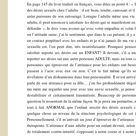
En page 145 du livre traduit en français, vous dites au point 4 : « Il
des désirs sexuels chez l’adulte : il est beau, tendre, caressant et 
autre personne de son entourage. Lorsque l’adulte mène une vie s
adulte, il peut renoncer à satisfaire les désirs qui se manifestent e
défendre ». Je dois vous avouer qu’avec votre empathie et votre f
ou l’attitude saine, j’ai le sentiment, que dans le cas présent, il y
en contact perpétuel avec les enfants et je n’ai jamais de ma vie 
sexuelle est, l’on peut dire, très insatisfaisante. Pourquoi pense
satisfait reporte ses désirs sur un ENFANT? Il devrait, s’il a u
reporter ses désirs sur une autre personne ADULTE, mais en tout
personnes qui éprouvent de l’attirance pour les enfants ont beso
passent à l’acte avec eux ou non. C’est le fait même qu’ils soi
révélateur d’un disharmonie dans leur personnalité. Il m’est arri
parle de son attirance pour sa fille… j’en fus profondément dégoû
ma mère me regarder une jour avec une envie sexuelle, je pense 
destabilisée et certainement traumatisée. Beaucoup de person
question le ressentent de la même façon. Si je peux me permettre, ne
tout à fait ANORMAL que l’enfant suscite des désirs sexuels che
quelque chose au niveau de la structure psychologique de cet 
Personnellement, s’il m’arrivait un jour d’éprouver de l’attirance
thérapeute. L’attirance d’une adulte pour un enfant devrait, selo
de totalement contre-intuitif, s’opposant à notre coeur et à notre