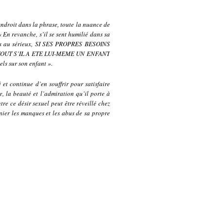
 endroit dans la phrase, toute la nuance de
« En revanche, s’il se sent humilié dans sa
 pris au sérieux, SI SES PROPRES BESOINS
RTOUT S’IL A ETE LUI-MEME UN ENFANT
els sur son enfant ».
 et continue d’en souffrir pour satisfaire
e, la beauté et l’admiration qu’il porte à
re ce désir sexuel peut être réveillé chez
à nier les manques et les abus de sa propre