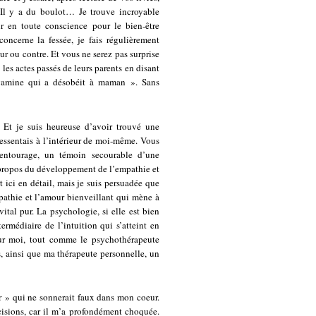
. Il y a du boulot… Je trouve incroyable
ir en toute conscience pour le bien-être
concerne la fessée, je fais régulièrement
r ou contre. Et vous ne serez pas surprise
les actes passés de leurs parents en disant
 gamine qui a désobéit à maman ». Sans
 Et je suis heureuse d’avoir trouvé une
ressentais à l’intérieur de moi-même. Vous
ntourage, un témoin secourable d’une
à propos du développement de l’empathie et
 ici en détail, mais je suis persuadée que
athie et l’amour bienveillant qui mène à
ital pur. La psychologie, si elle est bien
rmédiaire de l’intuition qui s’atteint en
pour moi, tout comme le psychothérapeute
 ainsi que ma thérapeute personnelle, un
ur » qui ne sonnerait faux dans mon coeur.
isions, car il m’a profondément choquée.