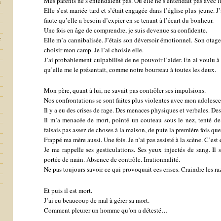
Mes parents ne s’entendaient pas. Ou elle ne s’entendait pas avec lu
s
Elle s’est mariée tard et s’était engagée dans l’église plus jeune.
faute qu’elle a besoin d’expier en se tenant à l’écart du bonheur.
Une fois en âge de comprendre, je suis devenue sa confidente.
r
Elle m’a cannibalisée. J’étais son déversoir émotionnel. Son otage
choisir mon camp. Je l’ai choisie elle.
J’ai probablement culpabilisé de ne pouvoir l’aider. En ai voulu à
qu’elle me le présentait, comme notre bourreau à toutes les deux.
Mon père, quant à lui, ne savait pas contrôler ses impulsions.
Nos confrontations se sont faites plus violentes avec mon adolesc
Il y a eu des crises de rage. Des menaces physiques et verbales. Des 
Il m’a menacée de mort, pointé un couteau sous le nez, tenté de m
faisais pas assez de choses à la maison, de pute la première fois qu
Frappé ma mère aussi. Une fois. Je n’ai pas assisté à la scène. C’est
Je me rappelle ses gesticulations. Ses yeux injectés de sang. Il s
portée de main. Absence de contrôle. Irrationnalité.
Ne pas toujours savoir ce qui provoquait ces crises. Craindre les ra
Et puis il est mort.
J’ai eu beaucoup de mal à gérer sa mort.
Comment pleurer un homme qu’on a détesté…