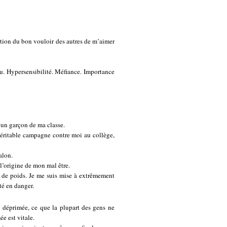
nction du bon vouloir des autres de m’aimer
u. Hypersensibilité. Méfiance. Importance
r un garçon de ma classe.
 véritable campagne contre moi au collège,
alon.
 l’origine de mon mal être.
 de poids. Je me suis mise à extrêmement
nté en danger.
e déprimée, ce que la plupart des gens ne
e est vitale.