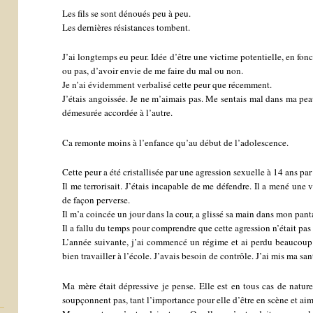
Les fils se sont dénoués peu à peu.
Les dernières résistances tombent.
J’ai longtemps eu peur. Idée d’être une victime potentielle, en fo
ou pas, d’avoir envie de me faire du mal ou non.
Je n’ai évidemment verbalisé cette peur que récemment.
J’étais angoissée. Je ne m’aimais pas. Me sentais mal dans ma pea
démesurée accordée à l’autre.
Ca remonte moins à l’enfance qu’au début de l’adolescence.
Cette peur a été cristallisée par une agression sexuelle à 14 ans pa
Il me terrorisait. J’étais incapable de me défendre. Il a mené une
de façon perverse.
Il m’a coincée un jour dans la cour, a glissé sa main dans mon pant
Il a fallu du temps pour comprendre que cette agression n’était pas
L’année suivante, j’ai commencé un régime et ai perdu beaucoup
bien travailler à l’école. J’avais besoin de contrôle. J’ai mis ma sa
Ma mère était dépressive je pense. Elle est en tous cas de natur
soupçonnent pas, tant l’importance pour elle d’être en scène et aimé