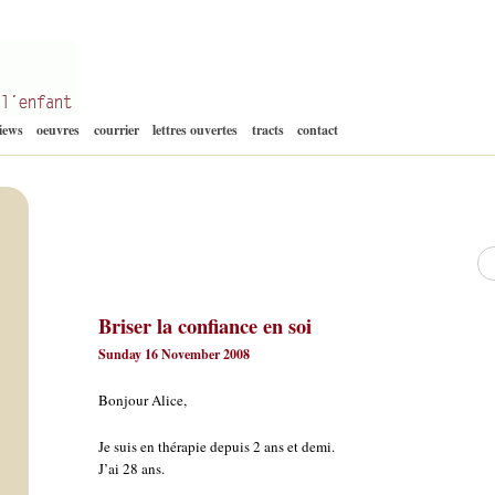
Aller
views
oeuvres
courrier
lettres ouvertes
tracts
contact
au
contenu
Re
Briser la confiance en soi
Sunday 16 November 2008
Bonjour Alice,
Je suis en thérapie depuis 2 ans et demi.
J’ai 28 ans.