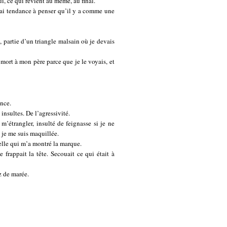
i, ce qui revient au même, au final.
 J’ai tendance à penser qu’il y a comme une
, partie d’un triangle malsain où je devais
 mort à mon père parce que je le voyais, et
ence.
insultes. De l’agressivité.
’étrangler, insulté de feignasse si je ne
e je me suis maquillée.
 elle qui m’a montré la marque.
e frappait la tête. Secouait ce qui était à
z de marée.