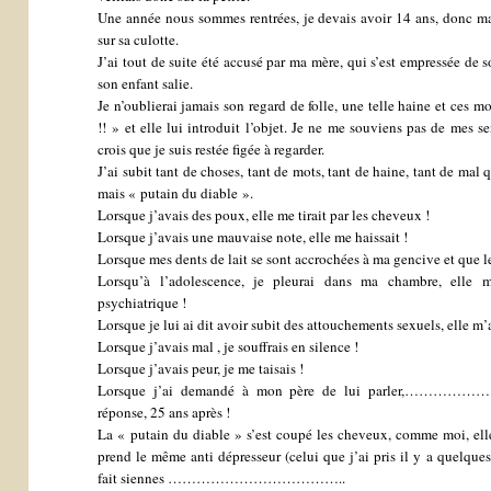
Une année nous sommes rentrées, je devais avoir 14 ans, donc ma 
sur sa culotte.
J’ai tout de suite été accusé par ma mère, qui s’est empressée de s
son enfant salie.
Je n’oublierai jamais son regard de folle, une telle haine et ces mo
!! » et elle lui introduit l’objet. Je ne me souviens pas de mes 
crois que je suis restée figée à regarder.
J’ai subit tant de choses, tant de mots, tant de haine, tant de ma
mais « putain du diable ».
Lorsque j’avais des poux, elle me tirait par les cheveux !
Lorsque j’avais une mauvaise note, elle me haissait !
Lorsque mes dents de lait se sont accrochées à ma gencive et que le
Lorsqu’à l’adolescence, je pleurai dans ma chambre, elle 
psychiatrique !
Lorsque je lui ai dit avoir subit des attouchements sexuels, elle m’
Lorsque j’avais mal , je souffrais en silence !
Lorsque j’avais peur, je me taisais !
Lorsque j’ai demandé à mon père de lui parler,…………
réponse, 25 ans après !
La « putain du diable » s’est coupé les cheveux, comme moi, elle
prend le même anti dépresseur (celui que j’ai pris il y a quelques
fait siennes ………………………………..