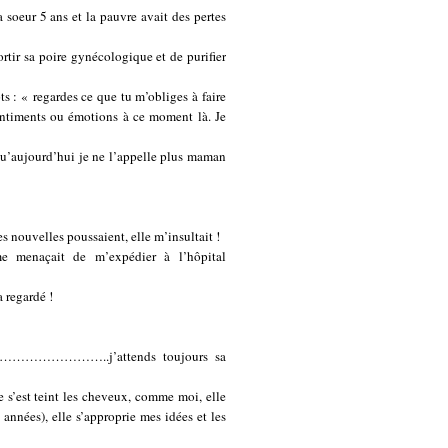
soeur 5 ans et la pauvre avait des pertes
ortir sa poire gynécologique et de purifier
ts : « regardes ce que tu m’obliges à faire
sentiments ou émotions à ce moment là. Je
l qu’aujourd’hui je ne l’appelle plus maman
s nouvelles poussaient, elle m’insultait !
me menaçait de m’expédier à l’hôpital
a regardé !
…………………………..j’attends toujours sa
 s’est teint les cheveux, comme moi, elle
 années), elle s’approprie mes idées et les