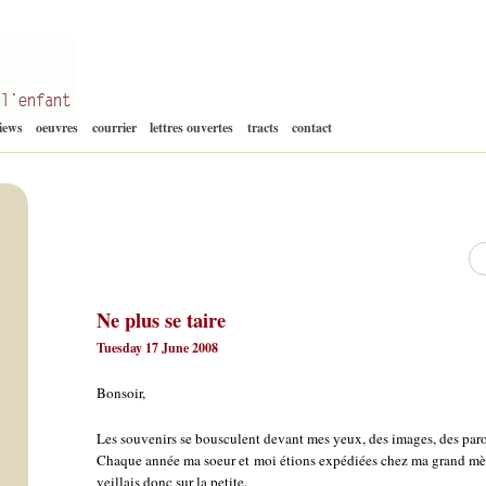
Aller
views
oeuvres
courrier
lettres ouvertes
tracts
contact
au
contenu
Re
Ne plus se taire
Tuesday 17 June 2008
Bonsoir,
Les souvenirs se bousculent devant mes yeux, des images, des parol
Chaque année ma soeur et moi étions expédiées chez ma grand mère 
veillais donc sur la petite.