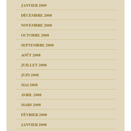
JANVIER 2009
DÉCEMBRE 2008
NOVEMBRE 2008
OCTOBRE 2008
s
SEPTEMBRE 2008
AOÛT 2008
a page
JUILLET 2008
as
culpabilité
JUIN 2008
 la rage
MAI 2008
AVRIL 2008
bilité
MARS 2008
t comprendre
e Miller
 fait
é
FÉVRIER 2008
ptômes
JANVIER 2008
ées entières ?
 simples
ns aujourd’hui