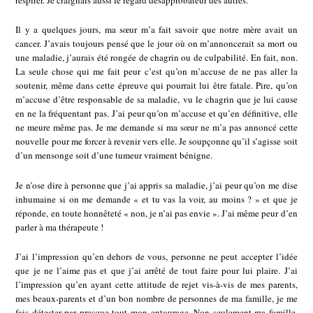
respirer. Je craignais aussi le regard désapprobateur des autres.
Il y a quelques jours, ma sœur m’a fait savoir que notre mère avait un
cancer. J’avais toujours pensé que le jour où on m’annoncerait sa mort ou
une maladie, j’aurais été rongée de chagrin ou de culpabilité. En fait, non.
La seule chose qui me fait peur c’est qu’on m’accuse de ne pas aller la
soutenir, même dans cette épreuve qui pourrait lui être fatale. Pire, qu’on
m’accuse d’être responsable de sa maladie, vu le chagrin que je lui cause
en ne la fréquentant pas. J’ai peur qu’on m’accuse et qu’en définitive, elle
ne meure même pas. Je me demande si ma sœur ne m’a pas annoncé cette
nouvelle pour me forcer à revenir vers elle. Je soupçonne qu’il s’agisse soit
d’un mensonge soit d’une tumeur vraiment bénigne.
Je n’ose dire à personne que j’ai appris sa maladie, j’ai peur qu’on me dise
inhumaine si on me demande « et tu vas la voir, au moins ? » et que je
réponde, en toute honnêteté « non, je n’ai pas envie ». J’ai même peur d’en
parler à ma thérapeute !
J’ai l’impression qu’en dehors de vous, personne ne peut accepter l’idée
que je ne l’aime pas et que j’ai arrêté de tout faire pour lui plaire. J’ai
l’impression qu’en ayant cette attitude de rejet vis-à-vis de mes parents,
mes beaux-parents et d’un bon nombre de personnes de ma famille, je me
fais détester par presque tout mon entourage. Non seulement ma famille,