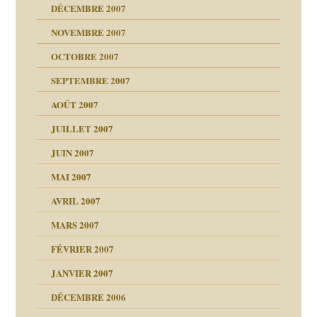
 de moi
DÉCEMBRE 2007
é
!!
NOVEMBRE 2007
s 20 ans
repères
ver….et printemps
ups
d Welzer
 lui est arrivé
OCTOBRE 2007
AITS
leçons
ccroche à lui
ion
SEPTEMBRE 2007
enfants
(Suite)
AOÛT 2007
ents
agnon
JUILLET 2007
ent
JUIN 2007
les thérapeutiques
ténèbres
MAI 2007
AVRIL 2007
ubi
MARS 2007
FÉVRIER 2007
ui
rien savoir
JANVIER 2007
reuses ensuite
 notre vie
DÉCEMBRE 2006