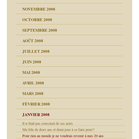
NOVEMBRE 2008
OCTOBRE 2008
s
SEPTEMBRE 2008
AOÛT 2008
a page
JUILLET 2008
as
culpabilité
JUIN 2008
 la rage
MAI 2008
AVRIL 2008
bilité
MARS 2008
t comprendre
e Miller
 fait
é
FÉVRIER 2008
ptômes
JANVIER 2008
ées entières ?
 simples
ns aujourd’hui
Il n’était pas conscient de ses actes
 de moi
é
Ma fille de deux ans et demi joue à se faire peur!!
Pour rien au monde je ne voudrais revenir à mes 20 ans
repères