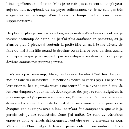
l’incompréhension ambiante. Mais je ne vois pas comment un employeur,
aujourd’hui, accepterait de me payer suffisamment (et je ne suis pas très
exigeante) en échange d’un travail à temps partiel sans heures
supplémentaires.
De plus en plus je traverse des longues périodes d’endurcissement, où je
ressens beaucoup de haine, où je n’ai plus confiance en personne, où je
n’arrive plus à pleurer, à soutenir la petite fille en moi. Je me déteste de
faire du mal à ma fille quand je déprime ou m’énerve pour un rien, quand
je m’aperçois que je ne supporte pas ses critiques, ses désaccords et que je
deviens comme mes propres parents…
Il n’y en a pas beaucoup, Alice, des témoins lucides. C’est très dur pour
moi de faire des démarches. J’ai peur des médecins et des psys. J’ai peur de
leur autorité. Je n’ai jamais réussi à me sentir à l’aise avec aucun d’eux. Je
les sens dangereux pour moi. A deux reprises des psys se sont indignées, la
première quand j’ai prononcé votre nom, l’autre quand j’ai manifesté mon
désaccord avec sa théorie de la frustration nécessaire (je n’ai jamais osé
évoquer vos ouvrages avec elle)… et m’ont fait comprendre que soit je
partais soit je me soumettais. Donc j’ai arrêté. Ce sont de véritables
épreuves dont je remets difficilement. Peut-être que j’y arriverai un jour.
Mais aujourd’hui, malgré la tension permanente qui me malmène et les