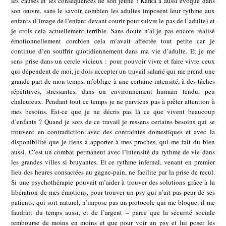
les causes et les conséquences de son jeûne ! Kafka a aussi évoqué dans
son œuvre, sans le savoir, combien les adultes imposent leur rythme aux
enfants (l’image de l’enfant devant courir pour suivre le pas de l’adulte) et
je crois cela actuellement terrible. Sans doute n’ai-je pas encore réalisé
émotionnellement combien cela m’avait affectée tout petite car je
continue d’en souffrir quotidiennement dans ma vie d’adulte. Et je me
sens prise dans un cercle vicieux : pour pouvoir vivre et faire vivre ceux
qui dépendent de moi, je dois accepter un travail salarié qui me prend une
grande part de mon temps, m’oblige à une certaine intensité, à des tâches
répétitives, stressantes, dans un environnement humain tendu, peu
chaleureux. Pendant tout ce temps je ne parviens pas à prêter attention à
mes besoins. Est-ce que je ne décris pas là ce que vivent beaucoup
d’enfants ? Quand je sors de ce travail je ressens certains besoins qui se
trouvent en contradiction avec des contraintes domestiques et avec la
disponibilité que je tiens à apporter à mes proches, qui me fait du bien
aussi. C’est un combat permanent avec l’intensité du rythme de vie dans
les grandes villes si bruyantes. Et ce rythme infernal, venant en premier
lieu des heures consacrées au gagne-pain, ne facilite par la prise de recul.
Si une psychothérapie pouvait m’aider à trouver des solutions grâce à la
libération de mes émotions, pour trouver un psy qui n’ait pas peur de ses
patients, qui soit naturel, n’impose pas un protocole qui me bloque, il me
faudrait du temps aussi, et de l’argent – parce que la sécurité sociale
rembourse de moins en moins et que pour voir un psy et lui poser les