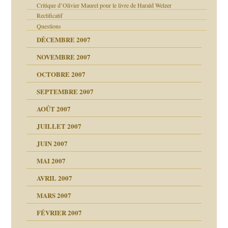
ups
Critique d’Olivier Maurel pour le livre de Harald Welzer
 lui est arrivé
leçons
Rectificatif
ccroche à lui
ion
Questions
enfants
(Suite)
DÉCEMBRE 2007
NOVEMBRE 2007
agnon
ver….et printemps
ent
OCTOBRE 2007
AITS
les thérapeutiques
SEPTEMBRE 2007
ténèbres
AOÛT 2007
ents
ubi
JUILLET 2007
JUIN 2007
ui
rien savoir
MAI 2007
 notre vie
AVRIL 2007
MARS 2007
FÉVRIER 2007