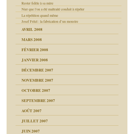
Rester fidèle à sa mère
Nier que l’on a été maltraité conduit à répéter
La répétition quand même
Josef Fritzl : la fabrication d’un monstre
AVRIL 2008
MARS 2008
FÉVRIER 2008
JANVIER 2008
 de moi
DÉCEMBRE 2007
!!
NOVEMBRE 2007
s 20 ans
repères
ver….et printemps
d Welzer
OCTOBRE 2007
AITS
leçons
ccroche à lui
SEPTEMBRE 2007
enfants
(Suite)
AOÛT 2007
ents
JUILLET 2007
JUIN 2007