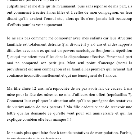
culpabiliser et me dire qu’ils m’aimaient, puis sans réponse de ma part, ils
ont commencé à écrire à mes filles et à celles de mon compagnon, en leur
disant qu’ils avaient l’ennui etc., alors qu’ils n’ont jamais fait beaucoup
d’efforts pour les voir auparavant !
Je ne sais pas comment me comporter avec mes enfants car leur structure
familiale est totalement détruite (j’ai divorcé il y a 6 ans et ai des rapports
difficiles avec mon ex qui est un pervers narcissique (bonjour la répétition
!) et qui maintient mes filles dans la dépendance affective. Personne à part
moi ne comprend son petit jeu. Mon seul point d’ancrage (merci la
providence) est mon compagnon et sa famille, les premiers qui m’aient fait
confiance inconditionnellement et qui me témoignent de l’amour.
Ma fille aînée 12 ans, m’a reprochée de ne pas avoir fait de cadeau à ma
mère pour la fête des mères et ne m’a d’ailleurs rien offert (représailles ?).
Comment leur expliquer la situation afin qu’ils se protègent des tentatives
de victimisation de mes parents ? Ma fille cadette vient de recevoir une
lettre qui lui demande ce qu’elle veut pour son anniversaire et qui lui
explique combien elle leur manque !!!
Je ne sais plus quoi faire face à tant de tentatives de manipulation. Parfois,
je me demande si je ne ferais pas