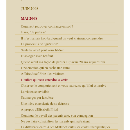
as
culpabilité
JUIN 2008
 la rage
MAI 2008
Comment retrouver confiance en soi ?
8 ans, "Je partirai"
bilité
Il n’est jamais trop tard quand on veut vraiment comprendre
Le processus de "guérison"
e Miller
 fait
é
ptômes
Seule la vérité peut vous libérer
Diaologue avec l'enfant
ées entières ?
 simples
Quelle serait ma façon de penser si j’avais 20 ans aujourd’hui
Une émotion qui en cache une autre
é
Affaire Josef Fritz : les victimes
L’enfant qui veut entendre la vérité
ups
Observer le comportement et vous saurez ce qu’il lui est arrivé
La violence invisible
ion
Submerger par la colère
Une mère consciente de sa détresse
A propos d'Elisabeth Fritzl
Continuer le travail des parents avec son compagnon
Ne pas faire culpabiliser les parents qui maltraitent
La différence entre Alice Miller et toutes les écoles thérapeutiques