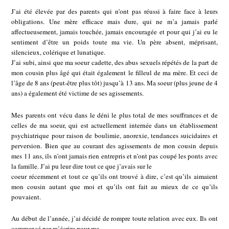
J’ai été élevée par des parents qui n’ont pas réussi à faire face à leurs
obligations. Une mère efficace mais dure, qui ne m’a jamais parlé
affectueusement, jamais touchée, jamais encouragée et pour qui j’ai eu le
sentiment d’être un poids toute ma vie. Un père absent, méprisant,
silencieux, colérique et lunatique.
J’ai subi, ainsi que ma soeur cadette, des abus sexuels répétés de la part de
mon cousin plus âgé qui était également le filleul de ma mère. Et ceci de
l’âge de 8 ans (peut-être plus tôt) jusqu’à 13 ans. Ma soeur (plus jeune de 4
ans) a également été victime de ses agissements.
Mes parents ont vécu dans le déni le plus total de mes souffrances et de
celles de ma soeur, qui est actuellement internée dans un établissement
psychiatrique pour raison de boulimie, anorexie, tendances suicidaires et
perversion. Bien que au courant des agissements de mon cousin depuis
mes 11 ans, ils n’ont jamais rien entrepris et n’ont pas coupé les ponts avec
la famille. J’ai pu leur dire tout ce que j’avais sur le
coeur récemment et tout ce qu’ils ont trouvé à dire, c’est qu’ils aimaient
mon cousin autant que moi et qu’ils ont fait au mieux de ce qu’ils
pouvaient.
Au début de l’année, j’ai décidé de rompre toute relation avec eux. Ils ont
commencé par m’écrire pour me