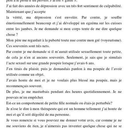
père a le profil d’un pervers. J’ai été « gâtée ».
J’ai fait des années de dépression avec un très fort sentiment de culpabilité.
Maintenant que j’accepte
la vérité, ma dépression s’est envolée. Par contre, je souffre
émotionnellement beaucoup et j’ai développé un egzéma sur les cuisses
entre les jambes. Je me demande si mon corps tente de me dire quelque
chose ?
Mon père me regardait à la puberté toute nue contre mon gré (voyeurisme).
Ces souvenirs sont très nets.
Par contre je me demande si il m’aurait utilisée sexuellement toute petite,
de cela je n’en ai aucuns souvenirs. Seulement, je sais que je simulais
l’acte sexuel sur une grande poupée lorsque j’avais 6 ans.
J’en tirais du plaisir, puis je demandais pardon à ma poupée de l’avoir
utilisée comme un objet.
J’avais honte de moi et je ne voulais plus blessé ma poupée, mais je
recommençais souvent.
De plus, je me masturbais pendant des heures quotidiennement. Je ne
pouvais m’en empêcher.
Est-ce un comportement de petite fille normale ou étais-je perturbée?
Je n’ose le dire à mon thérapeute qui est un homme tellement j’ai honte de
moi et qu’il soit dégoûté de ma personne.
Je vous remercie si vous pouviez me donner votre avis, car comme je ne
me souviens de rien, je n’aimerais pas inventer quelque chose qui ne se