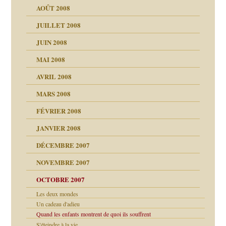
AOÛT 2008
a page
JUILLET 2008
as
culpabilité
JUIN 2008
 la rage
MAI 2008
AVRIL 2008
bilité
MARS 2008
t comprendre
e Miller
 fait
é
FÉVRIER 2008
ptômes
JANVIER 2008
ées entières ?
 simples
ns aujourd’hui
 de moi
DÉCEMBRE 2007
é
!!
NOVEMBRE 2007
s 20 ans
repères
ver….et printemps
ups
d Welzer
 lui est arrivé
OCTOBRE 2007
AITS
leçons
ccroche à lui
ion
Les deux mondes
enfants
Un cadeau d'adieu
(Suite)
Quand les enfants montrent de quoi ils souffrent
ents
S'éteindre à la vie