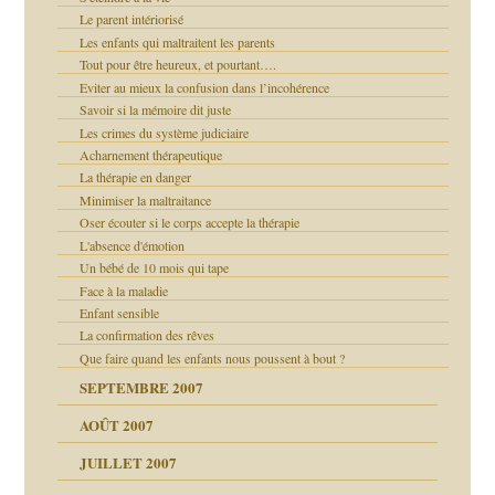
agnon
Le parent intériorisé
ent
Les enfants qui maltraitent les parents
les thérapeutiques
Tout pour être heureux, et pourtant….
ténèbres
Eviter au mieux la confusion dans l’incohérence
Savoir si la mémoire dit juste
Les crimes du système judiciaire
ubi
Acharnement thérapeutique
La thérapie en danger
Minimiser la maltraitance
ui
rien savoir
Oser écouter si le corps accepte la thérapie
L'absence d'émotion
 notre vie
Un bébé de 10 mois qui tape
Face à la maladie
Enfant sensible
La confirmation des rêves
Que faire quand les enfants nous poussent à bout ?
SEPTEMBRE 2007
AOÛT 2007
JUILLET 2007