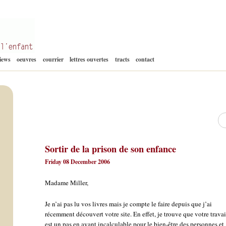
Aller
views
oeuvres
courrier
lettres ouvertes
tracts
contact
au
contenu
Re
Sortir de la prison de son enfance
Friday 08 December 2006
Madame Miller,
Je n’ai pas lu vos livres mais je compte le faire depuis que j’ai
récemment découvert votre site. En effet, je trouve que votre travai
est un pas en avant incalculable pour le bien-être des personnes et