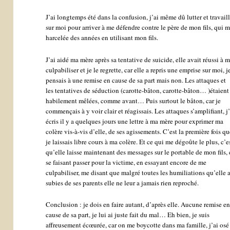
J’ai longtemps été dans la confusion, j’ai même dû lutter et travaill
sur moi pour arriver à me défendre contre le père de mon fils, qui m
harcelée des années en utilisant mon fils.
J’ai aidé ma mère après sa tentative de suicide, elle avait réussi à 
culpabiliser et je le regrette, car elle a repris une emprise sur moi, j
pensais à une remise en cause de sa part mais non. Les attaques et
les tentatives de séduction (carotte-bâton, carotte-bâton… )étaient
habilement mêlées, comme avant… Puis surtout le bâton, car je
commençais à y voir clair et réagissais. Les attaques s’amplifiant, j’
écris il y a quelques jours une lettre à ma mère pour exprimer ma
colère vis-à-vis d’elle, de ses agissements. C’est la première fois qu
je laissais libre cours à ma colère. Et ce qui me dégoûte le plus, c’e
qu’elle laisse maintenant des messages sur le portable de mon fils,
se faisant passer pour la victime, en essayant encore de me
culpabiliser, me disant que malgré toutes les humiliations qu’elle 
subies de ses parents elle ne leur a jamais rien reproché.
Conclusion : je dois en faire autant, d’après elle. Aucune remise e
cause de sa part, je lui ai juste fait du mal… Eh bien, je suis
affreusement écœurée, car on me boycotte dans ma famille, j’ai osé