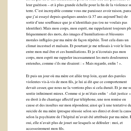
leur guérison – et à plus grande échelle pour la fin de la violence s
terre. C’est incroyable comme vous me paraissez avoir raison, parc
que j’ai essayé depuis quelques années (à 37 ans aujourd’hui) de
sortir d’une souffrance que je n’identifiais pas (ou ne voulais pas
identifier). Mais mon corps, mon esprit, me rappelaient toujours pl
fréquemment des mots, des images d’humiliations et blessures
morales infligées par ma mère de façon répétée. Tout cela dans un
climat incestuel et malsain. Et pourtant je me refusais à voir le lien
entre mon mal être et ces humiliations. Et je n’écoutais pas mon
corps, mon esprit me rappeler incessamment les mots douloureux
entendus, comme s’ils me disaient : « Mais regarde, enfin ! ».
Et puis un jour où ma mère est allée trop loin, ayant des paroles
violentes vis-à-vis de mon fils, je lui ai dit que ce comportement
devait cesser, que nous ne la verrions plus si cela durait. Et je me s
sentie infiniment mieux. Comme si je m’étais enfin ‘ »fait justice ».
eu droit à du chantage affectif par téléphone, une non remise en
cause et des insultes sur mon répondeur, ainsi qu’à une tentative d
suicide de ma mère (presque réussie selon ses dires) et dont la caus
selon la psychiatre de l’hôpital m’avait été attribuée par ma mère.
oui, elle n’avait plus de jouet sur lesquels se défouler : moi, et
accessoirement mon fils.