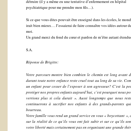
détruire (il y a même eu une tentative d’enfermement en hôpital
psychiatrique pour me prendre mon fils…).
Si ce que vous dites pouvait être enseigné dans les écoles, le mon
irait bien mieux… J’essaierai de faire connaître vos idées autour d
moi.
Un grand merci du fond du cœur et pardon de m’être autant étendu
S.A.
Réponse de Brigitte:
Votre parcours montre bien combien le chemin est long avant d
durant toute notre enfance reste cruel tout au long de sa vie. Com
un enfant pour cesser de l’exposer à son agresseur? C’est la pe
protéger nos propres enfants aujourd’hui, c’est pourquoi nous po
verrions plus si cela durait ». Aussi longtemps que nous res
continuerons à sacrifier nos enfants à des grands-parents qu
bourreau.
Votre famille vous rend un grand service en vous « boycottant », c
sur la réalité de ce qu’ils vous ont fait subir et sur ce qu’ils s
votre liberté mais certainement pas en organisant une grande thér