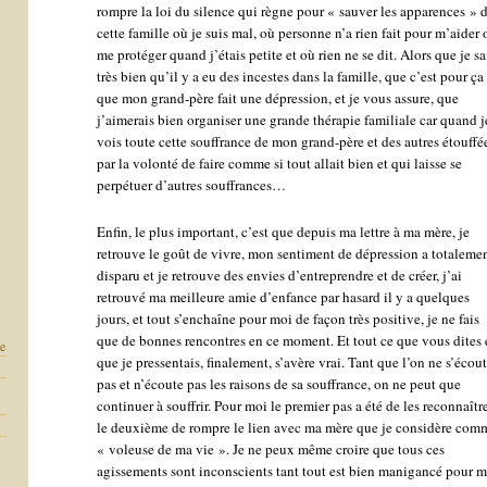
rompre la loi du silence qui règne pour « sauver les apparences » 
cette famille où je suis mal, où personne n’a rien fait pour m’aider 
me protéger quand j’étais petite et où rien ne se dit. Alors que je sa
très bien qu’il y a eu des incestes dans la famille, que c’est pour ça
que mon grand-père fait une dépression, et je vous assure, que
j’aimerais bien organiser une grande thérapie familiale car quand j
vois toute cette souffrance de mon grand-père et des autres étouffé
par la volonté de faire comme si tout allait bien et qui laisse se
perpétuer d’autres souffrances…
Enfin, le plus important, c’est que depuis ma lettre à ma mère, je
retrouve le goût de vivre, mon sentiment de dépression a totaleme
disparu et je retrouve des envies d’entreprendre et de créer, j’ai
retrouvé ma meilleure amie d’enfance par hasard il y a quelques
jours, et tout s’enchaîne pour moi de façon très positive, je ne fais
que de bonnes rencontres en ce moment. Et tout ce que vous dites 
le
que je pressentais, finalement, s’avère vrai. Tant que l’on ne s’écou
pas et n’écoute pas les raisons de sa souffrance, on ne peut que
continuer à souffrir. Pour moi le premier pas a été de les reconnaître
le deuxième de rompre le lien avec ma mère que je considère com
« voleuse de ma vie ». Je ne peux même croire que tous ces
agissements sont inconscients tant tout est bien manigancé pour 