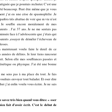
fatiguée que je pourrais rechuter. C’est une
orté beaucoup. Peut être même que je vous
ent j’ai eu une crise de spasmophilie .Je
arfois très abattue de voir que m vie n’est
 Je souffre encore moralement de mes
ents . J’ai 37 ans. Je ne me sentais pas
minuée face à l’adolescente que j’étais qui
parents ,essayer de déméler l’écheveau de
lesses.
’à maintenant voulu faire le deuil de ce
 années de délires. Je leur tiens rancoeur
it. Selon elle mes souffrances passées et
 génétique ou physique. J’ai été une bonne
e me sens pas à ma place du tout. Je fais
voudrais envoyer tout balader. Et oser dire
ui j’ai enfin voulu vous écrire. Je ne sais
e savez très bien quand vous dites: « oser
en fait d’avoir écrit. C’est le debut de