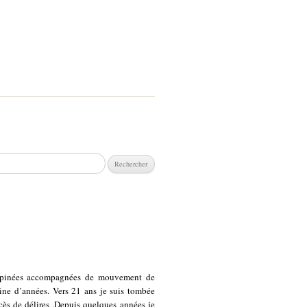
chercher :
inopinées accompagnées de mouvement de
ine d’années. Vers 21 ans je suis tombée
ès de délires .Depuis quelques années je