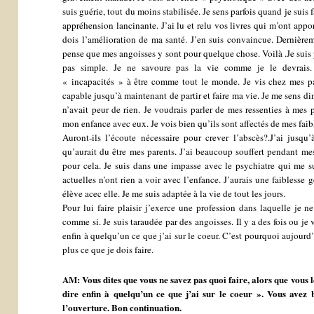
suis guérie, tout du moins stabilisée. Je sens parfois quand je suis 
appréhension lancinante. J’ai lu et relu vos livres qui m’ont app
dois l’amélioration de ma santé. J’en suis convaincue. Dernièrem
pense que mes angoisses y sont pour quelque chose. Voilà .Je suis p
pas simple. Je ne savoure pas la vie comme je le devrais.
« incapacités » à être comme tout le monde. Je vis chez mes par
capable jusqu’à maintenant de partir et faire ma vie. Je me sens di
n’avait peur de rien. Je voudrais parler de mes ressenties à mes 
mon enfance avec eux. Je vois bien qu’ils sont affectés de mes faib
Auront-ils l’écoute nécessaire pour crever l’abscès?.J’ai jusqu
qu’aurait du être mes parents. J’ai beaucoup souffert pendant mes
pour cela. Je suis dans une impasse avec le psychiatre qui me su
actuelles n’ont rien a voir avec l’enfance. J’aurais une faiblesse
élève acec elle. Je me suis adaptée à la vie de tout les jours.
Pour lui faire plaisir j’exerce une profession dans laquelle je n
comme si. Je suis taraudée par des angoisses. Il y a des fois ou je 
enfin à quelqu’un ce que j’ai sur le coeur. C’est pourquoi aujourd’h
plus ce que je dois faire.
AM: Vous dites que vous ne savez pas quoi faire, alors que vous l
dire enfin à quelqu’un ce que j’ai sur le coeur ». Vous avez bi
l’ouverture. Bon continuation.