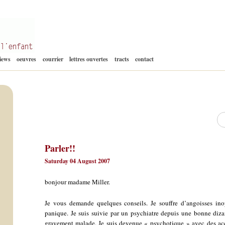
Aller
views
oeuvres
courrier
lettres ouvertes
tracts
contact
au
contenu
Re
Parler!!
Saturday 04 August 2007
bonjour madame Miller.
Je vous demande quelques conseils. Je souffre d’angoisses 
panique. Je suis suivie par un psychiatre depuis une bonne diza
gravement malade. Je suis devenue « psychotique » avec des acc