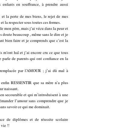
 enfants en souffrance, à prendre aussi
 et la perte de mes biens, le rejet de mes
et la respecter sous toutes ces formes.
 de mon père, mais j’ai vécu dans la peur et
sans doute beaucoup , même sans le dire et je
t bien faire et je comprends que c’est la
s m’ont haî et j’ai encore cru ce que tous
e parle de parents qui ont confiance en la
 remplacée par l’AMOUR ; j’ai dû mal à
ie enfin RESSENTIR que sa mère n’a plus
r naissant.
ien secourable et qui m’introduisent à une
quémander l’amour sans comprendre que je
 sans savoir ce qui me dominait.
ence de diplômes et de réussite scolaire
vie !!