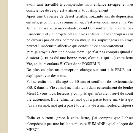
avoir tant travaillé à comprendre mon enfance ravagée et mes
conscience de ce qu’est « aimer », tout simplement.
Aprés une traversée de désert terrible, soixante ans de dépression
enfants, je comprends comme aimer, c’est avoir confiance en la Vie 
Je n’ai jamais battu mes enfants, ayant trop souffert de la violence
l’insécurité et j’ai projeté cela sur mes enfants ; je les critiquais 
ne croyais pas en eux comme en moi je les surprotégeais en croyan
peur et l’insécurité affective qui conduit à ce comprortement
,pire je croyais être une bonne mère…je n’ai pas compris quand il
disaient (« tu as été une bonne mère, c’est eux qui… ) cette lettr
Vie, en leurs enfants !!! C’est donc POSSIBLE.
De plus en plus ma perception change sur tout ; la PEUR est
expliquer avec des mots.
Puisse enfin mon fils agé de 30 ans et souffrant de toxicoman
PEUR dans la Vie et moi me maintenir dans ce sentiment de bonheu
Merci à vous tous, lecteurs y compris, qui m’avaient servi de sout
vie autonome, libre, aimante, moi qui a passé toute ma vie à 
l’avais en moi, moi qui a passé toute ma vie à manipuler, critiquer
Enfin et surtout, grace à cette lettre, j’ai compris que l’abs
n’empêchait pas une brillante réussite HUMAINE ; quelle leçon de 
MERCI