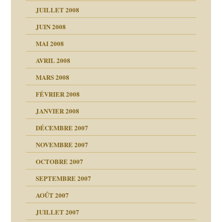
JUILLET 2008
as
culpabilité
JUIN 2008
 la rage
MAI 2008
AVRIL 2008
bilité
MARS 2008
t comprendre
e Miller
 fait
é
FÉVRIER 2008
ptômes
JANVIER 2008
ées entières ?
 simples
ns aujourd’hui
 de moi
DÉCEMBRE 2007
é
!!
NOVEMBRE 2007
s 20 ans
repères
ver….et printemps
ups
d Welzer
 lui est arrivé
OCTOBRE 2007
AITS
leçons
ccroche à lui
ion
SEPTEMBRE 2007
enfants
(Suite)
AOÛT 2007
ents
agnon
JUILLET 2007
ent