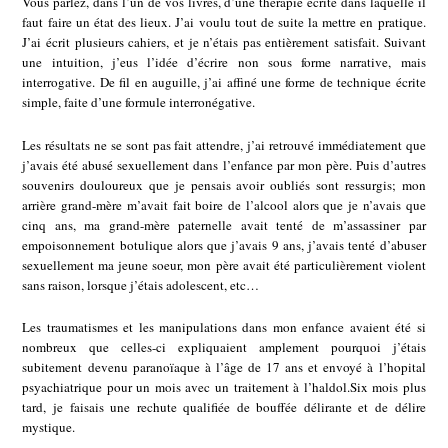
Vous parlez, dans l’un de vos livres, d’une thérapie écrite dans laquelle il
faut faire un état des lieux. J’ai voulu tout de suite la mettre en pratique.
J’ai écrit plusieurs cahiers, et je n’étais pas entièrement satisfait. Suivant
une intuition, j’eus l’idée d’écrire non sous forme narrative, mais
interrogative. De fil en auguille, j’ai affiné une forme de technique écrite
simple, faite d’une formule interronégative.
Les résultats ne se sont pas fait attendre, j’ai retrouvé immédiatement que
j’avais été abusé sexuellement dans l’enfance par mon père. Puis d’autres
souvenirs douloureux que je pensais avoir oubliés sont ressurgis; mon
arrière grand-mère m’avait fait boire de l’alcool alors que je n’avais que
cinq ans, ma grand-mère paternelle avait tenté de m’assassiner par
empoisonnement botulique alors que j’avais 9 ans, j’avais tenté d’abuser
sexuellement ma jeune soeur, mon père avait été particulièrement violent
sans raison, lorsque j’étais adolescent, etc…
Les traumatismes et les manipulations dans mon enfance avaient été si
nombreux que celles-ci expliquaient amplement pourquoi j’étais
subitement devenu paranoïaque à l’âge de 17 ans et envoyé à l’hopital
psyachiatrique pour un mois avec un traitement à l’haldol.Six mois plus
tard, je faisais une rechute qualifiée de bouffée délirante et de délire
mystique.