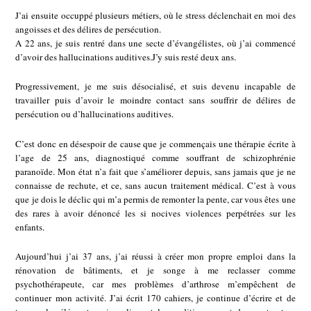
J’ai ensuite occuppé plusieurs métiers, où le stress déclenchait en moi des
angoisses et des délires de persécution.
A 22 ans, je suis rentré dans une secte d’évangélistes, où j’ai commencé
d’avoir des hallucinations auditives.J’y suis resté deux ans.
Progressivement, je me suis désocialisé, et suis devenu incapable de
travailler puis d’avoir le moindre contact sans souffrir de délires de
persécution ou d’hallucinations auditives.
C’est donc en désespoir de cause que je commençais une thérapie écrite à
l’age de 25 ans, diagnostiqué comme souffrant de schizophrénie
paranoïde. Mon état n’a fait que s’améliorer depuis, sans jamais que je ne
connaisse de rechute, et ce, sans aucun traitement médical. C’est à vous
que je dois le déclic qui m’a permis de remonter la pente, car vous êtes une
des rares à avoir dénoncé les si nocives violences perpétrées sur les
enfants.
Aujourd’hui j’ai 37 ans, j’ai réussi à créer mon propre emploi dans la
rénovation de bâtiments, et je songe à me reclasser comme
psychothérapeute, car mes problèmes d’arthrose m’empêchent de
continuer mon activité. J’ai écrit 170 cahiers, je continue d’écrire et de