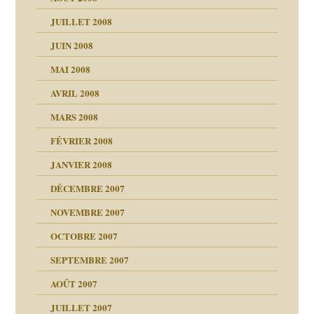
a page
JUILLET 2008
as
culpabilité
JUIN 2008
 la rage
MAI 2008
AVRIL 2008
bilité
MARS 2008
t comprendre
e Miller
 fait
é
FÉVRIER 2008
ptômes
JANVIER 2008
ées entières ?
 simples
ns aujourd’hui
 de moi
DÉCEMBRE 2007
é
!!
NOVEMBRE 2007
s 20 ans
repères
ver….et printemps
ups
d Welzer
 lui est arrivé
OCTOBRE 2007
AITS
leçons
ccroche à lui
ion
SEPTEMBRE 2007
enfants
(Suite)
AOÛT 2007
ents
agnon
JUILLET 2007