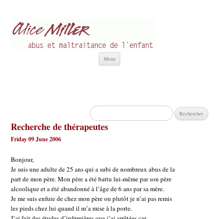
Alice Miller fr
Abus et Maltraitance de l'Enfant
Aller
Menu
au
contenu
Rechercher :
Recherche de thérapeutes
Friday 09 June 2006
Bonjour,
Je suis une adulte de 25 ans qui a subi de nombreux abus de la
part de mon père. Mon père a été battu lui-même par son père
alcoolique et a été abandonné à l’âge de 6 ans par sa mère.
Je me suis enfuie de chez mon père ou plutôt je n’ai pas remis
les pieds chez lui quand il m’a mise à la porte.
J’ai fait des études d’infirmières que j’ai arrêtées car