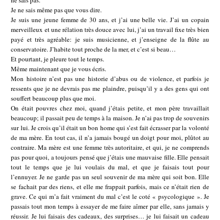
ne sais pas.
Je ne sais même pas que vous dire.
Je suis une jeune femme de 30 ans, et j’ai une belle vie. J’ai un copain
merveilleux et une rélation très douce avec lui, j’ai un travail fixe très bien
payé et très agréable: je suis musicienne, et j’enseigne de la flûte au
conservatoire. J’habite tout proche de la mer, et c’est si beau…
Et pourtant, je pleure tout le temps.
Même maintenant que je vous écris.
Mon histoire n’est pas une historie d’abus ou de violence, et parfois je
ressents que je ne devrais pas me plaindre, puisqu’il y a des gens qui ont
souffert beaucoup plus que moi.
On était pouvres chez moi, quand j’étais petite, et mon père travaillait
beaucoup; il passait peu de temps à la maison. Je n’ai pas trop de souvenirs
sur lui. Je crois qu’il était un bon home qui s’est fait écrasser par la volonté
de ma mère. En tout cas, il n’a jamais bougé un doigt pour moi, plûtot au
contraire. Ma mère est une femme très autoritaire, et qui, je ne comprends
pas pour quoi, a toujours pensé que j’étais une mauvaise fille. Elle pensait
tout le temps que je lui voulais du mal, et que je faisais tout pour
l’ennuyer. Je ne garde pas un seul souvenir de ma mère qui soit bon. Elle
se fachait par des riens, et elle me frappait parfois, mais ce n’était rien de
grave. Ce qui m’a fait vraiment du mal c’est le coté « psycologique ». Je
passais tout mon temps à essayer de me faire aîmer par elle, sans jamais y
réussir. Je lui faisais des cadeaux, des surprises… je lui faisait un cadeau