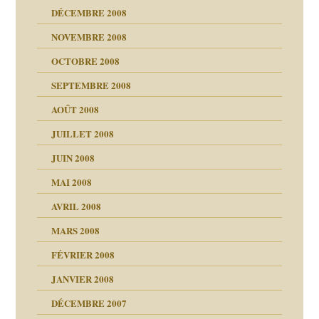
DÉCEMBRE 2008
NOVEMBRE 2008
OCTOBRE 2008
s
SEPTEMBRE 2008
AOÛT 2008
a page
JUILLET 2008
as
culpabilité
JUIN 2008
 la rage
MAI 2008
AVRIL 2008
bilité
MARS 2008
t comprendre
e Miller
 fait
é
FÉVRIER 2008
ptômes
JANVIER 2008
ées entières ?
 simples
ns aujourd’hui
 de moi
DÉCEMBRE 2007
é
!!