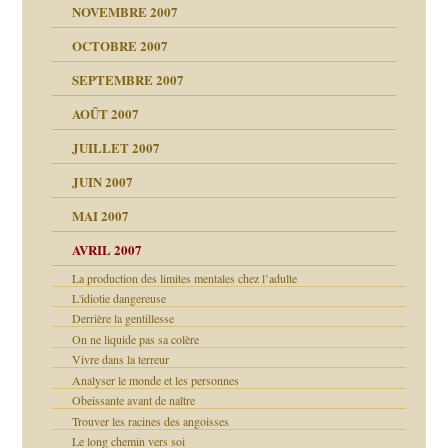
NOVEMBRE 2007
s 20 ans
repères
ver….et printemps
ups
d Welzer
 lui est arrivé
OCTOBRE 2007
AITS
leçons
ccroche à lui
ion
SEPTEMBRE 2007
enfants
(Suite)
AOÛT 2007
ents
agnon
JUILLET 2007
ent
JUIN 2007
les thérapeutiques
ténèbres
MAI 2007
AVRIL 2007
ubi
La production des limites mentales chez l’adulte
L'idiotie dangereuse
Derrière la gentillesse
ui
rien savoir
On ne liquide pas sa colère
Vivre dans la terreur
 notre vie
Analyser le monde et les personnes
Obeissante avant de naître
Trouver les racines des angoisses
Le long chemin vers soi