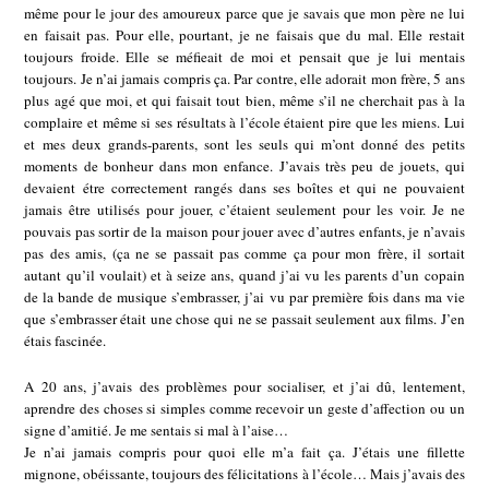
même pour le jour des amoureux parce que je savais que mon père ne lui
en faisait pas. Pour elle, pourtant, je ne faisais que du mal. Elle restait
toujours froide. Elle se méfieait de moi et pensait que je lui mentais
toujours. Je n’ai jamais compris ça. Par contre, elle adorait mon frère, 5 ans
plus agé que moi, et qui faisait tout bien, même s’il ne cherchait pas à la
complaire et même si ses résultats à l’école étaient pire que les miens. Lui
et mes deux grands-parents, sont les seuls qui m’ont donné des petits
moments de bonheur dans mon enfance. J’avais très peu de jouets, qui
devaient étre correctement rangés dans ses boîtes et qui ne pouvaient
jamais être utilisés pour jouer, c’étaient seulement pour les voir. Je ne
pouvais pas sortir de la maison pour jouer avec d’autres enfants, je n’avais
pas des amis, (ça ne se passait pas comme ça pour mon frère, il sortait
autant qu’il voulait) et à seize ans, quand j’ai vu les parents d’un copain
de la bande de musique s’embrasser, j’ai vu par première fois dans ma vie
que s’embrasser était une chose qui ne se passait seulement aux films. J’en
étais fascinée.
A 20 ans, j’avais des problèmes pour socialiser, et j’ai dû, lentement,
aprendre des choses si simples comme recevoir un geste d’affection ou un
signe d’amitié. Je me sentais si mal à l’aise…
Je n’ai jamais compris pour quoi elle m’a fait ça. J’étais une fillette
mignone, obéissante, toujours des félicitations à l’école… Mais j’avais des