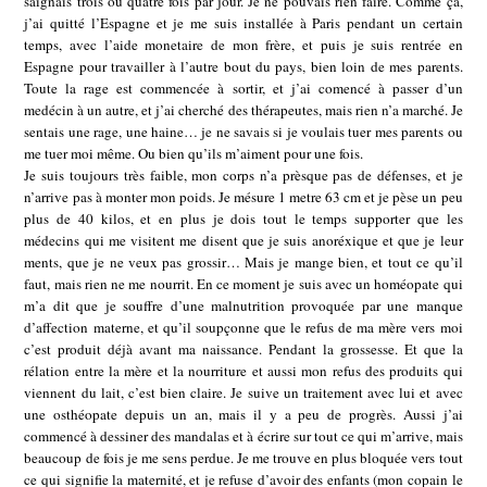
saignais trois ou quatre fois par jour. Je ne pouvais rien faire. Comme ça,
j’ai quitté l’Espagne et je me suis installée à Paris pendant un certain
temps, avec l’aide monetaire de mon frère, et puis je suis rentrée en
Espagne pour travailler à l’autre bout du pays, bien loin de mes parents.
Toute la rage est commencée à sortir, et j’ai comencé à passer d’un
medécin à un autre, et j’ai cherché des thérapeutes, mais rien n’a marché. Je
sentais une rage, une haine… je ne savais si je voulais tuer mes parents ou
me tuer moi même. Ou bien qu’ils m’aiment pour une fois.
Je suis toujours très faible, mon corps n’a prèsque pas de défenses, et je
n’arrive pas à monter mon poids. Je mésure 1 metre 63 cm et je pèse un peu
plus de 40 kilos, et en plus je dois tout le temps supporter que les
médecins qui me visitent me disent que je suis anoréxique et que je leur
ments, que je ne veux pas grossir… Mais je mange bien, et tout ce qu’il
faut, mais rien ne me nourrit. En ce moment je suis avec un homéopate qui
m’a dit que je souffre d’une malnutrition provoquée par une manque
d’affection materne, et qu’il soupçonne que le refus de ma mère vers moi
c’est produit déjà avant ma naissance. Pendant la grossesse. Et que la
rélation entre la mère et la nourriture et aussi mon refus des produits qui
viennent du lait, c’est bien claire. Je suive un traitement avec lui et avec
une osthéopate depuis un an, mais il y a peu de progrès. Aussi j’ai
commencé à dessiner des mandalas et à écrire sur tout ce qui m’arrive, mais
beaucoup de fois je me sens perdue. Je me trouve en plus bloquée vers tout
ce qui signifie la maternité, et je refuse d’avoir des enfants (mon copain le