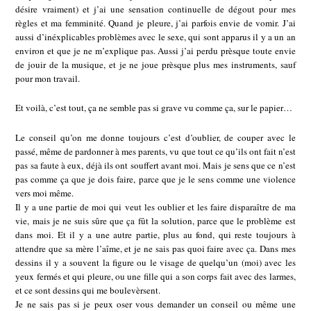
désire vraiment) et j’ai une sensation continuelle de dégout pour mes
règles et ma femminité. Quand je pleure, j’ai parfois envie de vomir. J’ai
aussi d’inéxplicables problèmes avec le sexe, qui sont apparus il y a un an
environ et que je ne m’explique pas. Aussi j’ai perdu prèsque toute envie
de jouir de la musique, et je ne joue prèsque plus mes instruments, sauf
pour mon travail.
Et voilà, c’est tout, ça ne semble pas si grave vu comme ça, sur le papier…
Le conseil qu’on me donne toujours c’est d’oublier, de couper avec le
passé, même de pardonner à mes parents, vu que tout ce qu’ils ont fait n’est
pas sa faute à eux, déjà ils ont souffert avant moi. Mais je sens que ce n’est
pas comme ça que je dois faire, parce que je le sens comme une violence
vers moi même.
Il y a une partie de moi qui veut les oublier et les faire disparaître de ma
vie, mais je ne suis sûre que ça fût la solution, parce que le problème est
dans moi. Et il y a une autre partie, plus au fond, qui reste toujours à
attendre que sa mère l’aîme, et je ne sais pas quoi faire avec ça. Dans mes
dessins il y a souvent la figure ou le visage de quelqu’un (moi) avec les
yeux fermés et qui pleure, ou une fille qui a son corps fait avec des larmes,
et ce sont dessins qui me boulevèrsent.
Je ne sais pas si je peux oser vous demander un conseil ou même une