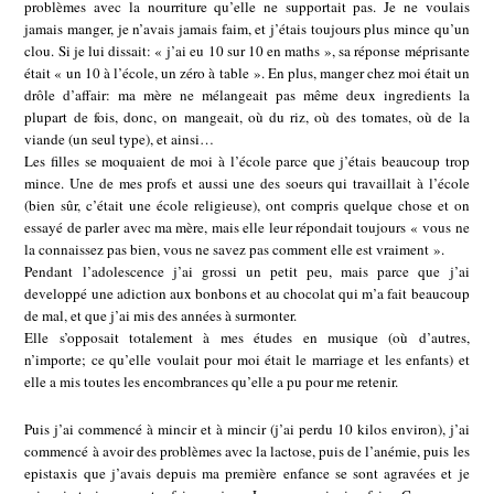
problèmes avec la nourriture qu’elle ne supportait pas. Je ne voulais
jamais manger, je n’avais jamais faim, et j’étais toujours plus mince qu’un
clou. Si je lui dissait: « j’ai eu 10 sur 10 en maths », sa réponse méprisante
était « un 10 à l’école, un zéro à table ». En plus, manger chez moi était un
drôle d’affair: ma mère ne mélangeait pas même deux ingredients la
plupart de fois, donc, on mangeait, où du riz, où des tomates, où de la
viande (un seul type), et ainsi…
Les filles se moquaient de moi à l’école parce que j’étais beaucoup trop
mince. Une de mes profs et aussi une des soeurs qui travaillait à l’école
(bien sûr, c’était une école religieuse), ont compris quelque chose et on
essayé de parler avec ma mère, mais elle leur répondait toujours « vous ne
la connaissez pas bien, vous ne savez pas comment elle est vraiment ».
Pendant l’adolescence j’ai grossi un petit peu, mais parce que j’ai
developpé une adiction aux bonbons et au chocolat qui m’a fait beaucoup
de mal, et que j’ai mis des années à surmonter.
Elle s’opposait totalement à mes études en musique (où d’autres,
n’importe; ce qu’elle voulait pour moi était le marriage et les enfants) et
elle a mis toutes les encombrances qu’elle a pu pour me retenir.
Puis j’ai commencé à mincir et à mincir (j’ai perdu 10 kilos environ), j’ai
commencé à avoir des problèmes avec la lactose, puis de l’anémie, puis les
epistaxis que j’avais depuis ma première enfance se sont agravées et je